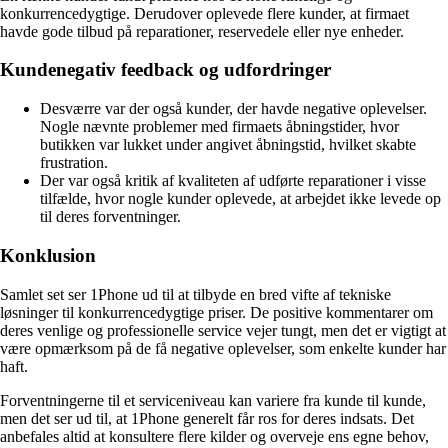
konkurrencedygtige. Derudover oplevede flere kunder, at firmaet
havde gode tilbud på reparationer, reservedele eller nye enheder.
Kundenegativ feedback og udfordringer
Desværre var der også kunder, der havde negative oplevelser.
Nogle nævnte problemer med firmaets åbningstider, hvor
butikken var lukket under angivet åbningstid, hvilket skabte
frustration.
Der var også kritik af kvaliteten af udførte reparationer i visse
tilfælde, hvor nogle kunder oplevede, at arbejdet ikke levede op
til deres forventninger.
Konklusion
Samlet set ser 1Phone ud til at tilbyde en bred vifte af tekniske
løsninger til konkurrencedygtige priser. De positive kommentarer om
deres venlige og professionelle service vejer tungt, men det er vigtigt at
være opmærksom på de få negative oplevelser, som enkelte kunder har
haft.
Forventningerne til et serviceniveau kan variere fra kunde til kunde,
men det ser ud til, at 1Phone generelt får ros for deres indsats. Det
anbefales altid at konsultere flere kilder og overveje ens egne behov,