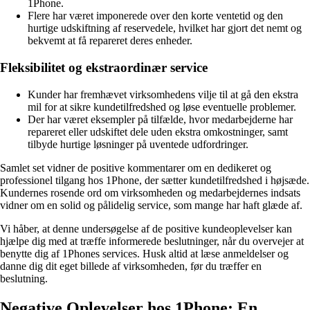
1Phone.
Flere har været imponerede over den korte ventetid og den
hurtige udskiftning af reservedele, hvilket har gjort det nemt og
bekvemt at få repareret deres enheder.
Fleksibilitet og ekstraordinær service
Kunder har fremhævet virksomhedens vilje til at gå den ekstra
mil for at sikre kundetilfredshed og løse eventuelle problemer.
Der har været eksempler på tilfælde, hvor medarbejderne har
repareret eller udskiftet dele uden ekstra omkostninger, samt
tilbyde hurtige løsninger på uventede udfordringer.
Samlet set vidner de positive kommentarer om en dedikeret og
professionel tilgang hos 1Phone, der sætter kundetilfredshed i højsæde.
Kundernes rosende ord om virksomheden og medarbejdernes indsats
vidner om en solid og pålidelig service, som mange har haft glæde af.
Vi håber, at denne undersøgelse af de positive kundeoplevelser kan
hjælpe dig med at træffe informerede beslutninger, når du overvejer at
benytte dig af 1Phones services. Husk altid at læse anmeldelser og
danne dig dit eget billede af virksomheden, før du træffer en
beslutning.
Negative Oplevelser hos 1Phone: En