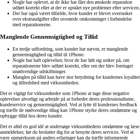
Nogle har oplevet, at de ikke har fået den ønskede reparation
udført korrekt eller at der er opstået nye problemer efter servicen.
Der har også været tilfælde, hvor kunder er blevet overrasket
over ekstraudgifter eller uventede omkostninger i forbindelse
med reparationerne.
Manglende Gennemsigtighed og Tillid
En tredje udfordring, som kunder har nævnt, er manglende
gennemsigtighed og tillid til 1Phone.
Nogle har haft oplevelser, hvor de har følt sig usikre på, om
reparationerne blev udført korrekt, eller om der blev foretaget
unødvendige udskiftninger.
Manglen på tillid kan have stor betydning for kundernes loyalitet
og tilfredshed med virksomheden.
Det er vigtigt for virksomheder som 1Phone at tage disse negative
oplevelser alvorligt og arbejde på at forbedre deres professionalisme,
kundeservice og gennemsigtighed. Ved at lytte til kundernes feedback
og træffe de nødvendige tiltag kan 1Phone styrke deres omdømme og
opbygge tillid hos deres kunder.
Det er altid en god idé at undersøge virksomhedens omdømme og læse
anmeldelser, før du beslutter dig for at benytte deres services. Ved at
være opmærksom på andres erfaringer kan du træffe informerede