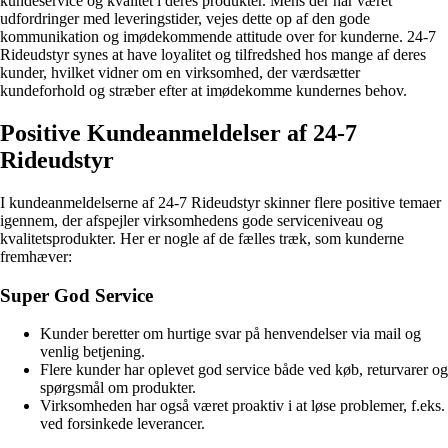
kundeservice og kvalitet i deres produkter. Mens der har været
udfordringer med leveringstider, vejes dette op af den gode
kommunikation og imødekommende attitude over for kunderne. 24-7
Rideudstyr synes at have loyalitet og tilfredshed hos mange af deres
kunder, hvilket vidner om en virksomhed, der værdsætter
kundeforhold og stræber efter at imødekomme kundernes behov.
Positive Kundeanmeldelser af 24-7
Rideudstyr
I kundeanmeldelserne af 24-7 Rideudstyr skinner flere positive temaer
igennem, der afspejler virksomhedens gode serviceniveau og
kvalitetsprodukter. Her er nogle af de fælles træk, som kunderne
fremhæver:
Super God Service
Kunder beretter om hurtige svar på henvendelser via mail og
venlig betjening.
Flere kunder har oplevet god service både ved køb, returvarer og
spørgsmål om produkter.
Virksomheden har også været proaktiv i at løse problemer, f.eks.
ved forsinkede leverancer.