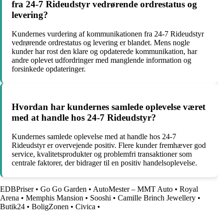
fra 24-7 Rideudstyr vedrørende ordrestatus og
levering?
Kundernes vurdering af kommunikationen fra 24-7 Rideudstyr
vedrørende ordrestatus og levering er blandet. Mens nogle
kunder har rost den klare og opdaterede kommunikation, har
andre oplevet udfordringer med manglende information og
forsinkede opdateringer.
Hvordan har kundernes samlede oplevelse været
med at handle hos 24-7 Rideudstyr?
Kundernes samlede oplevelse med at handle hos 24-7
Rideudstyr er overvejende positiv. Flere kunder fremhæver god
service, kvalitetsprodukter og problemfri transaktioner som
centrale faktorer, der bidrager til en positiv handelsoplevelse.
EDBPriser
•
Go Go Garden
•
AutoMester – MMT Auto
•
Royal
Arena
•
Memphis Mansion
•
Sooshi
•
Camille Brinch Jewellery
•
Butik24
•
BoligZonen
•
Civica
•