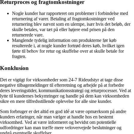
Returproces og fragtomkostninger
Nogle kunder har rapporteret om problemer i forbindelse med
returnering af varer. Betaling af fragtomkostninger ved
returnering blev nævnt som en ulempe, især hvis det beløb, der
skulle betales, var tæt på eller højere end prisen på den
returnerede vare.
Manglende tydelig information om produkterne før køb
resulterede i, at nogle kunder fortrød deres køb, hvilket igen
førte til behov for retur og skuffelse over at skulle betale for
fragten.
Konklusion
Det er vigtigt for virksomheder som 24-7 Rideudstyr at tage disse
negative tilbagemeldinger til efterretning og arbejde på at forbedre
deres leveringstider, kommunikationsstrategi og returprocesser. Ved at
lytte til kundernes bekymringer og handle på dem kan virksomheden
sikre en mere tilfredsstillende oplevelse for alle sine kunder.
Som forbruger er det altid en god idé at være opmærksom på andre
kunders erfaringer, når man vælger at handle hos en bestemt
virksomhed. Ved at være informeret og bevidst om potentielle
udfordringer kan man træffe mere velovervejede beslutninger og
undgå eventuelle skuffelser.