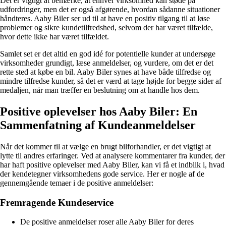
Det er vigtigt at bemærke, at enhver virksomhed kan støde på
udfordringer, men det er også afgørende, hvordan sådanne situationer
håndteres. Aaby Biler ser ud til at have en positiv tilgang til at løse
problemer og sikre kundetilfredshed, selvom der har været tilfælde,
hvor dette ikke har været tilfældet.
Samlet set er det altid en god idé for potentielle kunder at undersøge
virksomheder grundigt, læse anmeldelser, og vurdere, om det er det
rette sted at købe en bil. Aaby Biler synes at have både tilfredse og
mindre tilfredse kunder, så det er værd at tage højde for begge sider af
medaljen, når man træffer en beslutning om at handle hos dem.
Positive oplevelser hos Aaby Biler: En
Sammenfatning af Kundeanmeldelser
Når det kommer til at vælge en brugt bilforhandler, er det vigtigt at
lytte til andres erfaringer. Ved at analysere kommentarer fra kunder, der
har haft positive oplevelser med Aaby Biler, kan vi få et indblik i, hvad
der kendetegner virksomhedens gode service. Her er nogle af de
gennemgående temaer i de positive anmeldelser:
Fremragende Kundeservice
De positive anmeldelser roser alle Aaby Biler for deres