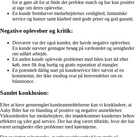
for at gøre alt for at finde det perfekte match og har kun positivt
at sige om deres oplevelse.
En kunde fremhæver medarbejdernes venlighed, fantastiske
service og humor samt klarhed med gode priser og god garanti.
Negative oplevelser og kritik:
Desværre var der også kunder, der havde negative oplevelser.
En kunde nævner gentagne besøg på værkstedet og uenigheder
om udført arbejde.
En anden kunde oplevede problemer med bilen kort tid efter
køb, men fik dog hurtig og gratis reparation af mangler.
En potentielt dårlig start på kundeservice blev nævnt af en
kommentar, der ikke modtog svar på henvendelser om en
bilannonce.
Samlet konklusion:
Efter at have gennemgået kundeanmeldelserne kan vi konkludere, at
Aaby Biler har en blanding af positive og negative anmeldelser.
Virksomheden har medarbejdere, der imødekommer kundernes behov
effektivt og yder god service. Der har dog været tilfælde, hvor der har
været uenigheder eller problemer med køretøjerne.