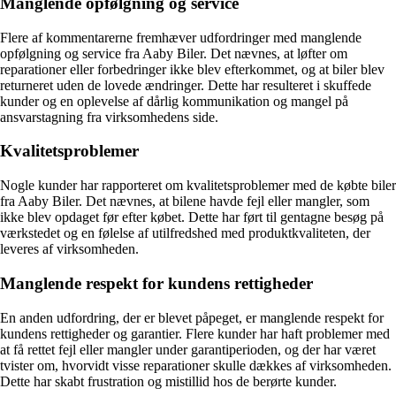
Manglende opfølgning og service
Flere af kommentarerne fremhæver udfordringer med manglende
opfølgning og service fra Aaby Biler. Det nævnes, at løfter om
reparationer eller forbedringer ikke blev efterkommet, og at biler blev
returneret uden de lovede ændringer. Dette har resulteret i skuffede
kunder og en oplevelse af dårlig kommunikation og mangel på
ansvarstagning fra virksomhedens side.
Kvalitetsproblemer
Nogle kunder har rapporteret om kvalitetsproblemer med de købte biler
fra Aaby Biler. Det nævnes, at bilene havde fejl eller mangler, som
ikke blev opdaget før efter købet. Dette har ført til gentagne besøg på
værkstedet og en følelse af utilfredshed med produktkvaliteten, der
leveres af virksomheden.
Manglende respekt for kundens rettigheder
En anden udfordring, der er blevet påpeget, er manglende respekt for
kundens rettigheder og garantier. Flere kunder har haft problemer med
at få rettet fejl eller mangler under garantiperioden, og der har været
tvister om, hvorvidt visse reparationer skulle dækkes af virksomheden.
Dette har skabt frustration og mistillid hos de berørte kunder.