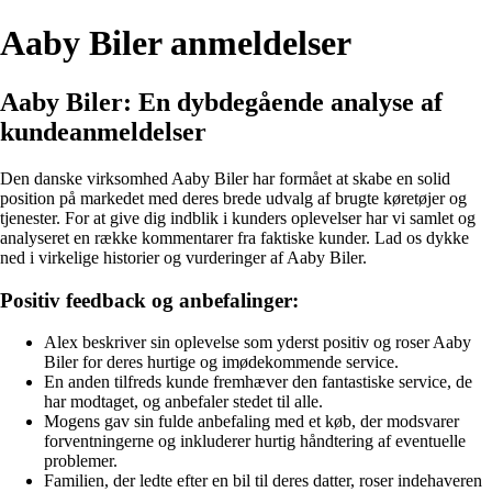
Aaby Biler anmeldelser
Aaby Biler: En dybdegående analyse af
kundeanmeldelser
Den danske virksomhed Aaby Biler har formået at skabe en solid
position på markedet med deres brede udvalg af brugte køretøjer og
tjenester. For at give dig indblik i kunders oplevelser har vi samlet og
analyseret en række kommentarer fra faktiske kunder. Lad os dykke
ned i virkelige historier og vurderinger af Aaby Biler.
Positiv feedback og anbefalinger:
Alex beskriver sin oplevelse som yderst positiv og roser Aaby
Biler for deres hurtige og imødekommende service.
En anden tilfreds kunde fremhæver den fantastiske service, de
har modtaget, og anbefaler stedet til alle.
Mogens gav sin fulde anbefaling med et køb, der modsvarer
forventningerne og inkluderer hurtig håndtering af eventuelle
problemer.
Familien, der ledte efter en bil til deres datter, roser indehaveren