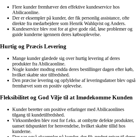
Flere kunder fremhæver den effektive kundeservice hos
Abilicaonline.
Der er eksempler på kunder, der fik personlig assistance, ofte
direkte fra medarbejdere som Henrik Wahlqvist og Anders.
Kundeservice blev rost for at give gode råd, løse problemer og
guide kunderne igennem deres købsoplevelse.
Hurtig og Præcis Levering
Mange kunder glædede sig over hurtig levering af deres
produkter fra Abilicaonline.
Nogle kunder modtog endda deres bestillinger dagen efter køb,
hvilket skabte stor tilfredshed.
Den præcise levering og opfyldelse af leveringsdatoer blev også
fremhævet som en positiv oplevelse.
Fleksibilitet og God Vilje til at Imødekomme Kunden
Kunder beretter om positive erfaringer med Abilicaonlines
tilgang til kundetilfredshed.
Virksomheden blev rost for f.eks. at ombytte defekte produkter,
uanset tidspunktet for henvendelse, hvilket skabte tillid hos
kunderne.
Der var også eksempler på kunder, der fik ændret priser til deres