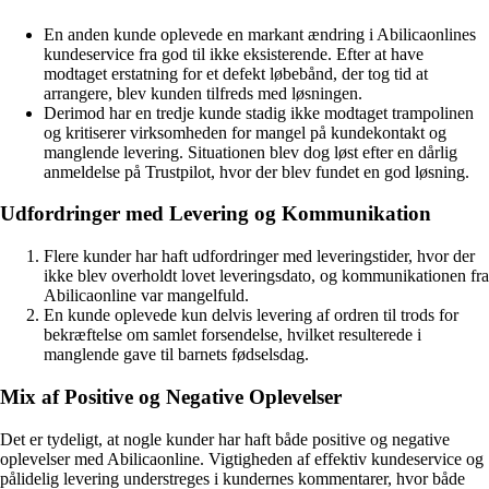
En anden kunde oplevede en markant ændring i Abilicaonlines
kundeservice fra god til ikke eksisterende. Efter at have
modtaget erstatning for et defekt løbebånd, der tog tid at
arrangere, blev kunden tilfreds med løsningen.
Derimod har en tredje kunde stadig ikke modtaget trampolinen
og kritiserer virksomheden for mangel på kundekontakt og
manglende levering. Situationen blev dog løst efter en dårlig
anmeldelse på Trustpilot, hvor der blev fundet en god løsning.
Udfordringer med Levering og Kommunikation
Flere kunder har haft udfordringer med leveringstider, hvor der
ikke blev overholdt lovet leveringsdato, og kommunikationen fra
Abilicaonline var mangelfuld.
En kunde oplevede kun delvis levering af ordren til trods for
bekræftelse om samlet forsendelse, hvilket resulterede i
manglende gave til barnets fødselsdag.
Mix af Positive og Negative Oplevelser
Det er tydeligt, at nogle kunder har haft både positive og negative
oplevelser med Abilicaonline. Vigtigheden af effektiv kundeservice og
pålidelig levering understreges i kundernes kommentarer, hvor både