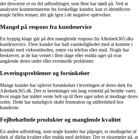
der desværre er en del udfordringer, som flere har stødt på. Ved at
analysere kommentarerne fra forskellige kunder, kan vi identificere
nogle fælles temaer, der går igen i de negative oplevelser.
Mangel på respons fra kundeservice
En hyppig klage går på den manglende respons fra Alledaek365.dks
kundeservice. Flere kunder har haft vanskeligheder med at komme i
kontakt med virksomheden, enten via telefon eller mail. Nogle har
beskrevet, at de har ventet i flere dage eller endda uger på svar
angående deres ordre eller eventuelle problemer.
Leveringsproblemer og forsinkelser
Mange kunder har oplevet forsinkelser i leveringen af deres dæk fra
Alledaek365.dk. Der er beretninger om lang ventetid på bestilte varer,
hvor nogle har måttet vente helt op til flere uger uden at modtage deres
ordre. Dette har naturligvis skabt frustration og utilfredshed hos
kunderne.
Fejlbehæftede produkter og manglende kvalitet
En anden udfordring, som nogle kunder har påpeget, er modtagelse af
dæk af dårlig kvalitet eller endda med defekter. Der er eksempler på, at