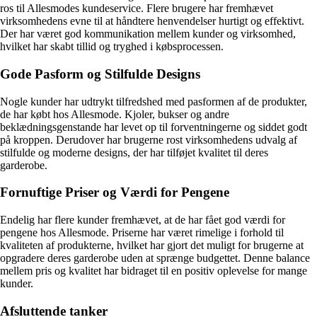
ros til Allesmodes kundeservice. Flere brugere har fremhævet
virksomhedens evne til at håndtere henvendelser hurtigt og effektivt.
Der har været god kommunikation mellem kunder og virksomhed,
hvilket har skabt tillid og tryghed i købsprocessen.
Gode Pasform og Stilfulde Designs
Nogle kunder har udtrykt tilfredshed med pasformen af de produkter,
de har købt hos Allesmode. Kjoler, bukser og andre
beklædningsgenstande har levet op til forventningerne og siddet godt
på kroppen. Derudover har brugerne rost virksomhedens udvalg af
stilfulde og moderne designs, der har tilføjet kvalitet til deres
garderobe.
Fornuftige Priser og Værdi for Pengene
Endelig har flere kunder fremhævet, at de har fået god værdi for
pengene hos Allesmode. Priserne har været rimelige i forhold til
kvaliteten af produkterne, hvilket har gjort det muligt for brugerne at
opgradere deres garderobe uden at sprænge budgettet. Denne balance
mellem pris og kvalitet har bidraget til en positiv oplevelse for mange
kunder.
Afsluttende tanker