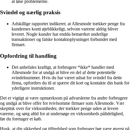
at løse problemerne.
Svindel og uærlig praksis
Adskillige rapporter indikerer, at Allesmode trækker penge fra
kundernes konti øjeblikkeligt, selvom varerne aldrig bliver
leveret. Nogle kunder har endda bemærket underlige
transaktioner og falske kontaktoplysninger forbundet med
firmaet.
Opfordring til handling
Det anbefales kraftigt, at forbrugere *ikke* handler med
Allesmode for at undgå at blive en del af dette potentielle
svindelnummer. Hvis du har været udsat for svindel fra dette
firma, opfordres du til at spærre dit kort og kontakte din bank for
yderligere instruktioner.
Det er vigtigt at være opmærksom på advarslerne fra andre forbrugere
og undgå at blive offer for tvivlsomme firmaer som Allesmode. Vær
skeptisk over for virksomheder, der trækker penge uden at levere
varerne, og sørg altid for at undersøge en virksomheds pålidelighed,
før du foretager et køb.
Husk, at din sikkerhed og tilfredshed som forbruger bør være øverst på