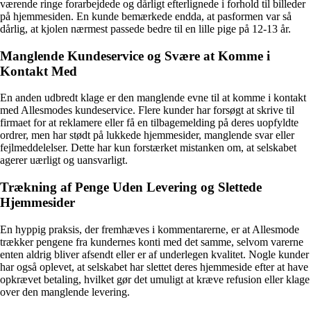
værende ringe forarbejdede og dårligt efterlignede i forhold til billeder
på hjemmesiden. En kunde bemærkede endda, at pasformen var så
dårlig, at kjolen nærmest passede bedre til en lille pige på 12-13 år.
Manglende Kundeservice og Svære at Komme i
Kontakt Med
En anden udbredt klage er den manglende evne til at komme i kontakt
med Allesmodes kundeservice. Flere kunder har forsøgt at skrive til
firmaet for at reklamere eller få en tilbagemelding på deres uopfyldte
ordrer, men har stødt på lukkede hjemmesider, manglende svar eller
fejlmeddelelser. Dette har kun forstærket mistanken om, at selskabet
agerer uærligt og uansvarligt.
Trækning af Penge Uden Levering og Slettede
Hjemmesider
En hyppig praksis, der fremhæves i kommentarerne, er at Allesmode
trækker pengene fra kundernes konti med det samme, selvom varerne
enten aldrig bliver afsendt eller er af underlegen kvalitet. Nogle kunder
har også oplevet, at selskabet har slettet deres hjemmeside efter at have
opkrævet betaling, hvilket gør det umuligt at kræve refusion eller klage
over den manglende levering.