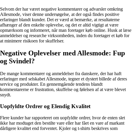
Selvom der har været negative kommentarer og advarsler omkring
Allesmode, viser denne undersøgelse, at der også findes positive
erfaringer blandt kunder. Det er værd at bemærke, at resultaterne
afhænger af den enkelte oplevelse, og det er altid vigtigt at være
opmærksom og informeret, når man foretager køb online. Husk at læse
anmeldelser og researche virksomheden, inden du foretager et køb for
at minimere risikoen for skuffelser.
Negative Oplevelser med Allesmode: Fup
og Svindel?
De mange kommentarer og anmeldelser fra danskere, der har haft
erfaringer med selskabet Allesmode, tegner et dystert billede af deres
service og produkter. En gennemgående tendens blandt
kommentarerne er frustration, skuffelse og følelsen af at være blevet
snydt.
Uopfyldte Ordrer og Elendig Kvalitet
Flere kunder har rapporteret om uopfyldte ordrer, hvor de enten slet
ikke har modtaget den bestilte vare eller har fået en vare af markant
dårligere kvalitet end forventet. Kjoler og t-shirts beskrives som