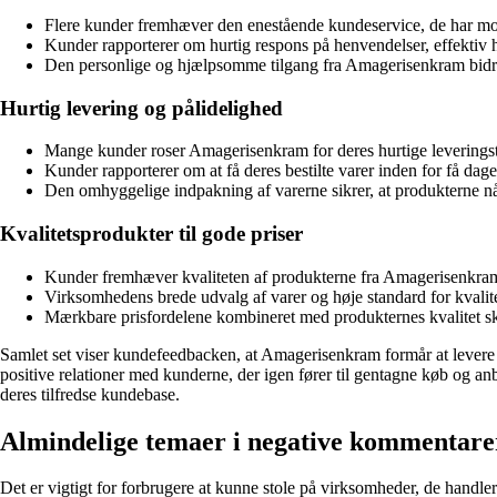
Flere kunder fremhæver den enestående kundeservice, de har m
Kunder rapporterer om hurtig respons på henvendelser, effektiv 
Den personlige og hjælpsomme tilgang fra Amagerisenkram bidrager
Hurtig levering og pålidelighed
Mange kunder roser Amagerisenkram for deres hurtige leveringsti
Kunder rapporterer om at få deres bestilte varer inden for få da
Den omhyggelige indpakning af varerne sikrer, at produkterne når
Kvalitetsprodukter til gode priser
Kunder fremhæver kvaliteten af produkterne fra Amagerisenkram og
Virksomhedens brede udvalg af varer og høje standard for kvalitet
Mærkbare prisfordelene kombineret med produkternes kvalitet sk
Samlet set viser kundefeedbacken, at Amagerisenkram formår at levere en
positive relationer med kunderne, der igen fører til gentagne køb og anb
deres tilfredse kundebase.
Almindelige temaer i negative kommenta
Det er vigtigt for forbrugere at kunne stole på virksomheder, de handle