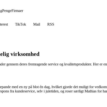
ng
Penge
Firmaer
terest
TikTok
Mail
RSS
elig virksomhed
er gennem deres fremragende service og kvalitetsprodukter. Her er en 
epande med en ny på blot én dag, hvilket gjorde det muligt for vedkom
pons fra kundeservice, selv i juletiden, og roser særligt Mathias for ha