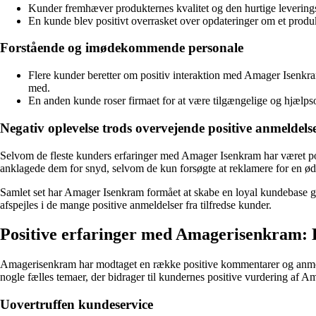
Kunder fremhæver produkternes kvalitet og den hurtige levering
En kunde blev positivt overrasket over opdateringer om et produkt
Forstående og imødekommende personale
Flere kunder beretter om positiv interaktion med Amager Isenkra
med.
En anden kunde roser firmaet for at være tilgængelige og hjælps
Negativ oplevelse trods overvejende positive anmeldels
Selvom de fleste kunders erfaringer med Amager Isenkram har været po
anklagede dem for snyd, selvom de kun forsøgte at reklamere for en ød
Samlet set har Amager Isenkram formået at skabe en loyal kundebase ge
afspejles i de mange positive anmeldelser fra tilfredse kunder.
Positive erfaringer med Amagerisenkram: 
Amagerisenkram har modtaget en række positive kommentarer og anmelde
nogle fælles temaer, der bidrager til kundernes positive vurdering af 
Uovertruffen kundeservice