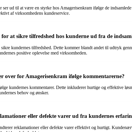
ser ud til at være en styrke hos Amagerisenkram ifølge de indsamlede 
fektivt af virksomhedens kundeservice.
r at sikre tilfredshed hos kunderne ud fra de indsa
ikre kundernes tilfredshed. Dette kommer blandt andet til udtryk ge
e kundernes positive oplevelse med virksomheden.
under over for Amagerisenkram ifølge kommentarerne?
 ifølge kundernes kommentarer. Dette inkluderer hurtige og effektive løs
undernes behov og ønsker.
mationer eller defekte varer ud fra kundernes erfari
erer reklamationer eller defekte varer effektivt og hurtigt. Kundenærvær