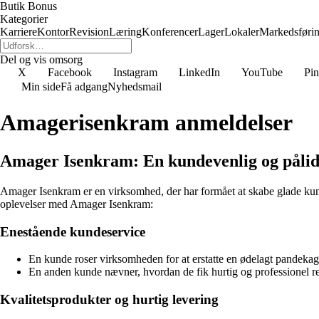
Butik Bonus
Kategorier
Karriere
Kontor
Revision
Læring
Konferencer
Lager
Lokaler
Markedsføri
Del og vis omsorg
X
Facebook
Instagram
LinkedIn
YouTube
Pin
Min side
Få adgang
Nyhedsmail
Amagerisenkram anmeldelser
Amager Isenkram: En kundevenlig og pålid
Amager Isenkram er en virksomhed, der har formået at skabe glade kund
oplevelser med Amager Isenkram:
Enestående kundeservice
En kunde roser virksomheden for at erstatte en ødelagt pandekag
En anden kunde nævner, hvordan de fik hurtig og professionel res
Kvalitetsprodukter og hurtig levering