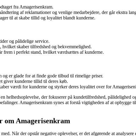
odtaget fra Amagerisenkram.
håndtering af reklamationer og venlige medarbejdere, der går ekstra l
 til at skabe tillid og loyalitet blandt kunderne.
der og pålidelige service.
ge, hvilket skaber tilfredshed og bekvemmelighed.
 frem i perfekt stand, hvilket værdsættes af kunderne.
 er glade for at finde gode tilbud til rimelige priser.
 giver kunderne tillid til deres køb.
aber værdi for kunderne og styrker deres loyalitet over for Amagerise
 helhedsoplevelse, der fokuserer på kundetilfredshed, pålidelighed og k
efalinger. Amagerisenkram synes at forstå vigtigheden af at opbygge till
rer om Amagerisenkram
r med. Når der opstår negative oplevelser, er det afgørende at analyser