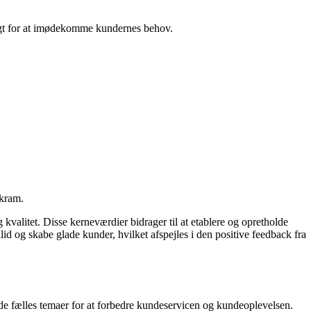
angt for at imødekomme kundernes behov.
nkram.
valitet. Disse kerneværdier bidrager til at etablere og opretholde
id og skabe glade kunder, hvilket afspejles i den positive feedback fra
e de fælles temaer for at forbedre kundeservicen og kundeoplevelsen.