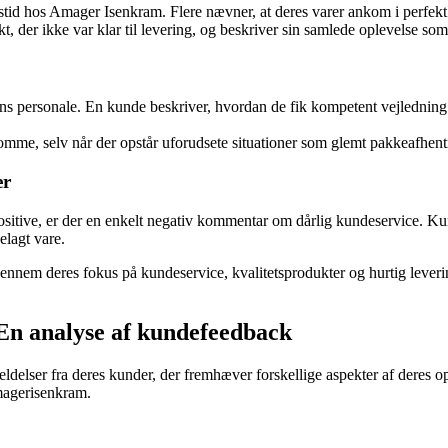
stid hos Amager Isenkram. Flere nævner, at deres varer ankom i perfek
, der ikke var klar til levering, og beskriver sin samlede oplevelse so
ns personale. En kunde beskriver, hvordan de fik kompetent vejledning 
omme, selv når der opstår uforudsete situationer som glemt pakkeafhent
er
sitive, er der en enkelt negativ kommentar om dårlig kundeservice. K
elagt vare.
nnem deres fokus på kundeservice, kvalitetsprodukter og hurtig leveri
En analyse af kundefeedback
lser fra deres kunder, der fremhæver forskellige aspekter af deres o
Amagerisenkram.