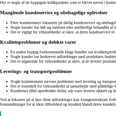
Her er nogle af de hyppigste kritikpunkter, som er blevet nævnt i ko
Manglende kundeservice og ubehagelige oplevelser
Flere kommentarer fokuserer på dårlig kundeservice og ubehagelig
Nogle kunder har følt sig mistroet eller uretfærdigt behandlet af m
Det er vigtigt for virksomheder at sikre, at deres kundeservice 
Kvalitetsproblemer og defekte varer
En anden hyppig forekommende klage handler om kvalitetsproble
Nogle kunder har beskrevet udfordringer med produkters funktionali
Det er afgørende for virksomheder at sikre, at de leverer produkter
Leverings- og transportproblemer
Nogle kommentarer nævner problemer med levering og transport af
Det er essentielt for virksomheder at samarbejde med pålidelige le
Kundernes tillid opretholdes bedst, når varer leveres sikkert og h
Ved at fokusere på at løse disse udfordringer kan Amagerisenkram forb
foranstaltninger for at sikre tilfredshed og loyalitet blandt deres kundeb