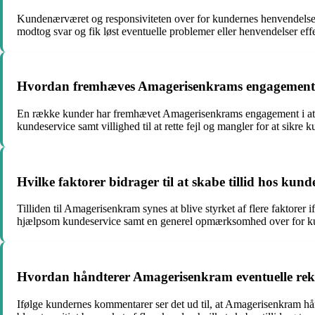
Kundenærværet og responsiviteten over for kundernes henvendelser 
modtog svar og fik løst eventuelle problemer eller henvendelser ef
Hvordan fremhæves Amagerisenkrams engagement fo
En række kunder har fremhævet Amagerisenkrams engagement i at s
kundeservice samt villighed til at rette fejl og mangler for at sikr
Hvilke faktorer bidrager til at skabe tillid hos k
Tilliden til Amagerisenkram synes at blive styrket af flere faktorer
hjælpsom kundeservice samt en generel opmærksomhed over for k
Hvordan håndterer Amagerisenkram eventuelle rekla
Ifølge kundernes kommentarer ser det ud til, at Amagerisenkram håndt