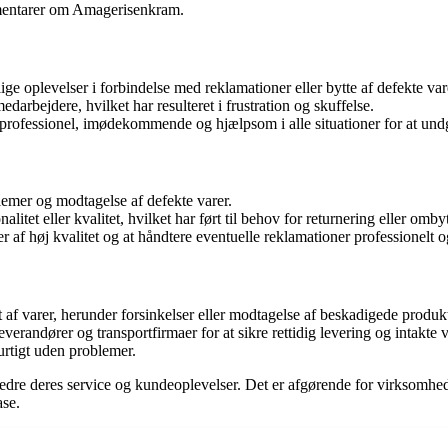
mmentarer om Amagerisenkram.
e oplevelser i forbindelse med reklamationer eller bytte af defekte var
edarbejdere, hvilket har resulteret i frustration og skuffelse.
er professionel, imødekommende og hjælpsom i alle situationer for at un
mer og modtagelse af defekte varer.
tet eller kvalitet, hvilket har ført til behov for returnering eller omby
 af høj kvalitet og at håndtere eventuelle reklamationer professionelt og
 varer, herunder forsinkelser eller modtagelse af beskadigede produkt
verandører og transportfirmaer for at sikre rettidig levering og intakte
urtigt uden problemer.
edre deres service og kundeoplevelser. Det er afgørende for virksomhed
ase.