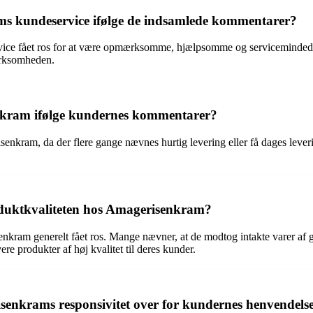
s kundeservice ifølge de indsamlede kommentarer?
vice fået ros for at være opmærksomme, hjælpsomme og serviceminde
virksomheden.
enkram ifølge kundernes kommentarer?
nkram, da der flere gange nævnes hurtig levering eller få dages levering
roduktkvaliteten hos Amagerisenkram?
kram generelt fået ros. Mange nævner, at de modtog intakte varer af go
re produkter af høj kvalitet til deres kunder.
isenkrams responsivitet over for kundernes henvendels