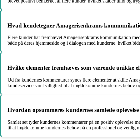
blevet positivt bemærket af flere kunder, hvilket skaber tillid og tr
Hvad kendetegner Amagerisenkrams kommunikatio
Flere kunder har fremhævet Amagerisenkrams kommunikation med
både på deres hjemmeside og i dialogen med kunderne, hvilket bidra
Hvilke elementer fremhæves som værende unikke el
Ud fra kundernes kommentarer synes flere elementer at skille Amager
kundeservice samt villighed til at imødekomme kundernes behov og 
Hvordan opsummeres kundernes samlede oplevelse
Samlet set tyder kundernes kommentarer på en positiv oplevelse me
til at imødekomme kundernes behov på en professionel og venlig måd