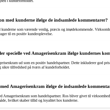
yghed i kundeforholdet.
n med kunderne ifølge de indsamlede kommentarer?
 kunderne som værende venlig, præcis og imødekommende. Virksomhed
ger til en positiv kundeoplevelse.
ler specielle ved Amagerisenkram ifølge kundernes k
isenkram ud som en positiv handelspartner. Dette inkluderer god prisfas
sikre tilfredshed på tværs af kundeforholdet.
 med Amagerisenkram ifølge de indsamlede kommenta
d Amagerisenkram som handelspartner. Ros bliver givet til virksomheden
e, hvilket skaber tillid og loyalitet hos kunderne.