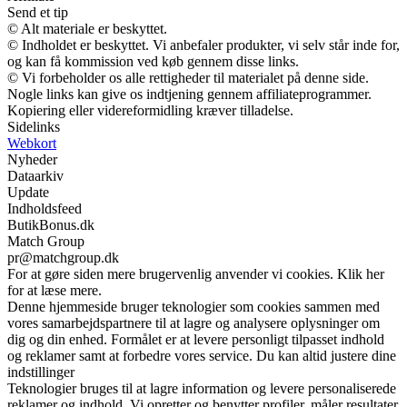
Send et tip
© Alt materiale er beskyttet.
© Indholdet er beskyttet. Vi anbefaler produkter, vi selv står inde for,
og kan få kommission ved køb gennem disse links.
© Vi forbeholder os alle rettigheder til materialet på denne side.
Nogle links kan give os indtjening gennem affiliateprogrammer.
Kopiering eller videreformidling kræver tilladelse.
Sidelinks
Webkort
Nyheder
Dataarkiv
Update
Indholdsfeed
ButikBonus.dk
Match Group
pr@matchgroup.dk
For at gøre siden mere brugervenlig anvender vi cookies. Klik her
for at læse mere.
Denne hjemmeside bruger teknologier som cookies sammen med
vores samarbejdspartnere til at lagre og analysere oplysninger om
dig og din enhed. Formålet er at levere personligt tilpasset indhold
og reklamer samt at forbedre vores service. Du kan altid justere dine
indstillinger
Teknologier bruges til at lagre information og levere personaliserede
reklamer og indhold. Vi opretter og benytter profiler, måler resultater