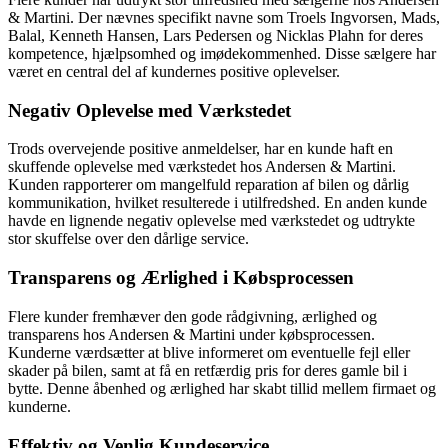
& Martini. Der nævnes specifikt navne som Troels Ingvorsen, Mads,
Balal, Kenneth Hansen, Lars Pedersen og Nicklas Plahn for deres
kompetence, hjælpsomhed og imødekommenhed. Disse sælgere har
været en central del af kundernes positive oplevelser.
Negativ Oplevelse med Værkstedet
Trods overvejende positive anmeldelser, har en kunde haft en
skuffende oplevelse med værkstedet hos Andersen & Martini.
Kunden rapporterer om mangelfuld reparation af bilen og dårlig
kommunikation, hvilket resulterede i utilfredshed. En anden kunde
havde en lignende negativ oplevelse med værkstedet og udtrykte
stor skuffelse over den dårlige service.
Transparens og Ærlighed i Købsprocessen
Flere kunder fremhæver den gode rådgivning, ærlighed og
transparens hos Andersen & Martini under købsprocessen.
Kunderne værdsætter at blive informeret om eventuelle fejl eller
skader på bilen, samt at få en retfærdig pris for deres gamle bil i
bytte. Denne åbenhed og ærlighed har skabt tillid mellem firmaet og
kunderne.
Effektiv og Venlig Kundeservice