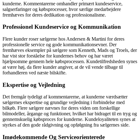
kunderne. Kommentarerne omhandler primært kundeservice,
salgserfaringer og købsprocesser, hvor særlige medarbejdere
fremhæves for deres dedikation og professionalisme.
Professionel Kundeservice og Kommunikation
Flere kunder roser sælgerne hos Andersen & Martini for deres
professionelle service og gode kommunikationsevner. Der
fremhæves eksempler på sælgere som Kenneth, Mads og Troels, der
har vist stor forståelse for kundernes behov og har været
hjælpsomme gennem hele købsprocessen. Kundetilfredsheden synes
at være høj, da flere kunder angiver, at de vil vende tilbage til
forhandleren ved næste bilskifte.
Ekspertise og Vejledning
Det fremgår tydeligt af kommentarerne, at kunderne værdsætter
sælgernes ekspertise og grundige vejledning i forbindelse med
bilkøb. Flere sælgere nævnes for deres viden om forskellige
bilmodeller, årgange og funktioner, hvilket har bidraget til en tryg og
gennemskuelig købsproces for kunderne. Kundeloyaliteten synes at
styrkes af den gode rådgivning og opfølgning fra sælgernes side.
Imødekommende Og Serviceorienterede