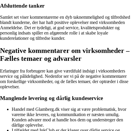
Afsluttende tanker
Samlet set viser kommentarerne en dyb taknemmelighed og tilfredshed
blandt kunderne, der har haft positive oplevelser med virksomheden
Anmeldelse. Det er tydeligt, at god service, kvalitetsprodukter og
personlig indsats spiller en afgørende rolle i at skabe loyale
kunderelationer og tilfredse kunder.
Negative kommentarer om virksomheder –
Fælles temaer og advarsler
Erfaringer fra forbrugere kan give værdifuld indsigt i virksomheders
service og pålidelighed. Nedenfor ser vi på de negative kommentarer
om forskellige virksomheder, og de fælles temaer, der optræder i disse
oplevelser.
Manglende levering og dårlig kundeservice
Handel med Glamberg.dk viser sig at være problematisk, hvor
varerne ikke leveres, og kommunikation er næsten umulig.
Kunden advarer mod at handle hos dem og understreger den
dårlige oplevelse.
I tilfældet med InkClub er der klager over dårlig service og