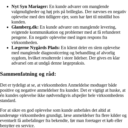
Nyt Syn Mariager:
En kunde advarer om manglende
valgmuligheder og høj pris på brilleglas. Der nævnes en negativ
oplevelse med den tidligere ejer, som har ført til mistillid hos
kunden.
Glamberg.dk:
En kunde advarer om manglende levering,
svigtende kommunikation og problemer med at få refunderet
pengene. En negativ oplevelse med ingen respons fra
virksomheden.
Lægerne Nygårds Plads:
En klient deler en slem oplevelse
med manglende diagnosticering og behandling af alvorlig
sygdom, hvilket resulterede i store lidelser. Der gives en klar
advarsel om at undgå denne lægepraksis.
Sammenfatning og råd:
Det er tydeligt at se, at virksomheden Anmeldelse modtager både
positive og negative anmeldelser fra kunder. Det er vigtigt at huske, at
én kundes oplevelse ikke nødvendigvis afspejler hele virksomhedens
standard.
For at sikre en god oplevelse som kunde anbefales det altid at
undersøge virksomheden grundigt, læse anmeldelser fra flere kilder og
eventuelt få anbefalinger fra bekendte, før man foretager et køb eller
benytter en service.