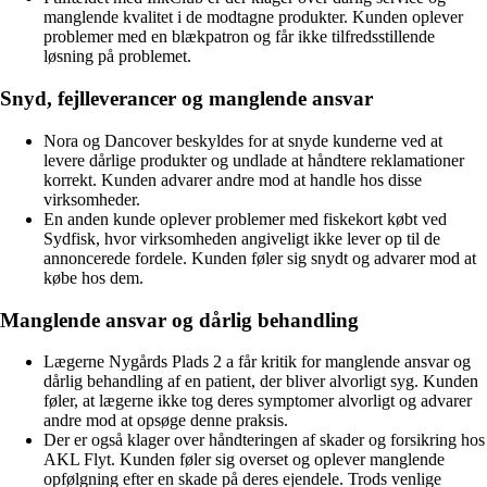
manglende kvalitet i de modtagne produkter. Kunden oplever
problemer med en blækpatron og får ikke tilfredsstillende
løsning på problemet.
Snyd, fejlleverancer og manglende ansvar
Nora og Dancover beskyldes for at snyde kunderne ved at
levere dårlige produkter og undlade at håndtere reklamationer
korrekt. Kunden advarer andre mod at handle hos disse
virksomheder.
En anden kunde oplever problemer med fiskekort købt ved
Sydfisk, hvor virksomheden angiveligt ikke lever op til de
annoncerede fordele. Kunden føler sig snydt og advarer mod at
købe hos dem.
Manglende ansvar og dårlig behandling
Lægerne Nygårds Plads 2 a får kritik for manglende ansvar og
dårlig behandling af en patient, der bliver alvorligt syg. Kunden
føler, at lægerne ikke tog deres symptomer alvorligt og advarer
andre mod at opsøge denne praksis.
Der er også klager over håndteringen af skader og forsikring hos
AKL Flyt. Kunden føler sig overset og oplever manglende
opfølgning efter en skade på deres ejendele. Trods venlige