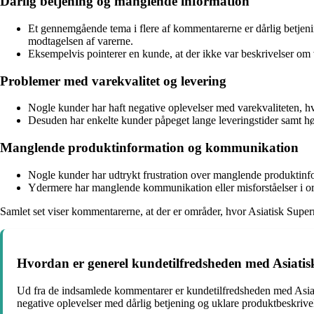
Dårlig betjening og manglende information
Et gennemgående tema i flere af kommentarerne er dårlig betjen
modtagelsen af varerne.
Eksempelvis pointerer en kunde, at der ikke var beskrivelser om v
Problemer med varekvalitet og levering
Nogle kunder har haft negative oplevelser med varekvaliteten, hv
Desuden har enkelte kunder påpeget lange leveringstider samt hø
Manglende produktinformation og kommunikation
Nogle kunder har udtrykt frustration over manglende produktinfor
Ydermere har manglende kommunikation eller misforståelser i ordre
Samlet set viser kommentarerne, at der er områder, hvor Asiatisk Sup
Hvordan er generel kundetilfredsheden med Asiati
Ud fra de indsamlede kommentarer er kundetilfredsheden med Asiati
negative oplevelser med dårlig betjening og uklare produktbeskrivel