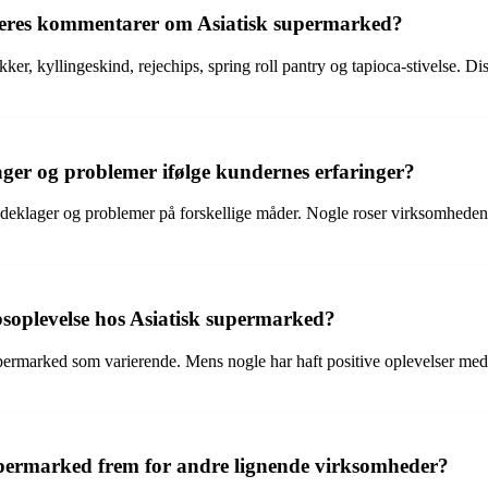
deres kommentarer om Asiatisk supermarked?
 kyllingeskind, rejechips, spring roll pantry og tapioca-stivelse. Dis
er og problemer ifølge kundernes erfaringer?
ndeklager og problemer på forskellige måder. Nogle roser virksomhede
soplevelse hos Asiatisk supermarked?
ermarked som varierende. Mens nogle har haft positive oplevelser med p
upermarked frem for andre lignende virksomheder?