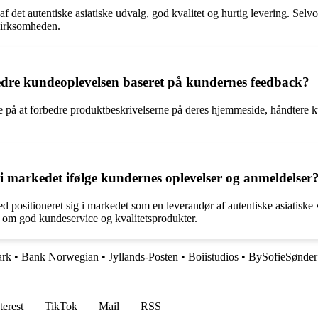
f det autentiske asiatiske udvalg, god kvalitet og hurtig levering. Se
 virksomheden.
edre kundeoplevelsen baseret på kundernes feedback?
på at forbedre produktbeskrivelserne på deres hjemmeside, håndtere ku
i markedet ifølge kundernes oplevelser og anmeldelser
d positioneret sig i markedet som en leverandør af autentiske asiatiske
r om god kundeservice og kvalitetsprodukter.
ark
•
Bank Norwegian
•
Jyllands-Posten
•
Boiistudios
•
BySofieSønder
terest
TikTok
Mail
RSS