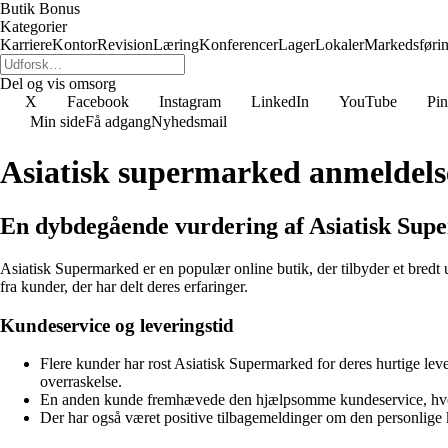
Butik Bonus
Kategorier
Karriere
Kontor
Revision
Læring
Konferencer
Lager
Lokaler
Markedsføri
Del og vis omsorg
X
Facebook
Instagram
LinkedIn
YouTube
Pin
Min side
Få adgang
Nyhedsmail
Asiatisk supermarked anmeldels
En dybdegående vurdering af Asiatisk Su
Asiatisk Supermarked er en populær online butik, der tilbyder et bredt u
fra kunder, der har delt deres erfaringer.
Kundeservice og leveringstid
Flere kunder har rost Asiatisk Supermarked for deres hurtige l
overraskelse.
En anden kunde fremhævede den hjælpsomme kundeservice, hvor de
Der har også været positive tilbagemeldinger om den personlige ko