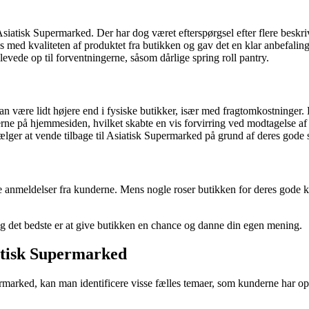
siatisk Supermarked. Der har dog været efterspørgsel efter flere beskr
reds med kvaliteten af produktet fra butikken og gav det en klar anbefaling
levede op til forventningerne, såsom dårlige spring roll pantry.
 være lidt højere end i fysiske butikker, især med fragtomkostninger. 
erne på hjemmesiden, hvilket skabte en vis forvirring ved modtagelse af
ælger at vende tilbage til Asiatisk Supermarked på grund af deres gode 
 anmeldelser fra kunderne. Mens nogle roser butikken for deres gode ku
, og det bedste er at give butikken en chance og danne din egen mening.
atisk Supermarked
rmarked, kan man identificere visse fælles temaer, som kunderne har op