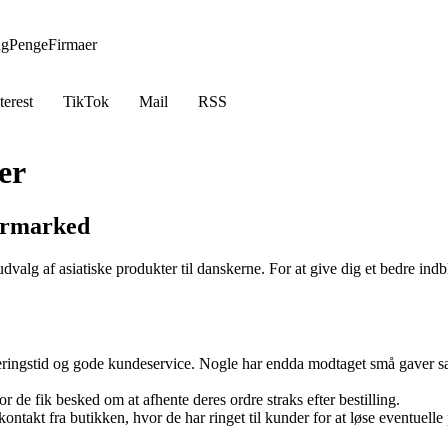
ng
Penge
Firmaer
terest
TikTok
Mail
RSS
er
permarked
dvalg af asiatiske produkter til danskerne. For at give dig et bedre ind
everingstid og gode kundeservice. Nogle har endda modtaget små gaver s
 fik besked om at afhente deres ordre straks efter bestilling.
ntakt fra butikken, hvor de har ringet til kunder for at løse eventuelle