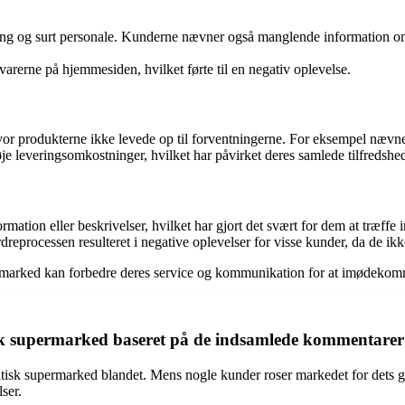
ing og surt personale. Kunderne nævner også manglende information om 
arerne på hjemmesiden, hvilket førte til en negativ oplevelse.
or produkterne ikke levede op til forventningerne. For eksempel nævnes
je leveringsomkostninger, hvilket har påvirket deres samlede tilfredsh
mation eller beskrivelser, hvilket har gjort det svært for dem at træffe
processen resulteret i negative oplevelser for visse kunder, da de ikke
ermarked kan forbedre deres service og kommunikation for at imødekomm
sk supermarked baseret på de indsamlede kommentare
sk supermarked blandet. Mens nogle kunder roser markedet for dets god
ser.