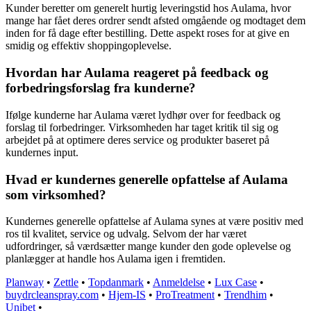
Kunder beretter om generelt hurtig leveringstid hos Aulama, hvor
mange har fået deres ordrer sendt afsted omgående og modtaget dem
inden for få dage efter bestilling. Dette aspekt roses for at give en
smidig og effektiv shoppingoplevelse.
Hvordan har Aulama reageret på feedback og
forbedringsforslag fra kunderne?
Ifølge kunderne har Aulama været lydhør over for feedback og
forslag til forbedringer. Virksomheden har taget kritik til sig og
arbejdet på at optimere deres service og produkter baseret på
kundernes input.
Hvad er kundernes generelle opfattelse af Aulama
som virksomhed?
Kundernes generelle opfattelse af Aulama synes at være positiv med
ros til kvalitet, service og udvalg. Selvom der har været
udfordringer, så værdsætter mange kunder den gode oplevelse og
planlægger at handle hos Aulama igen i fremtiden.
Planway
•
Zettle
•
Topdanmark
•
Anmeldelse
•
Lux Case
•
buydrcleanspray.com
•
Hjem-IS
•
ProTreatment
•
Trendhim
•
Unibet
•