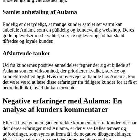
finde en løsning værdsættes højt.
Samlet anbefaling af Aulama
Endelig er det tydeligt, at mange kunder samlet set varmt kan
anbefale Aulama som en pålidelig og kundevenlig webshop. Deres
gode oplevelser med kvalitet, service og leveringstid har skabt
tilfredse og loyale kunder.
Afsluttende tanker
Ud fra kundernes positive anmeldelser tegner der sig et billede af
Aulama som en virksomhed, der prioriterer kvalitet, service og
kundetilfredshed højt. Hvis du overvejer at handle hos Aulama, kan
det være værd at læse disse erfaringer fra tidligere kunder for at få et
bedre indblik i, hvad du kan forvente.
Negative erfaringer med Aulama: En
analyse af kunders kommentarer
Efter at have gennemgået en række kommentarer fra kunder, der har
delt deres erfaringer med Aulama, er der visse fælles temaer og
udfordringer, som synes at fremstå i de negative tilbagemeldinger.
Her er en analyse af de mest gentagne negative punkter: