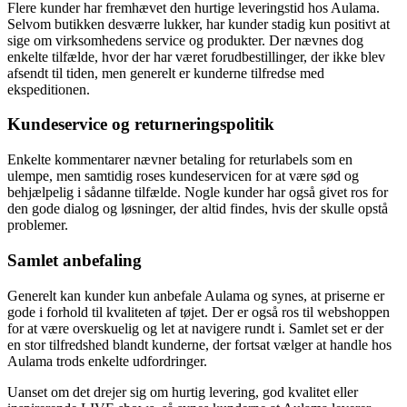
Flere kunder har fremhævet den hurtige leveringstid hos Aulama.
Selvom butikken desværre lukker, har kunder stadig kun positivt at
sige om virksomhedens service og produkter. Der nævnes dog
enkelte tilfælde, hvor der har været forudbestillinger, der ikke blev
afsendt til tiden, men generelt er kunderne tilfredse med
ekspeditionen.
Kundeservice og returneringspolitik
Enkelte kommentarer nævner betaling for returlabels som en
ulempe, men samtidig roses kundeservicen for at være sød og
behjælpelig i sådanne tilfælde. Nogle kunder har også givet ros for
den gode dialog og løsninger, der altid findes, hvis der skulle opstå
problemer.
Samlet anbefaling
Generelt kan kunder kun anbefale Aulama og synes, at priserne er
gode i forhold til kvaliteten af tøjet. Der er også ros til webshoppen
for at være overskuelig og let at navigere rundt i. Samlet set er der
en stor tilfredshed blandt kunderne, der fortsat vælger at handle hos
Aulama trods enkelte udfordringer.
Uanset om det drejer sig om hurtig levering, god kvalitet eller