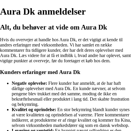
Aura Dk anmeldelser
Alt, du behøver at vide om Aura Dk
Hvis du overvejer at handle hos Aura Dk, er det vigtigt at kende til
andres erfaringer med virksomheden. Vi har samlet en række
kommentarer fra tidligere kunder, der har delt deres oplevelser med
Aura Dk. Læs videre for at få et indblik i, hvad andre har oplevet, samt
vigtige punkter at overveje, før du foretager et køb hos dem.
Kunders erfaringer med Aura Dk
Negativ oplevelse:
Flere kunder har anmeldt, at de har haft
dårlige oplevelser med Aura Dk. En kunde nævner, at selvom
pengene blev trukket med det samme, modtog de ikke en
bekræftelsesmail eller produktet i lang tid. Det skabte frustration
og bekymring.
Kvalitet og oprindelse:
En stor bekymring blandt kunder synes
at være kvaliteten og oprindelsen af varerne. Flere kommentarer
indikerer, at produkterne er af ringe kvalitet og kommer fra Kina,
selvom virksomheden markedsfører sig som en dansk webshop.
Levering og ventetid:
En hyppigt nævnt udfordring er den