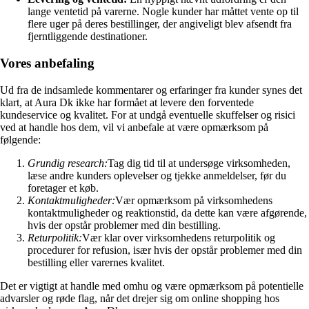
lange ventetid på varerne. Nogle kunder har måttet vente op til
flere uger på deres bestillinger, der angiveligt blev afsendt fra
fjerntliggende destinationer.
Vores anbefaling
Ud fra de indsamlede kommentarer og erfaringer fra kunder synes det
klart, at Aura Dk ikke har formået at levere den forventede
kundeservice og kvalitet. For at undgå eventuelle skuffelser og risici
ved at handle hos dem, vil vi anbefale at være opmærksom på
følgende:
Grundig research:
Tag dig tid til at undersøge virksomheden,
læse andre kunders oplevelser og tjekke anmeldelser, før du
foretager et køb.
Kontaktmuligheder:
Vær opmærksom på virksomhedens
kontaktmuligheder og reaktionstid, da dette kan være afgørende,
hvis der opstår problemer med din bestilling.
Returpolitik:
Vær klar over virksomhedens returpolitik og
procedurer for refusion, især hvis der opstår problemer med din
bestilling eller varernes kvalitet.
Det er vigtigt at handle med omhu og være opmærksom på potentielle
advarsler og røde flag, når det drejer sig om online shopping hos