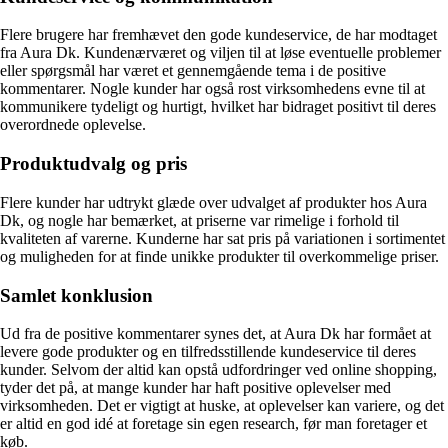
Flere brugere har fremhævet den gode kundeservice, de har modtaget
fra Aura Dk. Kundenærværet og viljen til at løse eventuelle problemer
eller spørgsmål har været et gennemgående tema i de positive
kommentarer. Nogle kunder har også rost virksomhedens evne til at
kommunikere tydeligt og hurtigt, hvilket har bidraget positivt til deres
overordnede oplevelse.
Produktudvalg og pris
Flere kunder har udtrykt glæde over udvalget af produkter hos Aura
Dk, og nogle har bemærket, at priserne var rimelige i forhold til
kvaliteten af varerne. Kunderne har sat pris på variationen i sortimentet
og muligheden for at finde unikke produkter til overkommelige priser.
Samlet konklusion
Ud fra de positive kommentarer synes det, at Aura Dk har formået at
levere gode produkter og en tilfredsstillende kundeservice til deres
kunder. Selvom der altid kan opstå udfordringer ved online shopping,
tyder det på, at mange kunder har haft positive oplevelser med
virksomheden. Det er vigtigt at huske, at oplevelser kan variere, og det
er altid en god idé at foretage sin egen research, før man foretager et
køb.