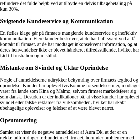
refundere det fulde beløb ved at tilbyde en delvis tilbagebetaling på
kun 30%.
Svigtende Kundeservice og Kommunikation
En fælles klage går på firmaets manglende kundeservice og ineffektiv
kommunikation. Flere kunder beskriver, at de har haft svært ved at få
kontakt til firmaet, at de har modtaget inkonsekvent information, og at
deres henvendelser ikke er blevet håndteret tilfredsstillende, hvilket har
ført til frustration og mistillid.
Mistanke om Svindel og Uklar Oprindelse
Nogle af anmeldelserne udtrykker bekymring over firmaets ægthed og
oprindelse. Kunder har oplevet tvivlsomme forsendelsesruter, modtaget
varer fra lande som Kina og Malmø, selvom firmaet markedsfører sig
som dansk. Desuden er der indikationer på, at visse kunder har oplevet
svindel eller falske reklamer fra virksomheden, hvilket har skabt
ubehagelige oplevelser og følelser af at være blevet narret.
Opsummering
Samlet set viser de negative anmeldelser af Aura Dk, at der er en
række udfordringer forbundet med firmaet, herunder problemer med