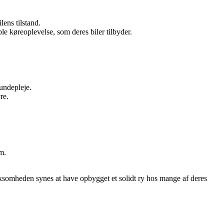
ens tilstand.
e køreoplevelse, som deres biler tilbyder.
kundepleje.
re.
m.
ksomheden synes at have opbygget et solidt ry hos mange af deres