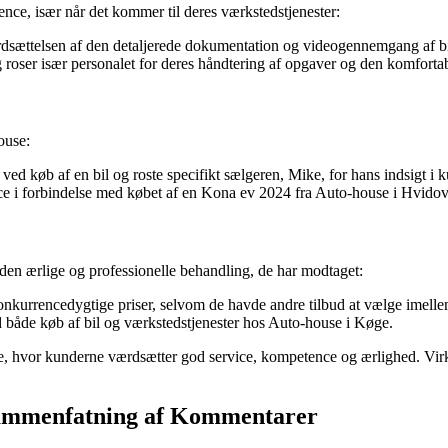
ce, især når det kommer til deres værkstedstjenester:
dsættelsen af den detaljerede dokumentation og videogennemgang af bil
 roser især personalet for deres håndtering af opgaver og den komfortabl
ouse:
ved køb af en bil og roste specifikt sælgeren, Mike, for hans indsigt i 
i forbindelse med købet af en Kona ev 2024 fra Auto-house i Hvidov
den ærlige og professionelle behandling, de har modtaget:
nkurrencedygtige priser, selvom de havde andre tilbud at vælge imelle
 både køb af bil og værkstedstjenester hos Auto-house i Køge.
e, hvor kunderne værdsætter god service, kompetence og ærlighed. Vir
Sammenfatning af Kommentarer