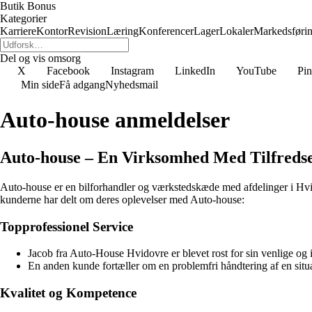
Butik Bonus
Kategorier
Karriere
Kontor
Revision
Læring
Konferencer
Lager
Lokaler
Markedsføri
Del og vis omsorg
X
Facebook
Instagram
LinkedIn
YouTube
Pin
Min side
Få adgang
Nyhedsmail
Auto-house anmeldelser
Auto-house – En Virksomhed Med Tilfreds
Auto-house er en bilforhandler og værkstedskæde med afdelinger i Hvido
kunderne har delt om deres oplevelser med Auto-house:
Topprofessionel Service
Jacob fra Auto-House Hvidovre er blevet rost for sin venlige og
En anden kunde fortæller om en problemfri håndtering af en situ
Kvalitet og Kompetence