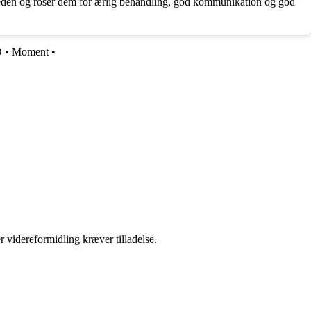
mheden og roser dem for ærlig behandling, god kommunikation og god
D
•
Moment
•
r videreformidling kræver tilladelse.