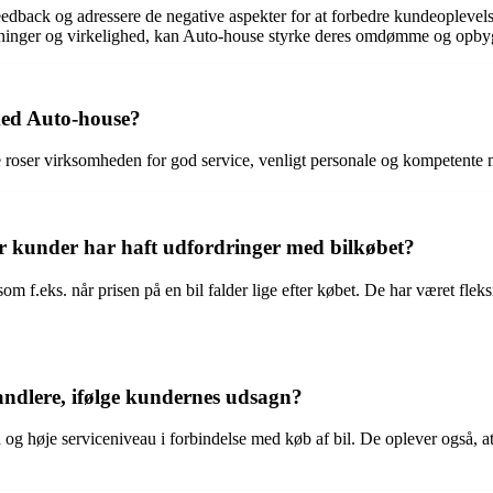
feedback og adressere de negative aspekter for at forbedre kundeoplevel
ntninger og virkelighed, kan Auto-house styrke deres omdømme og opbygg
med Auto-house?
 roser virksomheden for god service, venligt personale og kompetente 
r kunder har haft udfordringer med bilkøbet?
om f.eks. når prisen på en bil falder lige efter købet. De har været fl
andlere, ifølge kundernes udsagn?
 høje serviceniveau i forbindelse med køb af bil. De oplever også, 