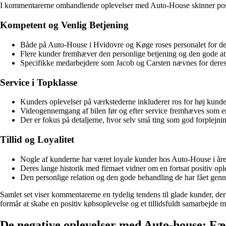
I kommentarerne omhandlende oplevelser med Auto-House skinner positivi
Kompetent og Venlig Betjening
Både på Auto-House i Hvidovre og Køge roses personalet for 
Flere kunder fremhæver den personlige betjening og den gode at
Specifikke medarbejdere som Jacob og Carsten nævnes for deres 
Service i Topklasse
Kunders oplevelser på værkstederne inkluderer ros for høj kunde
Videogennemgang af bilen før og efter service fremhæves som en 
Der er fokus på detaljerne, hvor selv små ting som god forplejni
Tillid og Loyalitet
Nogle af kunderne har været loyale kunder hos Auto-House i årevi
Deres lange historik med firmaet vidner om en fortsat positiv opl
Den personlige relation og den gode behandling de har fået gennem
Samlet set viser kommentarerne en tydelig tendens til glade kunder, der 
formår at skabe en positiv købsoplevelse og et tillidsfuldt samarbejde 
De negative oplevelser med Auto-house: Fæ