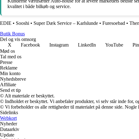
Kunderne værdsætter Auto-house for at levere markedets bedste ser
kvalitet i både bilkøb og service.
EDIE
•
Sooshi
•
Super Dæk Service – Karlslunde
•
Furesoebad
•
The
Butik Bonus
Del og vis omsorg
X
Facebook
Instagram
LinkedIn
YouTube
Pin
Mød os
Tal med os
Presse
Reklame
Min konto
Nyhedsbreve
Affiliate
Send et tip
© Alt materiale er beskyttet.
© Indholdet er beskyttet. Vi anbefaler produkter, vi selv står inde for
© Vi forbeholder os alle rettigheder til materialet på denne side. Nogle
Sidelinks
Webkort
Nyheder
Dataarkiv
Update