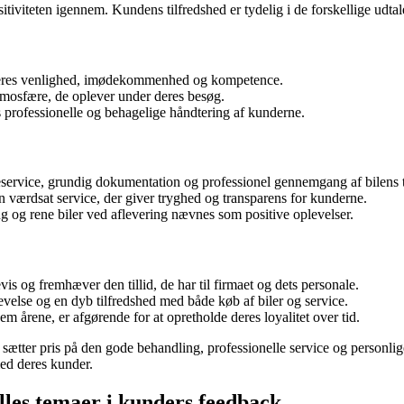
teten igennem. Kundens tilfredshed er tydelig i de forskellige udtalel
deres venlighed, imødekommenhed og kompetence.
mosfære, de oplever under deres besøg.
professionelle og behagelige håndtering af kunderne.
service, grundig dokumentation og professionel gennemgang af bilens t
værdsat service, der giver tryghed og transparens for kunderne.
ng og rene biler ved aflevering nævnes som positive oplevelser.
s og fremhæver den tillid, de har til firmaet og dets personale.
evelse og en dyb tilfredshed med både køb af biler og service.
 årene, er afgørende for at opretholde deres loyalitet over tid.
sætter pris på den gode behandling, professionelle service og personlige
med deres kunder.
lles temaer i kunders feedback