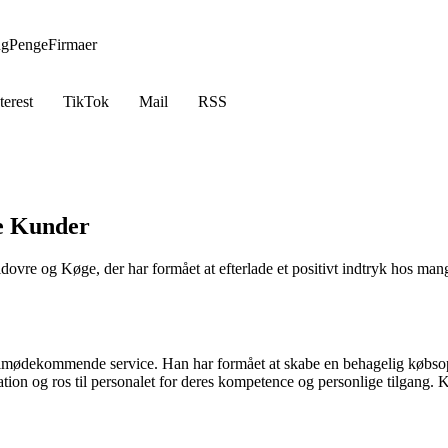
ng
Penge
Firmaer
terest
TikTok
Mail
RSS
e Kunder
vre og Køge, der har formået at efterlade et positivt indtryk hos mang
 imødekommende service. Han har formået at skabe en behagelig købsopl
ation og ros til personalet for deres kompetence og personlige tilgang