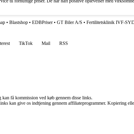
vice til fornuftige priser. De har haft positive oplevelser med virkso
nap
•
Blastshop
•
EDBPriser
•
GT Biler A/S
•
Fertilitetsklinik IVF-SY
terest
TikTok
Mail
RSS
, og kan få kommission ved køb gennem disse links.
 links kan give os indtjening gennem affiliateprogrammer. Kopiering elle