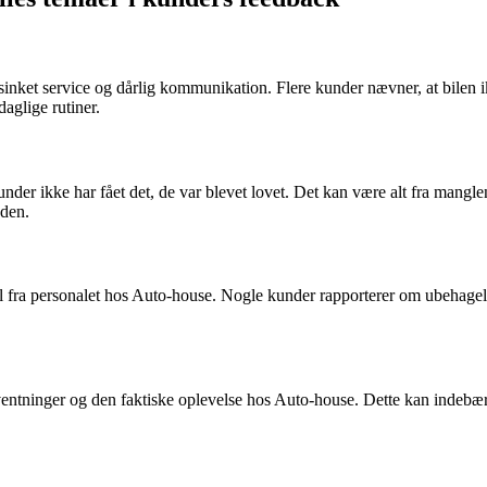
t service og dårlig kommunikation. Flere kunder nævner, at bilen ikke v
daglige rutiner.
r ikke har fået det, de var blevet lovet. Det kan være alt fra manglend
eden.
 fra personalet hos Auto-house. Nogle kunder rapporterer om ubehagelig
tninger og den faktiske oplevelse hos Auto-house. Dette kan indebære