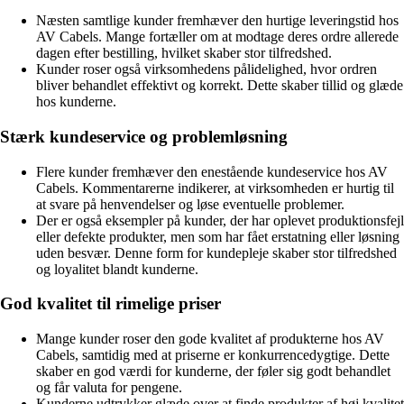
Næsten samtlige kunder fremhæver den hurtige leveringstid hos
AV Cabels. Mange fortæller om at modtage deres ordre allerede
dagen efter bestilling, hvilket skaber stor tilfredshed.
Kunder roser også virksomhedens pålidelighed, hvor ordren
bliver behandlet effektivt og korrekt. Dette skaber tillid og glæde
hos kunderne.
Stærk kundeservice og problemløsning
Flere kunder fremhæver den enestående kundeservice hos AV
Cabels. Kommentarerne indikerer, at virksomheden er hurtig til
at svare på henvendelser og løse eventuelle problemer.
Der er også eksempler på kunder, der har oplevet produktionsfejl
eller defekte produkter, men som har fået erstatning eller løsning
uden besvær. Denne form for kundepleje skaber stor tilfredshed
og loyalitet blandt kunderne.
God kvalitet til rimelige priser
Mange kunder roser den gode kvalitet af produkterne hos AV
Cabels, samtidig med at priserne er konkurrencedygtige. Dette
skaber en god værdi for kunderne, der føler sig godt behandlet
og får valuta for pengene.
Kunderne udtrykker glæde over at finde produkter af høj kvalitet