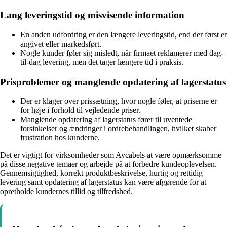
Lang leveringstid og misvisende information
En anden udfordring er den længere leveringstid, end der først er
angivet eller markedsført.
Nogle kunder føler sig misledt, når firmaet reklamerer med dag-
til-dag levering, men det tager længere tid i praksis.
Prisproblemer og manglende opdatering af lagerstatus
Der er klager over prissætning, hvor nogle føler, at priserne er
for høje i forhold til vejledende priser.
Manglende opdatering af lagerstatus fører til uventede
forsinkelser og ændringer i ordrebehandlingen, hvilket skaber
frustration hos kunderne.
Det er vigtigt for virksomheder som Avcabels at være opmærksomme
på disse negative temaer og arbejde på at forbedre kundeoplevelsen.
Gennemsigtighed, korrekt produktbeskrivelse, hurtig og rettidig
levering samt opdatering af lagerstatus kan være afgørende for at
opretholde kundernes tillid og tilfredshed.