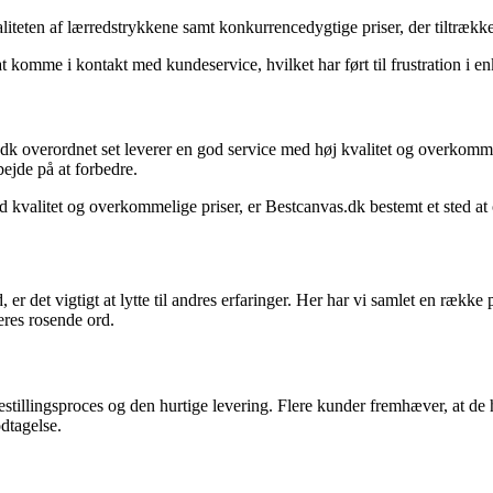
iteten af lærredstrykkene samt konkurrencedygtige priser, der tiltrækker
mme i kontakt med kundeservice, hvilket har ført til frustration i enk
dk overordnet set leverer en god service med høj kvalitet og overkomme
jde på at forbedre.
d kvalitet og overkommelige priser, er Bestcanvas.dk bestemt et sted at
ed, er det vigtigt at lytte til andres erfaringer. Her har vi samlet en ræ
eres rosende ord.
tillingsproces og den hurtige levering. Flere kunder fremhæver, at de 
odtagelse.