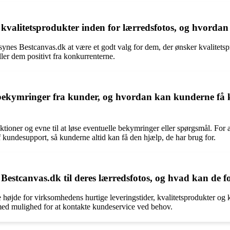
r kvalitetsprodukter inden for lærredsfotos, og hvorda
r synes Bestcanvas.dk at være et godt valg for dem, der ønsker kvalitet
ller dem positivt fra konkurrenterne.
bekymringer fra kunder, og hvordan kan kunderne få 
ktioner og evne til at løse eventuelle bekymringer eller spørgsmål. For
undesupport, så kunderne altid kan få den hjælp, de har brug for.
Bestcanvas.dk til deres lærredsfotos, og hvad kan de f
e højde for virksomhedens hurtige leveringstider, kvalitetsprodukter o
e med mulighed for at kontakte kundeservice ved behov.