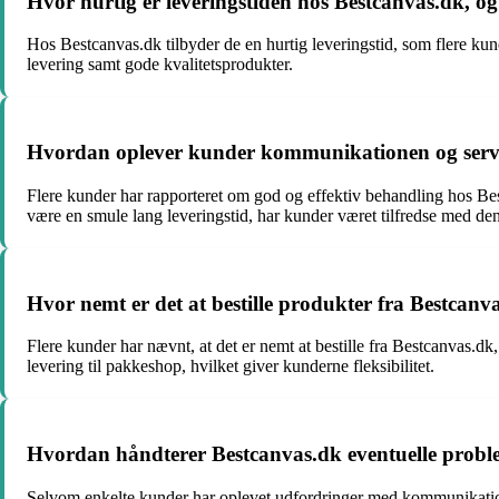
Hvor hurtig er leveringstiden hos Bestcanvas.dk, og
Hos Bestcanvas.dk tilbyder de en hurtig leveringstid, som flere ku
levering samt gode kvalitetsprodukter.
Hvordan oplever kunder kommunikationen og servi
Flere kunder har rapporteret om god og effektiv behandling hos Best
være en smule lang leveringstid, har kunder været tilfredse med den
Hvor nemt er det at bestille produkter fra Bestcanv
Flere kunder har nævnt, at det er nemt at bestille fra Bestcanvas.
levering til pakkeshop, hvilket giver kunderne fleksibilitet.
Hvordan håndterer Bestcanvas.dk eventuelle proble
Selvom enkelte kunder har oplevet udfordringer med kommunikatione