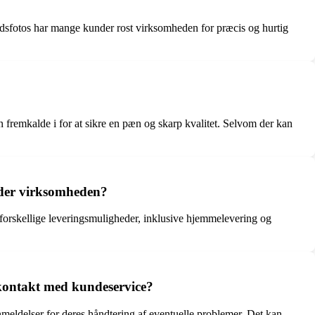
redsfotos har mange kunder rost virksomheden for præcis og hurtig
 fremkalde i for at sikre en pæn og skarp kvalitet. Selvom der kan
byder virksomheden?
 forskellige leveringsmuligheder, inklusive hjemmelevering og
 kontakt med kundeservice?
eldelser for deres håndtering af eventuelle problemer. Det kan