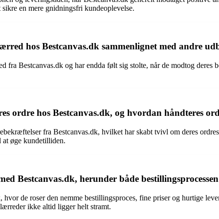
t sikre en mere gnidningsfri kundeoplevelse.
å lærred hos Bestcanvas.dk sammenlignet med andre ud
rred fra Bestcanvas.dk og har endda følt sig stolte, når de modtog dere
res ordre hos Bestcanvas.dk, og hvordan håndteres or
bekræftelser fra Bestcanvas.dk, hvilket har skabt tvivl om deres ordre
 at øge kundetilliden.
med Bestcanvas.dk, herunder både bestillingsprocessen
, hvor de roser den nemme bestillingsproces, fine priser og hurtige lev
reder ikke altid ligger helt stramt.