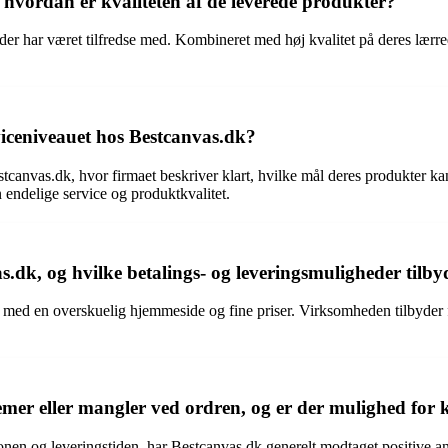
 hvordan er kvaliteten af de leverede produkter?
nder har været tilfredse med. Kombineret med høj kvalitet på deres lær
ceniveauet hos Bestcanvas.dk?
canvas.dk, hvor firmaet beskriver klart, hvilke mål deres produkter kan
 endelige service og produktkvalitet.
as.dk, og hvilke betalings- og leveringsmuligheder til
dk, med en overskuelig hjemmeside og fine priser. Virksomheden tilbyder
mer eller mangler ved ordren, og er der mulighed for
n og leveringstiden, har Bestcanvas.dk generelt modtaget positive anm