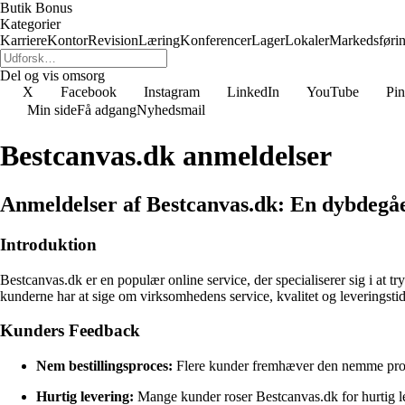
Butik Bonus
Kategorier
Karriere
Kontor
Revision
Læring
Konferencer
Lager
Lokaler
Markedsføri
Del og vis omsorg
X
Facebook
Instagram
LinkedIn
YouTube
Pin
Min side
Få adgang
Nyhedsmail
Bestcanvas.dk anmeldelser
Anmeldelser af Bestcanvas.dk: En dybdegå
Introduktion
Bestcanvas.dk er en populær online service, der specialiserer sig i at t
kunderne har at sige om virksomhedens service, kvalitet og leveringstid
Kunders Feedback
Nem bestillingsproces:
Flere kunder fremhæver den nemme proces
Hurtig levering:
Mange kunder roser Bestcanvas.dk for hurtig le