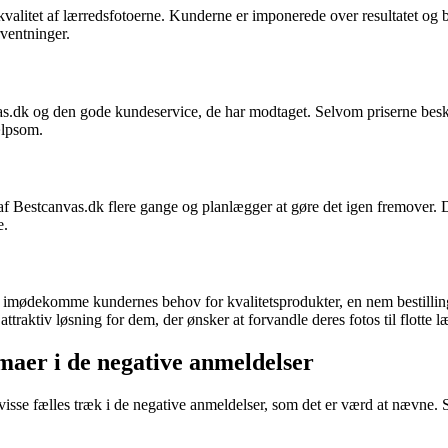
litet af lærredsfotoerne. Kunderne er imponerede over resultatet og be
rventninger.
s.dk og den gode kundeservice, de har modtaget. Selvom priserne beskri
ælpsom.
 af Bestcanvas.dk flere gange og planlægger at gøre det igen fremover.
e.
at imødekomme kundernes behov for kvalitetsprodukter, en nem bestilli
raktiv løsning for dem, der ønsker at forvandle deres fotos til flotte læ
aer i de negative anmeldelser
isse fælles træk i de negative anmeldelser, som det er værd at nævne.