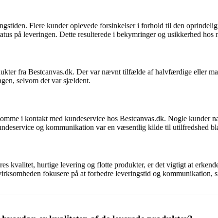
stiden. Flere kunder oplevede forsinkelser i forhold til den oprindelig
tus på leveringen. Dette resulterede i bekymringer og usikkerhed hos 
er fra Bestcanvas.dk. Der var nævnt tilfælde af halvfærdige eller mang
ngen, selvom det var sjældent.
 komme i kontakt med kundeservice hos Bestcanvas.dk. Nogle kunder næ
ndeservice og kommunikation var en væsentlig kilde til utilfredshed bl
valitet, hurtige levering og flotte produkter, er det vigtigt at erkende
ksomheden fokusere på at forbedre leveringstid og kommunikation, sikr