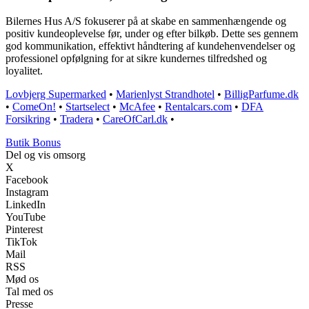
Bilernes Hus A/S fokuserer på at skabe en sammenhængende og
positiv kundeoplevelse før, under og efter bilkøb. Dette ses gennem
god kommunikation, effektivt håndtering af kundehenvendelser og
professionel opfølgning for at sikre kundernes tilfredshed og
loyalitet.
Lovbjerg Supermarked
•
Marienlyst Strandhotel
•
BilligParfume.dk
•
ComeOn!
•
Startselect
•
McAfee
•
Rentalcars.com
•
DFA
Forsikring
•
Tradera
•
CareOfCarl.dk
•
Butik Bonus
Del og vis omsorg
X
Facebook
Instagram
LinkedIn
YouTube
Pinterest
TikTok
Mail
RSS
Mød os
Tal med os
Presse