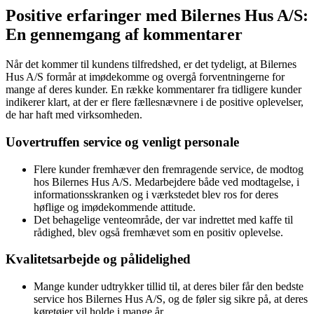
Positive erfaringer med Bilernes Hus A/S:
En gennemgang af kommentarer
Når det kommer til kundens tilfredshed, er det tydeligt, at Bilernes
Hus A/S formår at imødekomme og overgå forventningerne for
mange af deres kunder. En række kommentarer fra tidligere kunder
indikerer klart, at der er flere fællesnævnere i de positive oplevelser,
de har haft med virksomheden.
Uovertruffen service og venligt personale
Flere kunder fremhæver den fremragende service, de modtog
hos Bilernes Hus A/S. Medarbejdere både ved modtagelse, i
informationsskranken og i værkstedet blev ros for deres
høflige og imødekommende attitude.
Det behagelige venteområde, der var indrettet med kaffe til
rådighed, blev også fremhævet som en positiv oplevelse.
Kvalitetsarbejde og pålidelighed
Mange kunder udtrykker tillid til, at deres biler får den bedste
service hos Bilernes Hus A/S, og de føler sig sikre på, at deres
køretøjer vil holde i mange år.