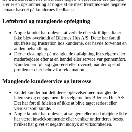
Her er en opsummering af nogle af de mest fremtrædende negative
temaer baseret på kundernes feedback:
Løftebrud og manglende opfølgning
Nogle kunder har oplevet, at verbale eller skriftlige aftaler
ikke blev overholdt af Bilernes Hus A/S. Dette har ført til
skuffelse og frustration hos kunderne, der havde forventet en
anden behandling.
Der er eksempler på manglende opfølgning fra sælgere eller
medarbejdere efter at en handel eller service var gennemført.
Kunden har følt sig ignoreret eller overset, når der opstod
problemer eller behov for reklamation.
Manglende kundeservice og interesse
En del kunder har delt deres oplevelser med manglende
interesse og engagement fra sælgerne hos Bilernes Hus A/S.
Det har ført til følelsen af ikke at blive taget seriøst eller
værdsat som kunde.
Nogle kunder har oplevet, at sælgere eller medarbejdere ikke
har været imødekommende eller venlige under deres besøg,
hvilket har givet et negativt indtryk af virksomheden.