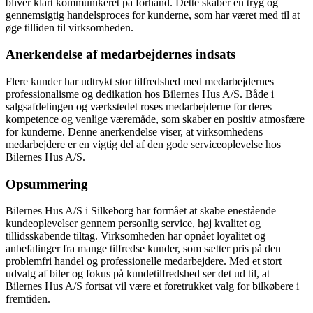
bliver klart kommunikeret på forhånd. Dette skaber en tryg og
gennemsigtig handelsproces for kunderne, som har været med til at
øge tilliden til virksomheden.
Anerkendelse af medarbejdernes indsats
Flere kunder har udtrykt stor tilfredshed med medarbejdernes
professionalisme og dedikation hos Bilernes Hus A/S. Både i
salgsafdelingen og værkstedet roses medarbejderne for deres
kompetence og venlige væremåde, som skaber en positiv atmosfære
for kunderne. Denne anerkendelse viser, at virksomhedens
medarbejdere er en vigtig del af den gode serviceoplevelse hos
Bilernes Hus A/S.
Opsummering
Bilernes Hus A/S i Silkeborg har formået at skabe enestående
kundeoplevelser gennem personlig service, høj kvalitet og
tillidsskabende tiltag. Virksomheden har opnået loyalitet og
anbefalinger fra mange tilfredse kunder, som sætter pris på den
problemfri handel og professionelle medarbejdere. Med et stort
udvalg af biler og fokus på kundetilfredshed ser det ud til, at
Bilernes Hus A/S fortsat vil være et foretrukket valg for bilkøbere i
fremtiden.