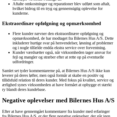
Aftalte omkostninger og reparationer blev udført som aftalt,
hvilket bidrog til en tryg og gennemsigtig oplevelse for
kunderne.
Ekstraordinær opfølgning og opmærksomhed
Flere kunder nævner den ekstraordinære opfølgning og
opmærksomhed, de har modtaget fra Bilernes Hus A/S. Dette
inkluderer hurtige svar på henvendelser, løsning af problemer
og i nogle tilfælde endda ekstra service over forventning.
Kunder værdsætter også, når virksomheden tager ansvar for
fejl og mangler og stræber efter at rette op på eventuelle
udfordringer.
Samlet set tyder kommentarerne på, at Bilernes Hus A/S ikke kun
leverer på deres løfter, men også formår at skabe en positiv og
tillidsfuld relation til deres kunder. Med fokus på kvalitet, service og
ærlighed synes virksomheden at have formået at opbygge et stærkt
ry blandt deres kundebase.
Negative oplevelser med Bilernes Hus A/S
Efter at have gennemgået kommentarer fra kunder med erfaringer
fra Bilernes Hus A/S, er der flere negative oplevelser, der går igen.