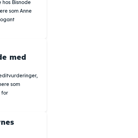
 hos Bisnode
dere som Anne
rogant
jde med
ditvurderinger,
nere som
 for
rnes