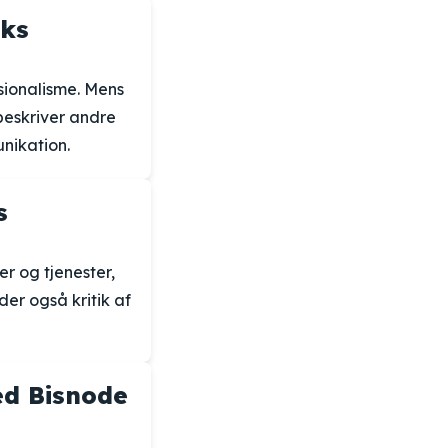
rks
ionalisme. Mens
beskriver andre
nikation.
s
r og tjenester,
er også kritik af
ed Bisnode