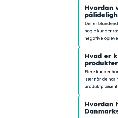
Hvordan 
pålidelig
Der er blandend
nogle kunder ro
negative opleve
Hvad er 
produkter
Flere kunder har
især når de har 
produktpræsentat
Hvordan h
Danmarks