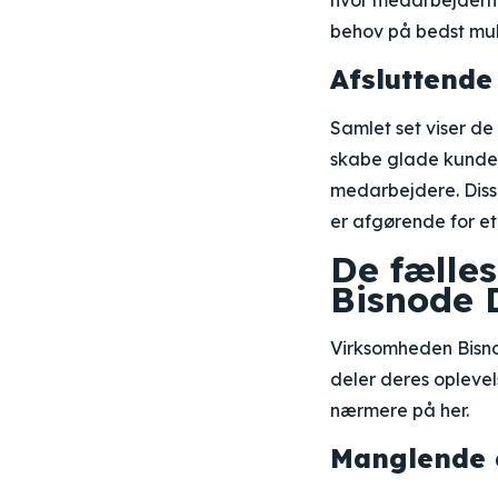
hvor medarbejderne 
behov på bedst mul
Afsluttende
Samlet set viser d
skabe glade kunder
medarbejdere. Disse
er afgørende for et
De fælle
Bisnode
Virksomheden Bisno
deler deres oplevel
nærmere på her.
Manglende o