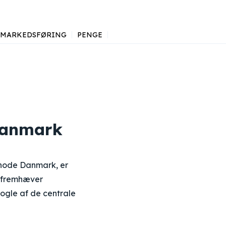
MARKEDSFØRING
PENGE
Danmark
snode Danmark, er
r fremhæver
ogle af de centrale