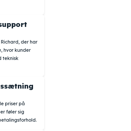
support
 Richard, der har
, hvor kunder
 teknisk
issætning
e priser på
r føler sig
betalingsforhold.