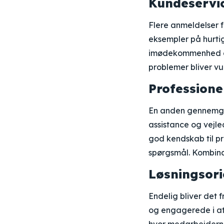
Kundeservic
Flere anmeldelser
eksempler på hurtig
imødekommenhed ove
problemer bliver vu
Professione
En anden gennemgåe
assistance og vejl
god kendskab til p
spørgsmål. Kombina
Løsningsor
Endelig bliver det
og engagerede i at 