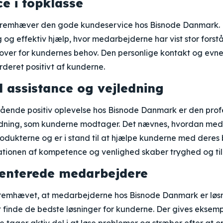
e i topklasse
 fremhæver den gode kundeservice hos Bisnode Danmark.
 og effektiv hjælp, hvor medarbejderne har vist stor forst
r for kundernes behov. Den personlige kontakt og evnen 
rderet positivt af kunderne.
l assistance og vejledning
nde positiv oplevelse hos Bisnode Danmark er den profe
edning, som kunderne modtager. Det nævnes, hvordan me
rodukterne og er i stand til at hjælpe kunderne med deres
tionen af kompetence og venlighed skaber tryghed og till
ienterede medarbejdere
 fremhævet, at medarbejderne hos Bisnode Danmark er løs
finde de bedste løsninger for kunderne. Der gives eksempl