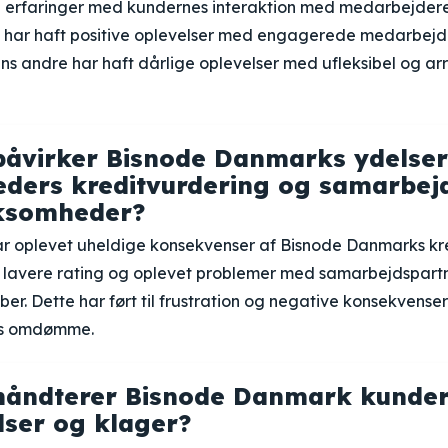
 erfaringer med kundernes interaktion med medarbejdere
 har haft positive oplevelser med engagerede medarbej
s andre har haft dårlige oplevelser med ufleksibel og ar
åvirker Bisnode Danmarks ydelser
ders kreditvurdering og samarbe
rksomheder?
r oplevet uheldige konsekvenser af Bisnode Danmarks kre
t lavere rating og oplevet problemer med samarbejdspart
ber. Dette har ført til frustration og negative konsekvenser
es omdømme.
håndterer Bisnode Danmark kunde
ser og klager?