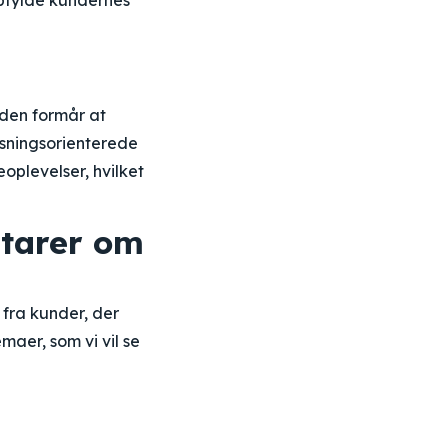
opfylde kundernes
den formår at
sningsorienterede
oplevelser, hvilket
ntarer om
fra kunder, der
aer, som vi vil se