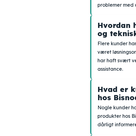
problemer med o
Hvordan h
og teknis
Flere kunder har
været løsningso
har haft svært 
assistance.
Hvad er k
hos Bisn
Nogle kunder ha
produkter hos B
dårligt informer