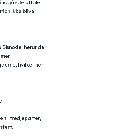
l indgåede aftaler.
ion ikke bliver
s Bisnode, herunder
emer.
erne, hvilket har
ed
 til tredjeparter,
ystem.