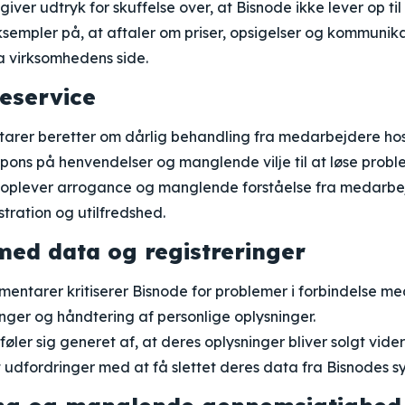
iver udtryk for skuffelse over, at Bisnode ikke lever op ti
empler på, at aftaler om priser, opsigelser og kommunikat
a virksomhedens side.
eservice
arer beretter om dårlig behandling fra medarbejdere ho
ons på henvendelser og manglende vilje til at løse probl
oplever arrogance og manglende forståelse fra medarbejd
ustration og utilfredshed.
ed data og registreringer
entarer kritiserer Bisnode for problemer i forbindelse m
nger og håndtering af personlige oplysninger.
øler sig generet af, at deres oplysninger bliver solgt videre
 udfordringer med at få slettet deres data fra Bisnodes s