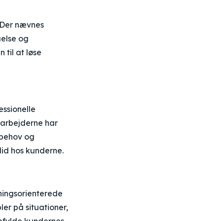
 Der nævnes
åelse og
til at løse
ssionelle
darbejderne har
 behov og
id hos kunderne.
ningsorienterede
er på situationer,