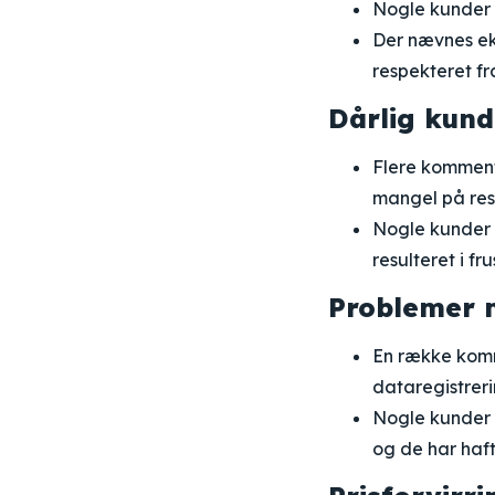
Nogle kunder g
Der nævnes eks
respekteret fr
Dårlig kund
Flere komment
mangel på resp
Nogle kunder 
resulteret i fr
Problemer m
En række komm
dataregistreri
Nogle kunder f
og de har haft