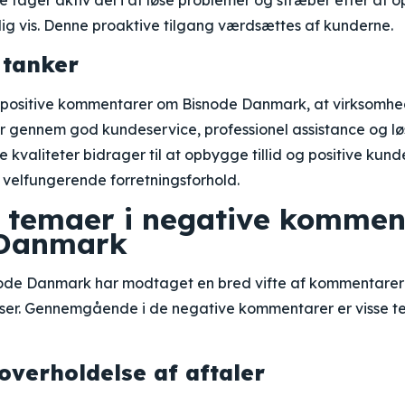
tager aktiv del i at løse problemer og stræber efter at 
ig vis. Denne proaktive tilgang værdsættes af kunderne.
 tanker
e positive kommentarer om Bisnode Danmark, at virksomhe
 gennem god kundeservice, professionel assistance og lø
 kvaliteter bidrager til at opbygge tillid og positive kunde
 velfungerende forretningsforhold.
s temaer i negative komme
 Danmark
de Danmark har modtaget en bred vifte af kommentarer 
ser. Gennemgående i de negative kommentarer er visse tem
verholdelse af aftaler