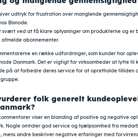
ring og manglende gennemsigtighed
giver udtryk for frustration over manglende gennemsigtig
hos Bisnode.
 svært ved at få klare oplysninger om produkterne og er b
t afmelde abonnementer.
ommentarerne en række udfordringer, som kunder har oplev
node Danmark. Det er vigtigt for virksomheder at lytte til
 på at forbedre deres service for at opretholde tilliden 
egruppe.
urderer folk generelt kundeopleve
Danmark?
ommentarer viser en blanding af positive og negative op
k. Nogle omtaler god service og hjælpsomhed fra medar
, mens andre beskriver negative erfaringer med forvirren