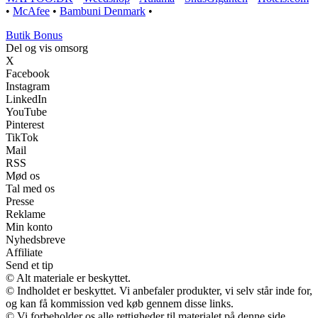
•
McAfee
•
Bambuni Denmark
•
Butik Bonus
Del og vis omsorg
X
Facebook
Instagram
LinkedIn
YouTube
Pinterest
TikTok
Mail
RSS
Mød os
Tal med os
Presse
Reklame
Min konto
Nyhedsbreve
Affiliate
Send et tip
© Alt materiale er beskyttet.
© Indholdet er beskyttet. Vi anbefaler produkter, vi selv står inde for,
og kan få kommission ved køb gennem disse links.
© Vi forbeholder os alle rettigheder til materialet på denne side.