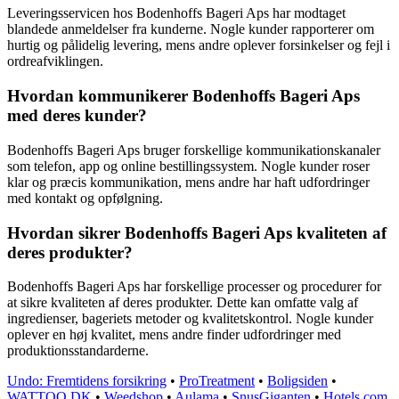
Leveringsservicen hos Bodenhoffs Bageri Aps har modtaget
blandede anmeldelser fra kunderne. Nogle kunder rapporterer om
hurtig og pålidelig levering, mens andre oplever forsinkelser og fejl i
ordreafviklingen.
Hvordan kommunikerer Bodenhoffs Bageri Aps
med deres kunder?
Bodenhoffs Bageri Aps bruger forskellige kommunikationskanaler
som telefon, app og online bestillingssystem. Nogle kunder roser
klar og præcis kommunikation, mens andre har haft udfordringer
med kontakt og opfølgning.
Hvordan sikrer Bodenhoffs Bageri Aps kvaliteten af
deres produkter?
Bodenhoffs Bageri Aps har forskellige processer og procedurer for
at sikre kvaliteten af deres produkter. Dette kan omfatte valg af
ingredienser, bageriets metoder og kvalitetskontrol. Nogle kunder
oplever en høj kvalitet, mens andre finder udfordringer med
produktionsstandarderne.
Undo: Fremtidens forsikring
•
ProTreatment
•
Boligsiden
•
WATTOO.DK
•
Weedshop
•
Aulama
•
SnusGiganten
•
Hotels.com