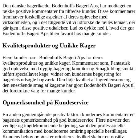
Den danske bagerikæde, Bodenhoffs Bageri Aps, har modtaget en
række positive kommentarer fra tilfredse kunder. Disse kommentarer
fremhæver forskellige aspekter af deres oplevelse med
virksomheden, og i det følgende vil vi udforske de fælles temaer, der
går igen i disse positive udtalelser. Lad os dykke ned i, hvad der gør
Bodenhoffs Bageri Aps til en favorit hos mange kunder.
Kvalitetsprodukter og Unikke Kager
Flere kunder roser Bodenhoffs Bageri Aps for deres
kvalitetsprodukter og unikke kager. Kommentarer som, Fantastisk
god oplevelse med dygtig bager og konditor og Smagfuld og smukt
udført speciallavet kage, vidner om kundernes begejstring for
bageriets udsøgte bagværk. Den høje kvalitet af ingredienserne og
den enestående smag af kagerne har gjort Bodenhoffs Bageri Aps til
det foretrukne valg for mange kunder.
Opmærksomhed på Kundeservice
En anden gennemgående positiv faktor i kundernes kommentarer er
bageriets opmærksomhed på god kundeservice. Flere nævner den
venlige og imødekommende betjening, samt den professionelle
kommunikation med konditorerne omkring specielle bestillinger.
Kundens behov og ønsker prioriteres, hvilket skaber en positiv