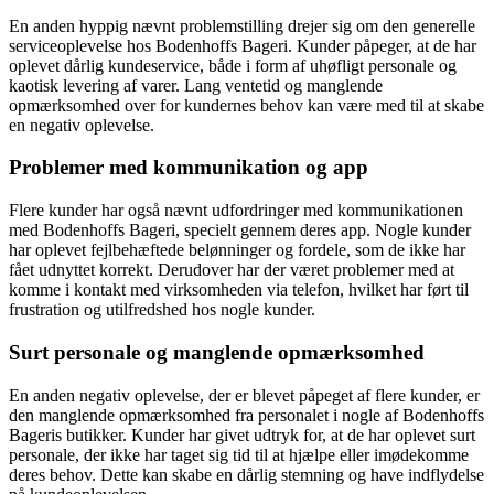
En anden hyppig nævnt problemstilling drejer sig om den generelle
serviceoplevelse hos Bodenhoffs Bageri. Kunder påpeger, at de har
oplevet dårlig kundeservice, både i form af uhøfligt personale og
kaotisk levering af varer. Lang ventetid og manglende
opmærksomhed over for kundernes behov kan være med til at skabe
en negativ oplevelse.
Problemer med kommunikation og app
Flere kunder har også nævnt udfordringer med kommunikationen
med Bodenhoffs Bageri, specielt gennem deres app. Nogle kunder
har oplevet fejlbehæftede belønninger og fordele, som de ikke har
fået udnyttet korrekt. Derudover har der været problemer med at
komme i kontakt med virksomheden via telefon, hvilket har ført til
frustration og utilfredshed hos nogle kunder.
Surt personale og manglende opmærksomhed
En anden negativ oplevelse, der er blevet påpeget af flere kunder, er
den manglende opmærksomhed fra personalet i nogle af Bodenhoffs
Bageris butikker. Kunder har givet udtryk for, at de har oplevet surt
personale, der ikke har taget sig tid til at hjælpe eller imødekomme
deres behov. Dette kan skabe en dårlig stemning og have indflydelse