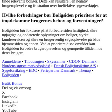
finde relevante boliger. Dette kan resultere i en negativ
brugeroplevelse og frustration over ineffektive søgeværktøjer.
Hvilke forbedringer bør Boligsiden prioritere for at
imødekomme brugernes behov og forventninger?
Boligsiden bør fokusere på at forbedre siden hastighed, sikre
nøjagtige og opdaterede oplysninger om boliger, styrke
kundeservicen og sikre en brugervenlig søgeoplevelse på både
hjemmesiden og appen. Ved at prioritere disse områder kan
Boligsiden forbedre brugeroplevelsen og genoprette tilliden hos
deres brugere.
Anmeldelse
•
Tilbudsugen
•
Skyscanner
•
CDON Danmark –
Nordens største markedsplads!
•
Dansk Boligforsikring A/S
•
Sygeforsikring
•
EDC
•
Feriepartner Danmark
•
Thenap
•
Boligsiden
•
Butik Bonus
Del og vis omsorg
X
Facebook
Instagram
LinkedIn
YouTube