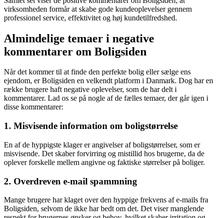
Samlet set viser de positive kommentarer om Boligsiden, at
virksomheden formår at skabe gode kundeoplevelser gennem
professionel service, effektivitet og høj kundetilfredshed.
Almindelige temaer i negative
kommentarer om Boligsiden
Når det kommer til at finde den perfekte bolig eller sælge ens
ejendom, er Boligsiden en velkendt platform i Danmark. Dog har en
række brugere haft negative oplevelser, som de har delt i
kommentarer. Lad os se på nogle af de fælles temaer, der går igen i
disse kommentarer:
1. Misvisende information om boligstørrelse
En af de hyppigste klager er angivelser af boligstørrelser, som er
misvisende. Det skaber forvirring og mistillid hos brugerne, da de
oplever forskelle mellem angivne og faktiske størrelser på boliger.
2. Overdreven e-mail spammning
Mange brugere har klaget over den hyppige frekvens af e-mails fra
Boligsiden, selvom de ikke har bedt om det. Det viser manglende
respekt for brugernes ønsker og behov, hvilket skaber irritation og