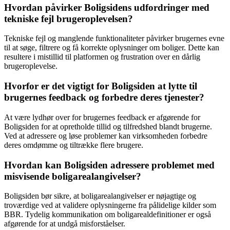
Hvordan påvirker Boligsidens udfordringer med
tekniske fejl brugeroplevelsen?
Tekniske fejl og manglende funktionaliteter påvirker brugernes evne
til at søge, filtrere og få korrekte oplysninger om boliger. Dette kan
resultere i mistillid til platformen og frustration over en dårlig
brugeroplevelse.
Hvorfor er det vigtigt for Boligsiden at lytte til
brugernes feedback og forbedre deres tjenester?
At være lydhør over for brugernes feedback er afgørende for
Boligsiden for at opretholde tillid og tilfredshed blandt brugerne.
Ved at adressere og løse problemer kan virksomheden forbedre
deres omdømme og tiltrække flere brugere.
Hvordan kan Boligsiden adressere problemet med
misvisende boligarealangivelser?
Boligsiden bør sikre, at boligarealangivelser er nøjagtige og
troværdige ved at validere oplysningerne fra pålidelige kilder som
BBR. Tydelig kommunikation om boligarealdefinitioner er også
afgørende for at undgå misforståelser.