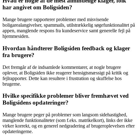
Hvad er nogle af de mest almindelige klager, folk
har angivet om Boligsiden?
Mange brugere rapporterer problemer med misvisende
boligarealangivelser, spammails, utilstrækkelig søgefunktionalitet på
appen, manglende respons fra kundeservice samt generelle fejl på
hjemmesiden.
Hvordan håndterer Boligsiden feedback og klager
fra brugere?
Det fremgår af de indsamlede kommentarer, at nogle brugere
oplever, at Boligsiden ikke reagerer hensigtsmæssigt på kritik og
fejlrapporter. Dette kan resultere i frustration og skuffelse hos
brugerne.
Hvilke specifikke problemer bliver fremhævet ved
Boligsidens opdateringer?
Mange brugere peger på problemer som langsom sidehastighed,
manglende funktionaliteter (som f.eks. matrikelkort), links der ikke
virker korrekt, og en generel nedgradering af brugeroplevelsen efter
opdateringerne.