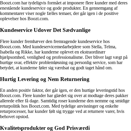
Boozt.com har tydeligvis formået at imponere flere kunder med deres
enestående kundeservice og gode produkter. En gennemgang af
kommentarer viser nogle fælles temaer, der går igen i de positive
oplevelser hos Boozt.com.
Kundeservice Udover Det Sædvanlige
Flere kunder fremhæver den fremragende kundeservice hos
Boozt.com. Med kundeservicemedarbejdere som Stella, Telma,
Isabella og Rikke, har kunderne oplevet en ekstraordinær
hjælpsomhed, venlighed og professionalisme. Der bliver lagt vægt på
hurtige svar, effektiv problemløsning og personlig service, som har
betydet, at kunderne føler sig værdsat og godt taget hånd om.
Hurtig Levering og Nem Returnering
En anden positiv faktor, der går igen, er den hurtige leveringstid hos
Boozt.com. Flere kunder har glædet sig over at modtage deres pakker
allerede efter få dage. Samtidig roser kunderne den nemme og smidige
returpolitik hos Boozt.com. Med tydelige anvisninger og enkelte
returprocesser, har kunder følt sig trygge ved at returnere varer, hvis
behovet opstod.
Kvalitetsprodukter og God Prisværdi