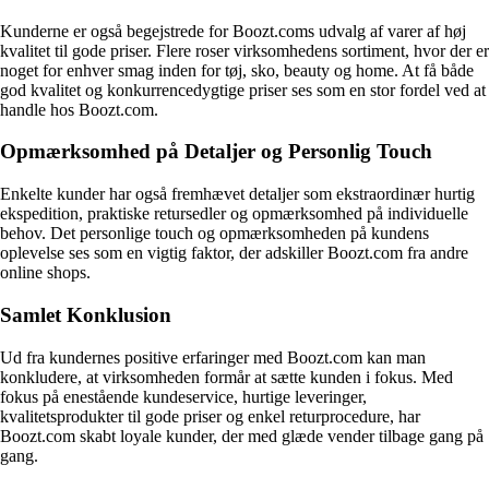
Kunderne er også begejstrede for Boozt.coms udvalg af varer af høj
kvalitet til gode priser. Flere roser virksomhedens sortiment, hvor der er
noget for enhver smag inden for tøj, sko, beauty og home. At få både
god kvalitet og konkurrencedygtige priser ses som en stor fordel ved at
handle hos Boozt.com.
Opmærksomhed på Detaljer og Personlig Touch
Enkelte kunder har også fremhævet detaljer som ekstraordinær hurtig
ekspedition, praktiske retursedler og opmærksomhed på individuelle
behov. Det personlige touch og opmærksomheden på kundens
oplevelse ses som en vigtig faktor, der adskiller Boozt.com fra andre
online shops.
Samlet Konklusion
Ud fra kundernes positive erfaringer med Boozt.com kan man
konkludere, at virksomheden formår at sætte kunden i fokus. Med
fokus på enestående kundeservice, hurtige leveringer,
kvalitetsprodukter til gode priser og enkel returprocedure, har
Boozt.com skabt loyale kunder, der med glæde vender tilbage gang på
gang.