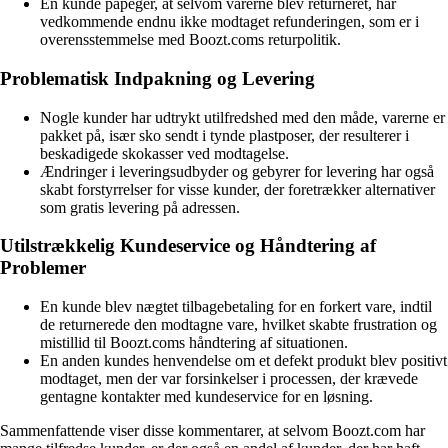
En kunde påpeger, at selvom varerne blev returneret, har
vedkommende endnu ikke modtaget refunderingen, som er i
overensstemmelse med Boozt.coms returpolitik.
Problematisk Indpakning og Levering
Nogle kunder har udtrykt utilfredshed med den måde, varerne er
pakket på, især sko sendt i tynde plastposer, der resulterer i
beskadigede skokasser ved modtagelse.
Ændringer i leveringsudbyder og gebyrer for levering har også
skabt forstyrrelser for visse kunder, der foretrækker alternativer
som gratis levering på adressen.
Utilstrækkelig Kundeservice og Håndtering af
Problemer
En kunde blev nægtet tilbagebetaling for en forkert vare, indtil
de returnerede den modtagne vare, hvilket skabte frustration og
mistillid til Boozt.coms håndtering af situationen.
En anden kundes henvendelse om et defekt produkt blev positivt
modtaget, men der var forsinkelser i processen, der krævede
gentagne kontakter med kundeservice for en løsning.
Sammenfattende viser disse kommentarer, at selvom Boozt.com har