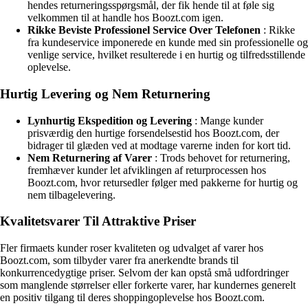
hendes returneringsspørgsmål, der fik hende til at føle sig
velkommen til at handle hos Boozt.com igen.
Rikke Beviste Professionel Service Over Telefonen
: Rikke
fra kundeservice imponerede en kunde med sin professionelle og
venlige service, hvilket resulterede i en hurtig og tilfredsstillende
oplevelse.
Hurtig Levering og Nem Returnering
Lynhurtig Ekspedition og Levering
: Mange kunder
prisværdig den hurtige forsendelsestid hos Boozt.com, der
bidrager til glæden ved at modtage varerne inden for kort tid.
Nem Returnering af Varer
: Trods behovet for returnering,
fremhæver kunder let afviklingen af returprocessen hos
Boozt.com, hvor retursedler følger med pakkerne for hurtig og
nem tilbagelevering.
Kvalitetsvarer Til Attraktive Priser
Fler firmaets kunder roser kvaliteten og udvalget af varer hos
Boozt.com, som tilbyder varer fra anerkendte brands til
konkurrencedygtige priser. Selvom der kan opstå små udfordringer
som manglende størrelser eller forkerte varer, har kundernes generelt
en positiv tilgang til deres shoppingoplevelse hos Boozt.com.