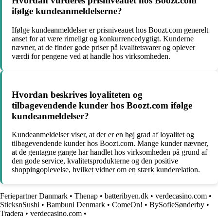
Hvordan vurderes prisniveauet hos Boozt.com
ifølge kundeanmeldelserne?
Ifølge kundeanmeldelser er prisniveauet hos Boozt.com generelt
anset for at være rimeligt og konkurrencedygtigt. Kunderne
nævner, at de finder gode priser på kvalitetsvarer og oplever
værdi for pengene ved at handle hos virksomheden.
Hvordan beskrives loyaliteten og
tilbagevendende kunder hos Boozt.com ifølge
kundeanmeldelser?
Kundeanmeldelser viser, at der er en høj grad af loyalitet og
tilbagevendende kunder hos Boozt.com. Mange kunder nævner,
at de gentagne gange har handlet hos virksomheden på grund af
den gode service, kvalitetsprodukterne og den positive
shoppingoplevelse, hvilket vidner om en stærk kunderelation.
Feriepartner Danmark
•
Thenap
•
batteribyen.dk
•
verdecasino.com
•
SticksnSushi
•
Bambuni Denmark
•
ComeOn!
•
BySofieSønderby
•
Tradera
•
verdecasino.com
•