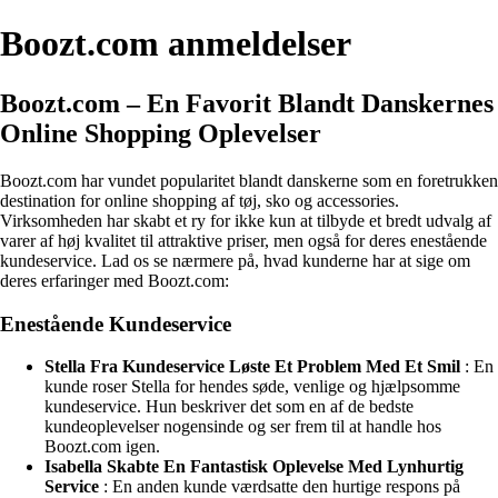
Boozt.com anmeldelser
Boozt.com – En Favorit Blandt Danskernes
Online Shopping Oplevelser
Boozt.com har vundet popularitet blandt danskerne som en foretrukken
destination for online shopping af tøj, sko og accessories.
Virksomheden har skabt et ry for ikke kun at tilbyde et bredt udvalg af
varer af høj kvalitet til attraktive priser, men også for deres enestående
kundeservice. Lad os se nærmere på, hvad kunderne har at sige om
deres erfaringer med Boozt.com:
Enestående Kundeservice
Stella Fra Kundeservice Løste Et Problem Med Et Smil
: En
kunde roser Stella for hendes søde, venlige og hjælpsomme
kundeservice. Hun beskriver det som en af de bedste
kundeoplevelser nogensinde og ser frem til at handle hos
Boozt.com igen.
Isabella Skabte En Fantastisk Oplevelse Med Lynhurtig
Service
: En anden kunde værdsatte den hurtige respons på