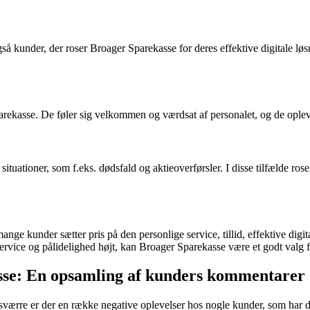
 kunder, der roser Broager Sparekasse for deres effektive digitale løsn
ekasse. De føler sig velkommen og værdsat af personalet, og de ople
tuationer, som f.eks. dødsfald og aktieoverførsler. I disse tilfælde ros
nge kunder sætter pris på den personlige service, tillid, effektive dig
ervice og pålidelighed højt, kan Broager Sparekasse være et godt valg f
sse: En opsamling af kunders kommentarer
ærre er der en række negative oplevelser hos nogle kunder, som har de