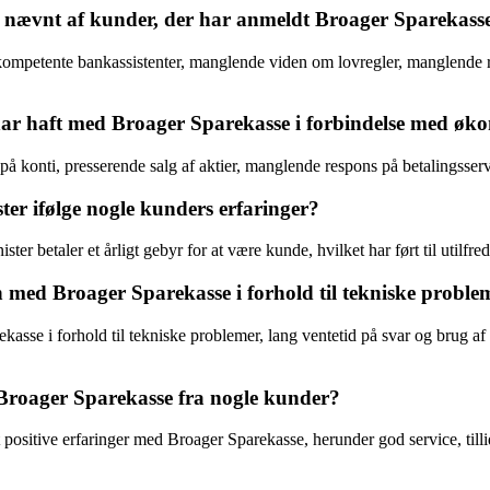
vet nævnt af kunder, der har anmeldt Broager Sparekass
 inkompetente bankassistenter, manglende viden om lovregler, mangle
 har haft med Broager Sparekasse i forbindelse med øk
på konti, presserende salg af aktier, manglende respons på betalingsse
er ifølge nogle kunders erfaringer?
er betaler et årligt gebyr for at være kunde, hvilket har ført til utilfre
ed Broager Sparekasse i forhold til tekniske proble
se i forhold til tekniske problemer, lang ventetid på svar og brug af onl
f Broager Sparekasse fra nogle kunder?
 positive erfaringer med Broager Sparekasse, herunder god service, til