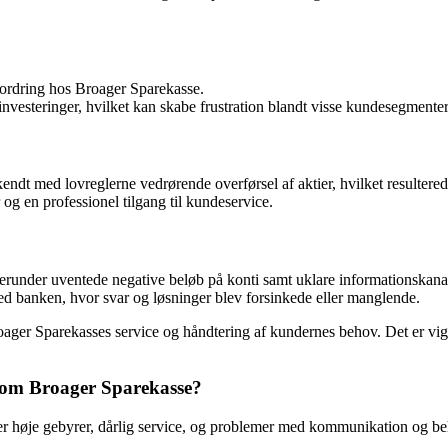
fordring hos Broager Sparekasse.
investeringer, hvilket kan skabe frustration blandt visse kundesegmenter
endt med lovreglerne vedrørende overførsel af aktier, hvilket resultere
 en professionel tilgang til kundeservice.
under uventede negative beløb på konti samt uklare informationskanal
 banken, hvor svar og løsninger blev forsinkede eller manglende.
ager Sparekasses service og håndtering af kundernes behov. Det er vigtig
r om Broager Sparekasse?
er høje gebyrer, dårlig service, og problemer med kommunikation og b