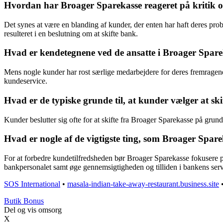
Hvordan har Broager Sparekasse reageret på kritik og
Det synes at være en blanding af kunder, der enten har haft deres probl
resulteret i en beslutning om at skifte bank.
Hvad er kendetegnene ved de ansatte i Broager Sparek
Mens nogle kunder har rost særlige medarbejdere for deres fremragende
kundeservice.
Hvad er de typiske grunde til, at kunder vælger at sk
Kunder beslutter sig ofte for at skifte fra Broager Sparekasse på gru
Hvad er nogle af de vigtigste ting, som Broager Spar
For at forbedre kundetilfredsheden bør Broager Sparekasse fokusere
bankpersonalet samt øge gennemsigtigheden og tilliden i bankens serv
SOS International
•
masala-indian-take-away-restaurant.business.site
Butik Bonus
Del og vis omsorg
X