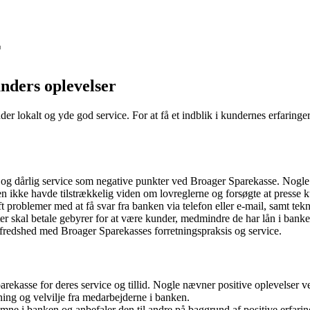
r
nders oplevelser
nder lokalt og yde god service. For at få et indblik i kundernes erfari
g dårlig service som negative punkter ved Broager Sparekasse. Nogle fø
 ikke havde tilstrækkelig viden om lovreglerne og forsøgte at presse ku
t problemer med at få svar fra banken via telefon eller e-mail, samt te
er skal betale gebyrer for at være kunder, medmindre de har lån i banke
lfredshed med Broager Sparekasses forretningspraksis og service.
rekasse for deres service og tillid. Nogle nævner positive oplevelser v
g og velvilje fra medarbejderne i banken.
ne i banken og anbefaler den til andre på baggrund af positive erfarin