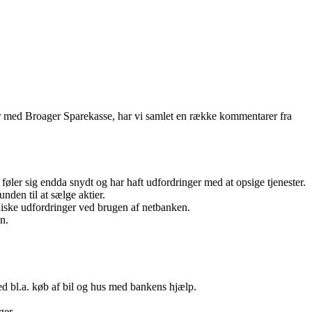
nger med Broager Sparekasse, har vi samlet en række kommentarer fra
ler sig endda snydt og har haft udfordringer med at opsige tjenester.
nden til at sælge aktier.
kniske udfordringer ved brugen af netbanken.
n.
ed bl.a. køb af bil og hus med bankens hjælp.
ger.