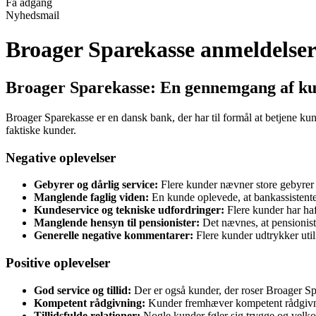
Få adgang
Nyhedsmail
Broager Sparekasse anmeldelse
Broager Sparekasse: En gennemgang af ku
Broager Sparekasse er en dansk bank, der har til formål at betjene ku
faktiske kunder.
Negative oplevelser
Gebyrer og dårlig service:
Flere kunder nævner store gebyrer o
Manglende faglig viden:
En kunde oplevede, at bankassistenten
Kundeservice og tekniske udfordringer:
Flere kunder har haf
Manglende hensyn til pensionister:
Det nævnes, at pensionist
Generelle negative kommentarer:
Flere kunder udtrykker uti
Positive oplevelser
God service og tillid:
Der er også kunder, der roser Broager Spa
Kompetent rådgivning:
Kunder fremhæver kompetent rådgivnin
Tillidsfulde relationer:
Nogle kunder føler sig trygge og velkom