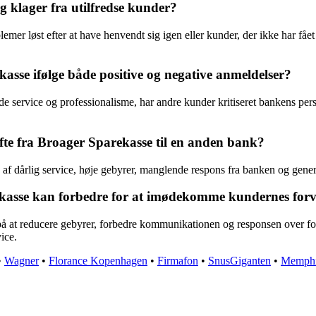
 klager fra utilfredse kunder?
emer løst efter at have henvendt sig igen eller kunder, der ikke har fået
asse ifølge både positive og negative anmeldelser?
 service og professionalisme, har andre kunder kritiseret bankens pers
ifte fra Broager Sparekasse til en anden bank?
nd af dårlig service, høje gebyrer, manglende respons fra banken og ge
ekasse kan forbedre for at imødekomme kundernes forve
 på at reducere gebyrer, forbedre kommunikationen og responsen over 
ice.
•
Wagner
•
Florance Kopenhagen
•
Firmafon
•
SnusGiganten
•
Memphi