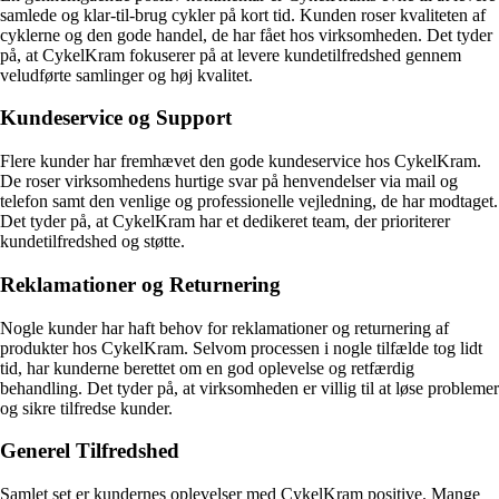
samlede og klar-til-brug cykler på kort tid. Kunden roser kvaliteten af
cyklerne og den gode handel, de har fået hos virksomheden. Det tyder
på, at CykelKram fokuserer på at levere kundetilfredshed gennem
veludførte samlinger og høj kvalitet.
Kundeservice og Support
Flere kunder har fremhævet den gode kundeservice hos CykelKram.
De roser virksomhedens hurtige svar på henvendelser via mail og
telefon samt den venlige og professionelle vejledning, de har modtaget.
Det tyder på, at CykelKram har et dedikeret team, der prioriterer
kundetilfredshed og støtte.
Reklamationer og Returnering
Nogle kunder har haft behov for reklamationer og returnering af
produkter hos CykelKram. Selvom processen i nogle tilfælde tog lidt
tid, har kunderne berettet om en god oplevelse og retfærdig
behandling. Det tyder på, at virksomheden er villig til at løse problemer
og sikre tilfredse kunder.
Generel Tilfredshed
Samlet set er kundernes oplevelser med CykelKram positive. Mange