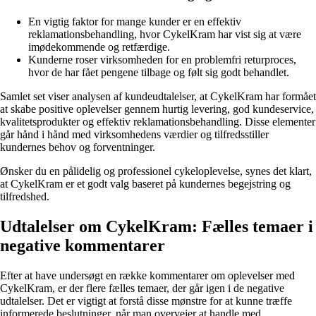
En vigtig faktor for mange kunder er en effektiv
reklamationsbehandling, hvor CykelKram har vist sig at være
imødekommende og retfærdige.
Kunderne roser virksomheden for en problemfri returproces,
hvor de har fået pengene tilbage og følt sig godt behandlet.
Samlet set viser analysen af kundeudtalelser, at CykelKram har formået
at skabe positive oplevelser gennem hurtig levering, god kundeservice,
kvalitetsprodukter og effektiv reklamationsbehandling. Disse elementer
går hånd i hånd med virksomhedens værdier og tilfredsstiller
kundernes behov og forventninger.
Ønsker du en pålidelig og professionel cykeloplevelse, synes det klart,
at CykelKram er et godt valg baseret på kundernes begejstring og
tilfredshed.
Udtalelser om CykelKram: Fælles temaer i
negative kommentarer
Efter at have undersøgt en række kommentarer om oplevelser med
CykelKram, er der flere fælles temaer, der går igen i de negative
udtalelser. Det er vigtigt at forstå disse mønstre for at kunne træffe
informerede beslutninger, når man overvejer at handle med