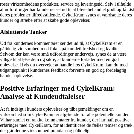
roser virksomhedens produkter, service og leveringstid. Selv i tilfælde
af udfordringer har kunderne set ud til at blive behandlet godt og få løst
deres problemer tilfredsstillende. CykelKram synes at værdsætte deres
kunder og stræbe efter at skabe gode oplevelser.
Afsluttende Tanker
Ud fra kundernes kommentarer ser det ud til, at CykelKram er en
pålidelig virksomhed med fokus på kundetilfredshed og kvalitet.
Selvom der kan være små udfordringer undervejs, synes de at være
villige til at løse dem og sikre, at kunderne forlader med en god
oplevelse. Hvis du overvejer at handle hos CykelKram, kan du med
udgangspunkt i kundernes feedback forvente en god og fordelagtig
handelsoplevelse.
Positive Erfaringer med CykelKram:
Analyse af Kundeudtalelser
At få indsigt i kunders oplevelser og tilbagemeldinger om en
virksomhed som CykelKram er afgørende for alle potentielle kunder.
Vi har samlet en række kommentarer fra kunder, der har haft positive
erfaringer med CykelKram, for at identificere de fælles temaer og træk,
der gør denne virksomhed populær og pålidelig.