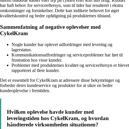
såsom bukkede kabler eller fejl på cyklen efter kort tids brug. Kunder
har haft behov for serviceeftersyn, som til tider har resulteret i ekstra
omkostninger og forsinkelser. Dette kan indikere behovet for øget
kvalitetskontrol og bedre opfølgning på produkternes tilstand.
Sammenfatning af negative oplevelser med
CykelKram
Nogle kunder har oplevet udfordringer med levering og
lagerstatus.
Kommunikationsudfordringer og serviceproblemer har ført til
frustration hos visse kunder.
Problemer med produkternes kvalitet og serviceeftersyn er blevet
rapporteret af flere kunder.
Det er essentielt for CykelKram at adressere disse bekymringer og
forbedre deres kundeservice og produkter for at sikre en bedre
kundeoplevelse i fremtiden.
Hvilken oplevelse havde kunder med
leveringstiden hos CykelKram, og hvordan
håndterede virksomheden situationen?