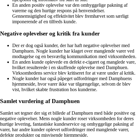
En anden positiv oplevelse var den omhyggelige pakning af
varerne og den hurtige respons på henvendelser.
Gennemsigtighed og effektivitet blev fremhævet som særligt
imponerende af en tilfreds kunde.
Negative oplevelser og kritik fra kunder
Der er dog også kunder, der har haft negative oplevelser med
Damphuen. Nogle kunder har klaget over manglende varer ved
modtagelse og en besværlig kommunikation med virksomheden.
En anden kunde oplevede en defekt e-cigaret og manglede vare,
hvilket resulterede i en skuffende oplevelse med Damphuen.
Virksomhedens service blev kritiseret for at være under al kritik.
Nogle kunder har også påpeget udfordringer med Damphuens
hjemmeside, hvor varer ikke var tilgængelige, selvom de blev
vist, hvilket skabte frustration hos kunderne.
Samlet vurdering af Damphuen
Samlet set tegner der sig et billede af Damphuen med både positive og
negative oplevelser. Mens nogle kunder roser virksomheden for deres
hurtige levering, fantastiske kundeservice og omhyggelige pakning af
varer, har andre kunder oplevet udfordringer med manglende varer,
defekte produkter og misvisende hjemmeside.