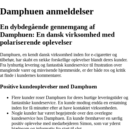
Damphuen anmeldelser
En dybdegående gennemgang af
Damphuen: En dansk virksomhed med
polariserende oplevelser
Damphuen, en kendt dansk virksomhed inden for e-cigaretter og
tilbehør, har skabt en række forskellige oplevelser blandt deres kunder.
Fra lynhurtig levering og fantastisk kundeservice til frustration over
manglende varer og misvisende hjemmeside, er der både ros og kritik
at finde i kundernes kommentarer.
Positive kundeoplevelser med Damphuen
Flere kunder roser Damphuen for deres hurtige leveringstider og
fantastiske kundeservice. En kunde modtog endda en erstatning
inden for få minutter efter at have kontaktet virksomheden.
Nogle kunder har været begejstrede over den overlegne
kundeservice hos Damphuen. En kunde fremhæver en særlig
positiv oplevelse med medarbejderen Simon, som var yderst
hjælpsom og informativ fra start til slut.