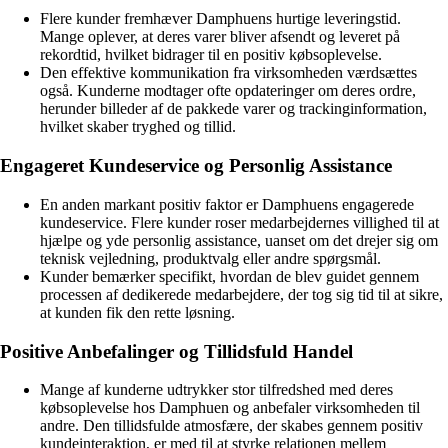
Flere kunder fremhæver Damphuens hurtige leveringstid.
Mange oplever, at deres varer bliver afsendt og leveret på
rekordtid, hvilket bidrager til en positiv købsoplevelse.
Den effektive kommunikation fra virksomheden værdsættes
også. Kunderne modtager ofte opdateringer om deres ordre,
herunder billeder af de pakkede varer og trackinginformation,
hvilket skaber tryghed og tillid.
Engageret Kundeservice og Personlig Assistance
En anden markant positiv faktor er Damphuens engagerede
kundeservice. Flere kunder roser medarbejdernes villighed til at
hjælpe og yde personlig assistance, uanset om det drejer sig om
teknisk vejledning, produktvalg eller andre spørgsmål.
Kunder bemærker specifikt, hvordan de blev guidet gennem
processen af dedikerede medarbejdere, der tog sig tid til at sikre,
at kunden fik den rette løsning.
Positive Anbefalinger og Tillidsfuld Handel
Mange af kunderne udtrykker stor tilfredshed med deres
købsoplevelse hos Damphuen og anbefaler virksomheden til
andre. Den tillidsfulde atmosfære, der skabes gennem positiv
kundeinteraktion, er med til at styrke relationen mellem