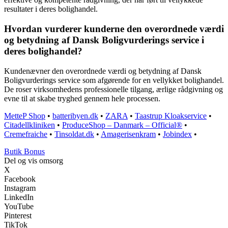
resultater i deres bolighandel.
Hvordan vurderer kunderne den overordnede værdi
og betydning af Dansk Boligvurderings service i
deres bolighandel?
Kundenævner den overordnede værdi og betydning af Dansk
Boligvurderings service som afgørende for en vellykket bolighandel.
De roser virksomhedens professionelle tilgang, ærlige rådgivning og
evne til at skabe tryghed gennem hele processen.
MetteP Shop
•
batteribyen.dk
•
ZARA
•
Taastrup Kloakservice
•
Citadellkliniken
•
ProduceShop – Danmark – Official®
•
Cremefraiche
•
Tinsoldat.dk
•
Amagerisenkram
•
Jobindex
•
Butik Bonus
Del og vis omsorg
X
Facebook
Instagram
LinkedIn
YouTube
Pinterest
TikTok