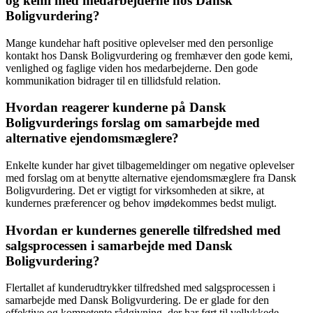
og kemi med medarbejderne hos Dansk
Boligvurdering?
Mange kundehar haft positive oplevelser med den personlige
kontakt hos Dansk Boligvurdering og fremhæver den gode kemi,
venlighed og faglige viden hos medarbejderne. Den gode
kommunikation bidrager til en tillidsfuld relation.
Hvordan reagerer kunderne på Dansk
Boligvurderings forslag om samarbejde med
alternative ejendomsmæglere?
Enkelte kunder har givet tilbagemeldinger om negative oplevelser
med forslag om at benytte alternative ejendomsmæglere fra Dansk
Boligvurdering. Det er vigtigt for virksomheden at sikre, at
kundernes præferencer og behov imødekommes bedst muligt.
Hvordan er kundernes generelle tilfredshed med
salgsprocessen i samarbejde med Dansk
Boligvurdering?
Flertallet af kunderudtrykker tilfredshed med salgsprocessen i
samarbejde med Dansk Boligvurdering. De er glade for den
effektive og kompetente rådgivning, der har ført til vellykkede