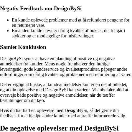
Negativ Feedback om DesignBySi
En kunde oplevede problemer med at få refunderet pengene for
en returneret vare.
En anden kunde nævner dårlig kvalitet af bukser, der let går i
stykker og er modtagelige for misfarvninger.
Samlet Konklusion
DesignBySi synes at have en blanding af positive og negative
anmeldelser fra kunder. Mens nogle fremhæver den hurtige
leveringstid, gode kundeservice og kvalitetsprodukter, påpeger andre
udfordringer som dårlig kvalitet og problemer med returnering af varer.
Det er vigtigt at huske, at kundeanmeldelser kun er en del af billedet,
og at din oplevelse med DesignBySi kan variere. Vi anbefaler altid at
overveje både positive og negative anmeldelser, når du træffer
beslutninger om dit køb.
Hvis du har haft en oplevelse med DesignBySi, så del gerne din
feedback for at hjælpe andre kunder med at træffe informerede valg.
De negative oplevelser med DesignBySi