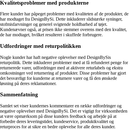
Kvalitetsproblemer med produkterne
Flere kunder har påpeget problemer med kvaliteten af de produkter, de
har modtaget fra DesignBySi. Dette inkluderer slidstærke syninger,
stofmisfarvninger og generel svigtende holdbarhed af tøjet.
Kundenævner også, at prisen ikke stemmer overens med den kvalitet,
de har modtaget, hvilket resulterer i skuffede forbrugere.
Udfordringer med returpolitikken
Nogle kunder har haft negative oplevelser med DesignBySis
returpolitik. Dette inkluderer problemer med at få refunderet penge for
returnerede varer, udfordringer med at aktivere returlabels og ekstra
omkostninger ved returnering af produkter. Disse problemer har gjort
det besværligt for kunderne at returnere varer og få den ønskede
løsning på deres reklamationer.
Sammenfatning
Samlet set viser kundernes kommentarer en række udfordringer og
negative oplevelser med DesignBySi. Det er vigtigt for virksomheden
at være opmærksom på disse kunders feedback og arbejde på at
forbedre deres leveringstider, kundeservice, produktkvalitet og
returproces for at sikre en bedre oplevelse for alle deres kunder.