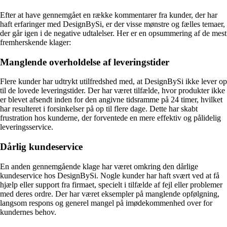
Efter at have gennemgået en række kommentarer fra kunder, der har
haft erfaringer med DesignBySi, er der visse mønstre og fælles temaer,
der går igen i de negative udtalelser. Her er en opsummering af de mest
fremherskende klager:
Manglende overholdelse af leveringstider
Flere kunder har udtrykt utilfredshed med, at DesignBySi ikke lever op
til de lovede leveringstider. Der har været tilfælde, hvor produkter ikke
er blevet afsendt inden for den angivne tidsramme på 24 timer, hvilket
har resulteret i forsinkelser på op til flere dage. Dette har skabt
frustration hos kunderne, der forventede en mere effektiv og pålidelig
leveringsservice.
Dårlig kundeservice
En anden gennemgående klage har været omkring den dårlige
kundeservice hos DesignBySi. Nogle kunder har haft svært ved at få
hjælp eller support fra firmaet, specielt i tilfælde af fejl eller problemer
med deres ordre. Der har været eksempler på manglende opfølgning,
langsom respons og generel mangel på imødekommenhed over for
kundernes behov.