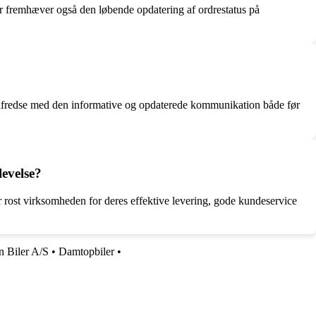
er fremhæver også den løbende opdatering af ordrestatus på
ilfredse med den informative og opdaterede kommunikation både før
evelse?
ost virksomheden for deres effektive levering, gode kundeservice
n Biler A/S
•
Damtopbiler
•