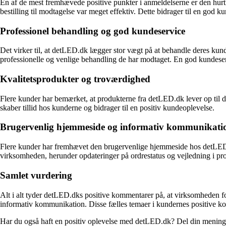
En af de mest fremhævede positive punkter i anmeldelserne er den hurti
bestilling til modtagelse var meget effektiv. Dette bidrager til en god 
Professionel behandling og god kundeservice
Det virker til, at detLED.dk lægger stor vægt på at behandle deres kun
professionelle og venlige behandling de har modtaget. En god kundeservi
Kvalitetsprodukter og troværdighed
Flere kunder har bemærket, at produkterne fra detLED.dk lever op til de
skaber tillid hos kunderne og bidrager til en positiv kundeoplevelse.
Brugervenlig hjemmeside og informativ kommunikati
Flere kunder har fremhævet den brugervenlige hjemmeside hos detLED.d
virksomheden, herunder opdateringer på ordrestatus og vejledning i p
Samlet vurdering
Alt i alt tyder detLED.dks positive kommentarer på, at virksomheden f
informativ kommunikation. Disse fælles temaer i kundernes positive kom
Har du også haft en positiv oplevelse med detLED.dk? Del din mening