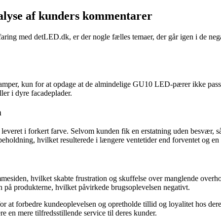
alyse af kunders kommentarer
ring med detLED.dk, er der nogle fælles temaer, der går igen i de nega
amper, kun for at opdage at de almindelige GU10 LED-pærer ikke passed
ler i dyre facadeplader.
n
everet i forkert farve. Selvom kunden fik en erstatning uden besvær, så
ldning, hvilket resulterede i længere ventetider end forventet og en 
esiden, hvilket skabte frustration og skuffelse over manglende overhol
 på produkterne, hvilket påvirkede brugsoplevelsen negativt.
 for at forbedre kundeoplevelsen og opretholde tillid og loyalitet hos d
 en mere tilfredsstillende service til deres kunder.