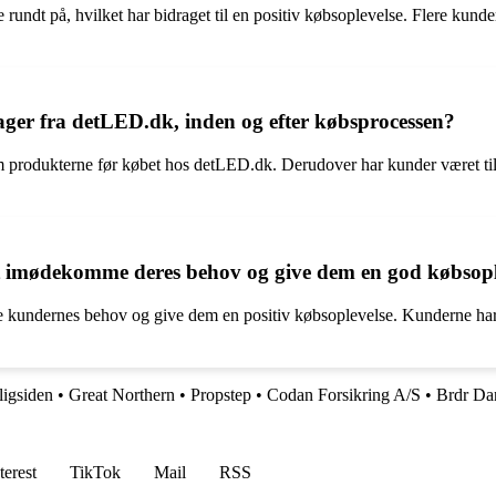
undt på, hvilket har bidraget til en positiv købsoplevelse. Flere kund
er fra detLED.dk, inden og efter købsprocessen?
 om produkterne før købet hos detLED.dk. Derudover har kunder været t
t imødekomme deres behov og give dem en god købsopl
kundernes behov og give dem en positiv købsoplevelse. Kunderne har r
ligsiden
•
Great Northern
•
Propstep
•
Codan Forsikring A/S
•
Brdr Da
terest
TikTok
Mail
RSS