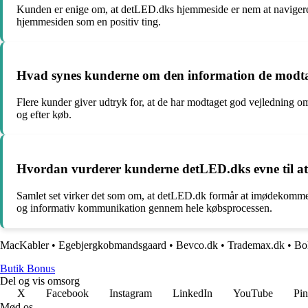
Kunden er enige om, at detLED.dks hjemmeside er nem at navigere r
hjemmesiden som en positiv ting.
Hvad synes kunderne om den information de modtag
Flere kunder giver udtryk for, at de har modtaget god vejledning
og efter køb.
Hvordan vurderer kunderne detLED.dks evne til a
Samlet set virker det som om, at detLED.dk formår at imødekomme 
og informativ kommunikation gennem hele købsprocessen.
MacKabler
•
Egebjergkobmandsgaard
•
Bevco.dk
•
Trademax.dk
•
Bo
Butik Bonus
Del og vis omsorg
X
Facebook
Instagram
LinkedIn
YouTube
Pin
Mød os