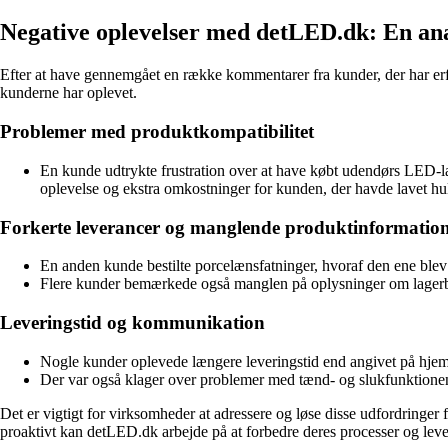
Negative oplevelser med detLED.dk: En an
Efter at have gennemgået en række kommentarer fra kunder, der har erfa
kunderne har oplevet.
Problemer med produktkompatibilitet
En kunde udtrykte frustration over at have købt udendørs LED-l
oplevelse og ekstra omkostninger for kunden, der havde lavet hul
Forkerte leverancer og manglende produktinformatio
En anden kunde bestilte porcelænsfatninger, hvoraf den ene blev l
Flere kunder bemærkede også manglen på oplysninger om lagerbeho
Leveringstid og kommunikation
Nogle kunder oplevede længere leveringstid end angivet på hjemm
Der var også klager over problemer med tænd- og slukfunktionen
Det er vigtigt for virksomheder at adressere og løse disse udfordringer
proaktivt kan detLED.dk arbejde på at forbedre deres processer og levere