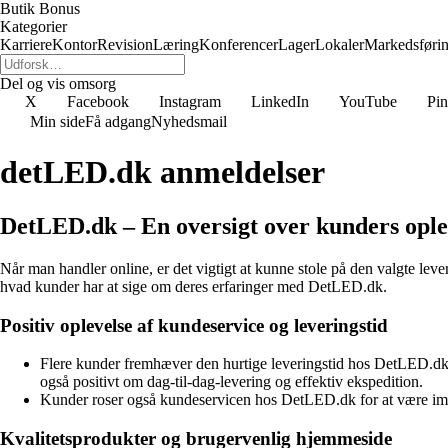
Butik Bonus
Kategorier
Karriere
Kontor
Revision
Læring
Konferencer
Lager
Lokaler
Markedsføri
Del og vis omsorg
X
Facebook
Instagram
LinkedIn
YouTube
Pin
Min side
Få adgang
Nyhedsmail
detLED.dk anmeldelser
DetLED.dk – En oversigt over kunders ople
Når man handler online, er det vigtigt at kunne stole på den valgte l
hvad kunder har at sige om deres erfaringer med DetLED.dk.
Positiv oplevelse af kundeservice og leveringstid
Flere kunder fremhæver den hurtige leveringstid hos DetLED.dk.
også positivt om dag-til-dag-levering og effektiv ekspedition.
Kunder roser også kundeservicen hos DetLED.dk for at være im
Kvalitetsprodukter og brugervenlig hjemmeside