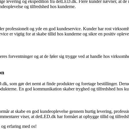
ge levering og ekspedition fra detLED.dk. Flere kunder nævner, at de mo
kundeoplevelse og tilfredshed hos kunderne.
der professionelt og yde en god kundeservice. Kunder har rost virksomh
ce er vigtig for at skabe tillid hos kunderne og sikre en positiv opleve
res forventninger og at de føler sig trygge ved at handle hos virksomhe
on
k, som gør det nemt at finde produkter og foretage bestillinger. Deru
rodukterne. En god kommunikation skaber tryghed og tilfredshed hos k
ormår at skabe en god kundeoplevelse gennem hurtig levering, professi
mentarer viser, at detLED.dk har formået at opbygge tillid og tilfreds
 og erfaring med os!