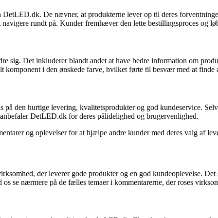
ra DetLED.dk. De nævner, at produkterne lever op til deres forventning
 navigere rundt på. Kunder fremhæver den lette bestillingsproces og lø
 sig. Det inkluderer blandt andet at have bedre information om produkt
 komponent i den ønskede farve, hvilket førte til besvær med at finde a
s på den hurtige levering, kvalitetsprodukter og god kundeservice. Selvo
anbefaler DetLED.dk for deres pålidelighed og brugervenlighed.
tarer og oplevelser for at hjælpe andre kunder med deres valg af lev
elig virksomhed, der leverer gode produkter og en god kundeoplevelse. 
d os se nærmere på de fælles temaer i kommentarerne, der roses virkso