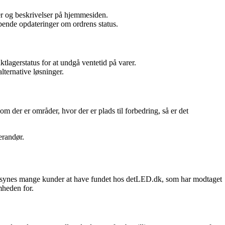
er og beskrivelser på hjemmesiden.
bende opdateringer om ordrens status.
lagerstatus for at undgå ventetid på varer.
lternative løsninger.
m der er områder, hvor der er plads til forbedring, så er det
erandør.
Det synes mange kunder at have fundet hos detLED.dk, som har modtaget
mheden for.