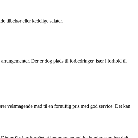
 tilbehør eller kedelige salater.
rangementer. Der er dog plads til forbedringer, især i forhold til
verer velsmagende mad til en fornuftig pris med god service. Det kan
n. DiningSix har formået at imponere en række kunder, som har delt