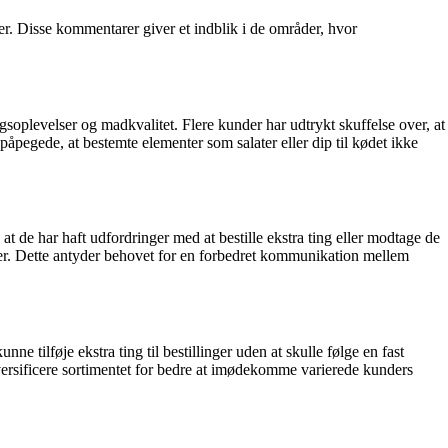
r. Disse kommentarer giver et indblik i de områder, hvor
plevelser og madkvalitet. Flere kunder har udtrykt skuffelse over, at
 påpegede, at bestemte elementer som salater eller dip til kødet ikke
t de har haft udfordringer med at bestille ekstra ting eller modtage de
boller. Dette antyder behovet for en forbedret kommunikation mellem
ilføje ekstra ting til bestillinger uden at skulle følge en fast
iversificere sortimentet for bedre at imødekomme varierede kunders