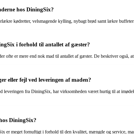
underne hos DiningSix?
lækre kødretter, velsmagende kylling, nybagt brød samt lækre buffeter 
Six i forhold til antallet af gæster?
er ofte er mere end nok mad til antallet af gæster. De beskriver også, at
r eller fejl ved leveringen af maden?
d leveringen fra DiningSix, har virksomheden været hurtig til at imødek
 hos DiningSix?
x er meget fornuftigt i forhold til den kvalitet, mængde og service, 