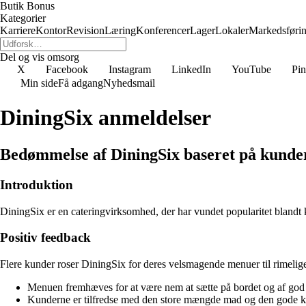
Butik Bonus
Kategorier
Karriere
Kontor
Revision
Læring
Konferencer
Lager
Lokaler
Markedsføri
Del og vis omsorg
X
Facebook
Instagram
LinkedIn
YouTube
Pin
Min side
Få adgang
Nyhedsmail
DiningSix anmeldelser
Bedømmelse af DiningSix baseret på kunder
Introduktion
DiningSix er en cateringvirksomhed, der har vundet popularitet bland
Positiv feedback
Flere kunder roser DiningSix for deres velsmagende menuer til rimelig
Menuen fremhæves for at være nem at sætte på bordet og af god 
Kunderne er tilfredse med den store mængde mad og den gode k