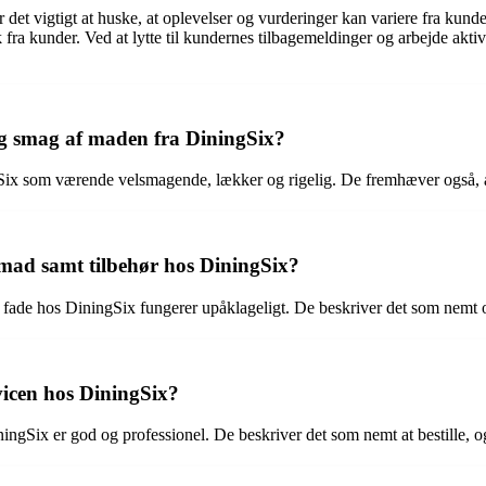
 det vigtigt at huske, at oplevelser og vurderinger kan variere fra kund
ck fra kunder. Ved at lytte til kundernes tilbagemeldinger og arbejde ak
og smag af maden fra DiningSix?
x som værende velsmagende, lækker og rigelig. De fremhæver også, at ret
 mad samt tilbehør hos DiningSix?
fade hos DiningSix fungerer upåklageligt. De beskriver det som nemt o
icen hos DiningSix?
ix er god og professionel. De beskriver det som nemt at bestille, og a