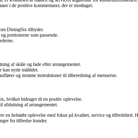
aer i de positive kommentarer, der er modtaget.
om DiningSix tilbyder.
e og portionerne som passende.
hederne.
ning af skåle og fade efter arrangementet.
er kan nyde måltidet.
ffører og nemme instruktioner til tilberedning af menuerne.
 hvilket bidrager til en positiv oplevelse.
il afslutning af arrangementet.
e en helstøbt oplevelse med fokus på kvalitet, service og tilfredshed. H
ger fra tilfredse kunder.