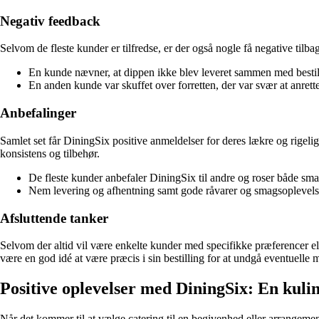
Negativ feedback
Selvom de fleste kunder er tilfredse, er der også nogle få negative til
En kunde nævner, at dippen ikke blev leveret sammen med bestil
En anden kunde var skuffet over forretten, der var svær at anrett
Anbefalinger
Samlet set får DiningSix positive anmeldelser for deres lækre og rigeli
konsistens og tilbehør.
De fleste kunder anbefaler DiningSix til andre og roser både sm
Nem levering og afhentning samt gode råvarer og smagsoplevelse
Afsluttende tanker
Selvom der altid vil være enkelte kunder med specifikke præferencer ell
være en god idé at være præcis i sin bestilling for at undgå eventuelle 
Positive oplevelser med DiningSix: En kulin
Når det kommer til at vælge catering til en begivenhed eller arrangeme