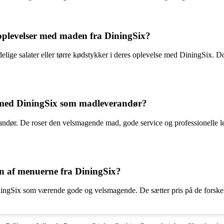
 oplevelser med maden fra DiningSix?
ige salater eller tørre kødstykker i deres oplevelse med DiningSix. Dog
e med DiningSix som madleverandør?
ndør. De roser den velsmagende mad, gode service og professionelle 
n af menuerne fra DiningSix?
Six som værende gode og velsmagende. De sætter pris på de forskellige 