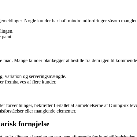
bagemeldinger. Nogle kunder har haft mindre udfordringer såsom manglende
lingen.
e pænt.
ge mad. Mange kunder planlægger at bestille fra dem igen til kommende ar
ag, variation og serveringsmængde.
r fremhæves af flere kunder.
er forventninger, bekræfter flertallet af anmeldelserne at DiningSix le
misforståelser eller manglende elementer.
arisk fornøjelse
nt, er kvaliteten af maden og servicen afgørende for kundetilfredshede