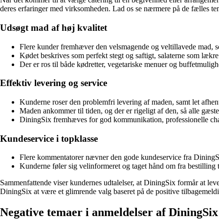
deres erfaringer med virksomheden. Lad os se nærmere på de fælles tem
Udsøgt mad af høj kvalitet
Flere kunder fremhæver den velsmagende og veltillavede mad, s
Kødet beskrives som perfekt stegt og saftigt, salaterne som lækr
Der er ros til både kødretter, vegetariske menuer og buffetmulig
Effektiv levering og service
Kunderne roser den problemfri levering af maden, samt let afhent
Maden ankommer til tiden, og der er rigeligt af den, så alle gæst
DiningSix fremhæves for god kommunikation, professionelle chau
Kundeservice i topklasse
Flere kommentatorer nævner den gode kundeservice fra DiningSix,
Kunderne føler sig velinformeret og taget hånd om fra bestilling t
Sammenfattende viser kundernes udtalelser, at DiningSix formår at lever
DiningSix at være et glimrende valg baseret på de positive tilbagemeldin
Negative temaer i anmeldelser af DiningSix