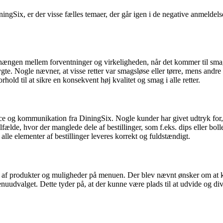
ix, er der visse fælles temaer, der går igen i de negative anmeldelse
ngen mellem forventninger og virkeligheden, når det kommer til smagso
ygte. Nogle nævner, at visse retter var smagsløse eller tørre, mens andre
orhold til at sikre en konsekvent høj kvalitet og smag i alle retter.
ce og kommunikation fra DiningSix. Nogle kunder har givet udtryk for, a
 tilfælde, hvor der manglede dele af bestillinger, som f.eks. dips eller 
e elementer af bestillinger leveres korrekt og fuldstændigt.
produkter og muligheder på menuen. Der blev nævnt ønsker om at kunne t
menuudvalget. Dette tyder på, at der kunne være plads til at udvide og d