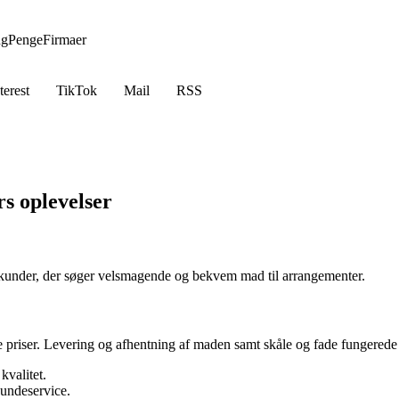
ng
Penge
Firmaer
terest
TikTok
Mail
RSS
s oplevelser
t kunder, der søger velsmagende og bekvem mad til arrangementer.
e priser. Levering og afhentning af maden samt skåle og fade fungerede
kvalitet.
undeservice.