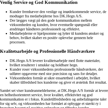
Venlig Service og God Kommunikation
Kunder fremhæver den venlige og imødekommende service, de
modtager fra medarbejderne hos DK.Hegn A/S.
Der lægges vægt på den gode kommunikation mellem
virksomheden og kunden, hvor eventuelle spørgsmål eller
ændringer håndteres professionelt og effektivt.
Medarbejderne er hjælpsomme og lytter til kundens ønsker og
behov, hvilket skaber en positiv oplevelse gennem hele
processen.
Kvalitetsarbejde og Professionelle Håndværkere
DK.Hegn A/S leverer kvalitetsarbejde med flotte materialer,
hvilket resulterer i smukke og holdbare hegn.
Kunder roser virksomhedens professionelle håndværkere, der
udfører opgaverne med stor præcision og sans for detaljer.
Virksomheden formår at sikre ensartethed i arbejdet, hvilket
skaber tilfredshed hos kunderne og giver et æstetisk flot resultat.
Samlet set viser kundeanmeldelserne, at DK.Hegn A/S formår at levere
en helhedsorienteret service, hvor kvalitet, effektivitet og god
kommunikation er i fokus. Kundetilfredsheden og anbefalingerne taler
for sig selv, og virksomheden har formået at opbygge et stærkt ry i
branchen baseret på positive oplevelser og tilfredse kunder.