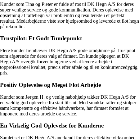
Kunder som Tina og Pieter er fulde af ros til DK Hegn A/S for deres
super venlige service og gode kommunikation. Deres oplevelse med
opsætning af raftehegn var problemfri og resulterede i et perfekt
resultat. Medarbejderne viste stor hjælpsomhed og leverede et flot hegn
på rekordtid.
Trustpilot: Et Godt Tumlepunkt
Flere kunder fremhæver DK Hegn A/S gode omdømme på Trustpilot
som afgørende for deres valg af firmaet. En kunde påpeger, at DK
Hegn A/S overgik forventningerne ved at levere arbejde i
topprofessionel kvalitet, præcis efter aftale og til en konkurrencedygtig
pris.
Positiv Oplevelse og Meget Flot Arbejde
Kunder som Jørgen H. og venlig nabohjælp takker DK Hegn A/S for
en vældig god oplevelse fra start til slut. Med smukke rafter og stolper
samt kompetente og effektive håndværkere, har firmaet formået at
imponere med deres arbejde og service.
En Virkelig God Oplevelse for Kunderne
Samlet set er DK Hegn A/S anerkendt for deres effektive virksomhed,