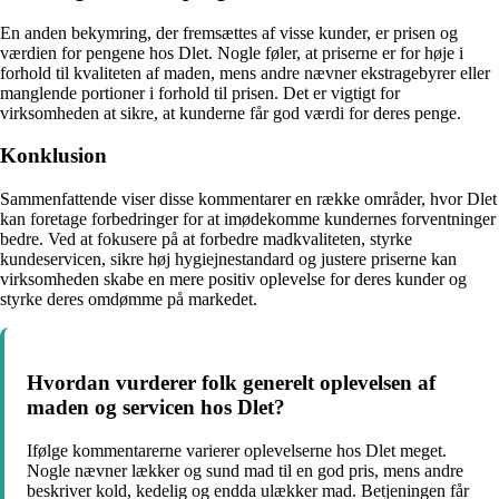
En anden bekymring, der fremsættes af visse kunder, er prisen og
værdien for pengene hos Dlet. Nogle føler, at priserne er for høje i
forhold til kvaliteten af maden, mens andre nævner ekstragebyrer eller
manglende portioner i forhold til prisen. Det er vigtigt for
virksomheden at sikre, at kunderne får god værdi for deres penge.
Konklusion
Sammenfattende viser disse kommentarer en række områder, hvor Dlet
kan foretage forbedringer for at imødekomme kundernes forventninger
bedre. Ved at fokusere på at forbedre madkvaliteten, styrke
kundeservicen, sikre høj hygiejnestandard og justere priserne kan
virksomheden skabe en mere positiv oplevelse for deres kunder og
styrke deres omdømme på markedet.
Hvordan vurderer folk generelt oplevelsen af
maden og servicen hos Dlet?
Ifølge kommentarerne varierer oplevelserne hos Dlet meget.
Nogle nævner lækker og sund mad til en god pris, mens andre
beskriver kold, kedelig og endda ulækker mad. Betjeningen får