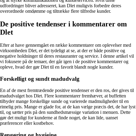
og at styrke kommunikationen og kundeservicen. Hvis disse
udfordringer bliver adresseret, kan Dlet muligvis forbedre deres
overordnede omdømme og tiltrække flere tilfredse kunder.
De positive tendenser i kommentarer om
Dlet
Efter at have gennemgået en række kommentarer om oplevelser med
virksomheden Dlet, er det tydeligt at se, at der er både positive og
negative holdninger til deres restauranter og service. I denne artikel vil
vi fokusere på de temaer, der går igen i de positive kommentarer og
opleve, hvad der gør Dlet til en favorit blandt nogle kunder.
Forskelligt og sundt madudvalg
En af de mest fremtrædende positive tendenser er den ros, der gives til
madudvalget hos Dlet. Flere kommentarer fremhæver, at buffetten
tilbyder mange forskellige sunde og varierede madmuligheder til en
rimelig pris. Mange er glade for, at de kan vælge præcis det, de har lyst
til, og sætter pris på den sundhedsmæssige variation i menuen. Dette
gør det muligt for kunderne at finde noget, de kan lide, uanset
præferencer eller kostbehov.
Rengøring og hygiejne