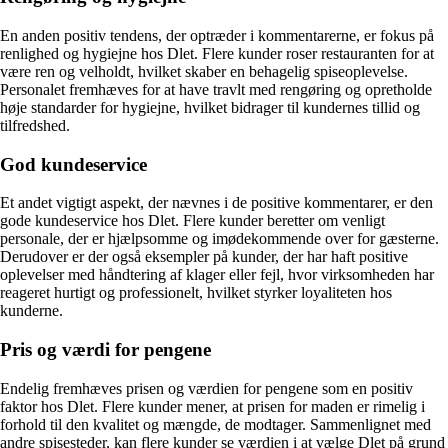
En anden positiv tendens, der optræder i kommentarerne, er fokus på
renlighed og hygiejne hos Dlet. Flere kunder roser restauranten for at
være ren og velholdt, hvilket skaber en behagelig spiseoplevelse.
Personalet fremhæves for at have travlt med rengøring og opretholde
høje standarder for hygiejne, hvilket bidrager til kundernes tillid og
tilfredshed.
God kundeservice
Et andet vigtigt aspekt, der nævnes i de positive kommentarer, er den
gode kundeservice hos Dlet. Flere kunder beretter om venligt
personale, der er hjælpsomme og imødekommende over for gæsterne.
Derudover er der også eksempler på kunder, der har haft positive
oplevelser med håndtering af klager eller fejl, hvor virksomheden har
reageret hurtigt og professionelt, hvilket styrker loyaliteten hos
kunderne.
Pris og værdi for pengene
Endelig fremhæves prisen og værdien for pengene som en positiv
faktor hos Dlet. Flere kunder mener, at prisen for maden er rimelig i
forhold til den kvalitet og mængde, de modtager. Sammenlignet med
andre spisesteder, kan flere kunder se værdien i at vælge Dlet på grund