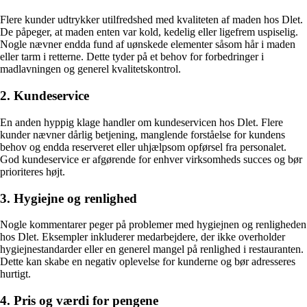
Flere kunder udtrykker utilfredshed med kvaliteten af maden hos Dlet.
De påpeger, at maden enten var kold, kedelig eller ligefrem uspiselig.
Nogle nævner endda fund af uønskede elementer såsom hår i maden
eller tarm i retterne. Dette tyder på et behov for forbedringer i
madlavningen og generel kvalitetskontrol.
2. Kundeservice
En anden hyppig klage handler om kundeservicen hos Dlet. Flere
kunder nævner dårlig betjening, manglende forståelse for kundens
behov og endda reserveret eller uhjælpsom opførsel fra personalet.
God kundeservice er afgørende for enhver virksomheds succes og bør
prioriteres højt.
3. Hygiejne og renlighed
Nogle kommentarer peger på problemer med hygiejnen og renligheden
hos Dlet. Eksempler inkluderer medarbejdere, der ikke overholder
hygiejnestandarder eller en generel mangel på renlighed i restauranten.
Dette kan skabe en negativ oplevelse for kunderne og bør adresseres
hurtigt.
4. Pris og værdi for pengene