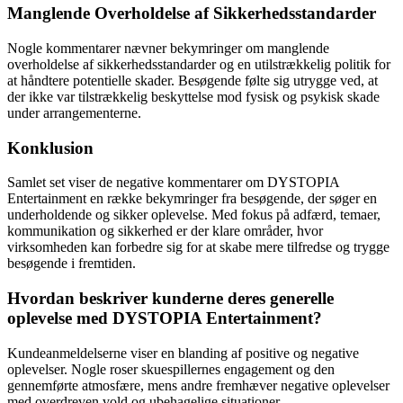
Manglende Overholdelse af Sikkerhedsstandarder
Nogle kommentarer nævner bekymringer om manglende
overholdelse af sikkerhedsstandarder og en utilstrækkelig politik for
at håndtere potentielle skader. Besøgende følte sig utrygge ved, at
der ikke var tilstrækkelig beskyttelse mod fysisk og psykisk skade
under arrangementerne.
Konklusion
Samlet set viser de negative kommentarer om DYSTOPIA
Entertainment en række bekymringer fra besøgende, der søger en
underholdende og sikker oplevelse. Med fokus på adfærd, temaer,
kommunikation og sikkerhed er der klare områder, hvor
virksomheden kan forbedre sig for at skabe mere tilfredse og trygge
besøgende i fremtiden.
Hvordan beskriver kunderne deres generelle
oplevelse med DYSTOPIA Entertainment?
Kundeanmeldelserne viser en blanding af positive og negative
oplevelser. Nogle roser skuespillernes engagement og den
gennemførte atmosfære, mens andre fremhæver negative oplevelser
med overdreven vold og ubehagelige situationer.