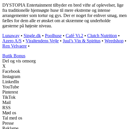
DYSTOPIA Entertainment tilbyder en bred vifte af oplevelser, lige
fra traditionelle hjemsøgte huse til mere ekstreme og intense
arrangementer som tortur og gys. Der er noget for enhver smag, men
fælles for dem alle er ønsket om at skræmme og underholde
gæsterne på højeste niveau.
Lunaway
•
Single.dk
•
Poolhuse
•
Café Vi.2
•
Clutch Nutrition
•
Azero A/S
•
Viraltendens Vejle
•
Juul’s Vin & Spiritus
•
Weedshop
•
Ren Velvaere
•
Butik Bonus
Del og vis omsorg
X
Facebook
Instagram
LinkedIn
YouTube
Pinterest
TikTok
Mail
RSS
Mød os
Tal med os
Presse
Reklame