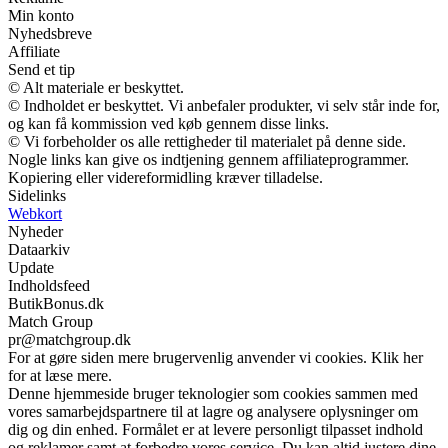
Min konto
Nyhedsbreve
Affiliate
Send et tip
© Alt materiale er beskyttet.
© Indholdet er beskyttet. Vi anbefaler produkter, vi selv står inde for,
og kan få kommission ved køb gennem disse links.
© Vi forbeholder os alle rettigheder til materialet på denne side.
Nogle links kan give os indtjening gennem affiliateprogrammer.
Kopiering eller videreformidling kræver tilladelse.
Sidelinks
Webkort
Nyheder
Dataarkiv
Update
Indholdsfeed
ButikBonus.dk
Match Group
pr@matchgroup.dk
For at gøre siden mere brugervenlig anvender vi cookies. Klik her
for at læse mere.
Denne hjemmeside bruger teknologier som cookies sammen med
vores samarbejdspartnere til at lagre og analysere oplysninger om
dig og din enhed. Formålet er at levere personligt tilpasset indhold
og reklamer samt at forbedre vores service. Du kan altid justere dine