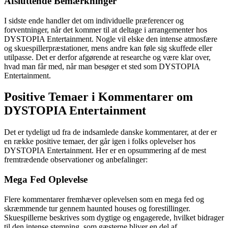
Afsluttende Bemærkninger
I sidste ende handler det om individuelle præferencer og
forventninger, når det kommer til at deltage i arrangementer hos
DYSTOPIA Entertainment. Nogle vil elske den intense atmosfære
og skuespillerpræstationer, mens andre kan føle sig skuffede eller
utilpasse. Det er derfor afgørende at researche og være klar over,
hvad man får med, når man besøger et sted som DYSTOPIA
Entertainment.
Positive Temaer i Kommentarer om
DYSTOPIA Entertainment
Det er tydeligt ud fra de indsamlede danske kommentarer, at der er
en række positive temaer, der går igen i folks oplevelser hos
DYSTOPIA Entertainment. Her er en opsummering af de mest
fremtrædende observationer og anbefalinger:
Mega Fed Oplevelse
Flere kommentarer fremhæver oplevelsen som en mega fed og
skræmmende tur gennem haunted houses og forestillinger.
Skuespillerne beskrives som dygtige og engagerede, hvilket bidrager
til den intense stemning, som gæsterne bliver en del af.