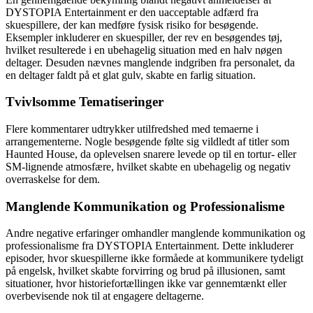
DYSTOPIA Entertainment er den uacceptable adfærd fra
skuespillere, der kan medføre fysisk risiko for besøgende.
Eksempler inkluderer en skuespiller, der rev en besøgendes tøj,
hvilket resulterede i en ubehagelig situation med en halv nøgen
deltager. Desuden nævnes manglende indgriben fra personalet, da
en deltager faldt på et glat gulv, skabte en farlig situation.
Tvivlsomme Tematiseringer
Flere kommentarer udtrykker utilfredshed med temaerne i
arrangementerne. Nogle besøgende følte sig vildledt af titler som
Haunted House, da oplevelsen snarere levede op til en tortur- eller
SM-lignende atmosfære, hvilket skabte en ubehagelig og negativ
overraskelse for dem.
Manglende Kommunikation og Professionalisme
Andre negative erfaringer omhandler manglende kommunikation og
professionalisme fra DYSTOPIA Entertainment. Dette inkluderer
episoder, hvor skuespillerne ikke formåede at kommunikere tydeligt
på engelsk, hvilket skabte forvirring og brud på illusionen, samt
situationer, hvor historiefortællingen ikke var gennemtænkt eller
overbevisende nok til at engagere deltagerne.