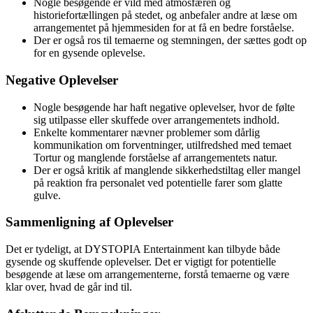
Nogle besøgende er vild med atmosfæren og
historiefortællingen på stedet, og anbefaler andre at læse om
arrangementet på hjemmesiden for at få en bedre forståelse.
Der er også ros til temaerne og stemningen, der sættes godt op
for en gysende oplevelse.
Negative Oplevelser
Nogle besøgende har haft negative oplevelser, hvor de følte
sig utilpasse eller skuffede over arrangementets indhold.
Enkelte kommentarer nævner problemer som dårlig
kommunikation om forventninger, utilfredshed med temaet
Tortur og manglende forståelse af arrangementets natur.
Der er også kritik af manglende sikkerhedstiltag eller mangel
på reaktion fra personalet ved potentielle farer som glatte
gulve.
Sammenligning af Oplevelser
Det er tydeligt, at DYSTOPIA Entertainment kan tilbyde både
gysende og skuffende oplevelser. Det er vigtigt for potentielle
besøgende at læse om arrangementerne, forstå temaerne og være
klar over, hvad de går ind til.