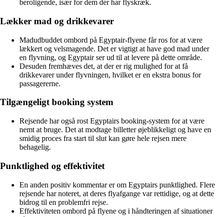
beroligende, især for dem der har flyskræk.
Lækker mad og drikkevarer
Madudbuddet ombord på Egyptair-flyene får ros for at være
lækkert og velsmagende. Det er vigtigt at have god mad under
en flyvning, og Egyptair ser ud til at levere på dette område.
Desuden fremhæves det, at der er rig mulighed for at få
drikkevarer under flyvningen, hvilket er en ekstra bonus for
passagererne.
Tilgængeligt booking system
Rejsende har også rost Egyptairs booking-system for at være
nemt at bruge. Det at modtage billetter øjeblikkeligt og have en
smidig proces fra start til slut kan gøre hele rejsen mere
behagelig.
Punktlighed og effektivitet
En anden positiv kommentar er om Egyptairs punktlighed. Flere
rejsende har noteret, at deres flyafgange var rettidige, og at dette
bidrog til en problemfri rejse.
Effektiviteten ombord på flyene og i håndteringen af situationer