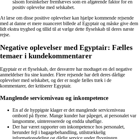
såsom forsinkelser fremhæves som en afgørende faktor for en
positiv oplevelse med selskabet.
At læse om disse positive oplevelser kan hjælpe kommende rejsende
med at danne et mere nuanceret billede af Egyptair og måske give dem
lidt ekstra tryghed og tillid til at vælge dette flyselskab til deres næste
rejse.
Negative oplevelser med Egyptair: Fælles
temaer i kundekommentarer
Egyptair er et flyselskab, der desværre har modtaget en del negative
anmeldelser fra sine kunder. Flere rejsende har delt deres dårlige
oplevelser med selskabet, og der er nogle fælles træk i de
kommentarer, der kritiserer Egyptair.
Manglende serviceniveau og inkompetence
En af de hyppigste klager er det manglende serviceniveau
ombord på flyene. Mange kunder har påpeget, at personalet var
langsomme, uinteresserede og endda uhøflige.
Der har været rapporter om inkompetence hos personalet,
herunder fejl i bagagebehandling, utilstrækkelig
informationsdeling og dårlig service under flyvningen.