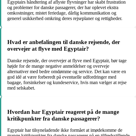
Egyptairs håndtering af aflyste flyvninger har skabt frustration
og problemer for danske passagerer, der har oplevet ekstra
omkostninger, mistet feriedage, dårlig kommunikation og
generel usikkerhed omkring deres rejseplaner og rettigheder.
Hvad er anbefalingen til danske rejsende, der
overvejer at flyve med Egyptair?
Danske rejsende, der overvejer at flyve med Egyptair, bør tage
højde for de mange negative anmeldelser og overveje
alternativer med bedre omdømme og service. Det kan være en
god idé at være forberedt på eventuelle udfordringer med
bagage, forsinkelser og kundeservice, hvis man vælger at rejse
med selskabet.
Hvordan har Egyptair reageret på de mange
kritikpunkter fra danske passagerer?
Egyptair har tilsyneladende ikke formået at imødekomme de
mange kritikpunkter fra danske passagerer på en tilfredsstillende