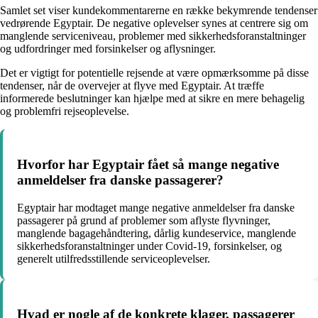
Samlet set viser kundekommentarerne en række bekymrende tendenser
vedrørende Egyptair. De negative oplevelser synes at centrere sig om
manglende serviceniveau, problemer med sikkerhedsforanstaltninger
og udfordringer med forsinkelser og aflysninger.
Det er vigtigt for potentielle rejsende at være opmærksomme på disse
tendenser, når de overvejer at flyve med Egyptair. At træffe
informerede beslutninger kan hjælpe med at sikre en mere behagelig
og problemfri rejseoplevelse.
Hvorfor har Egyptair fået så mange negative
anmeldelser fra danske passagerer?
Egyptair har modtaget mange negative anmeldelser fra danske
passagerer på grund af problemer som aflyste flyvninger,
manglende bagagehåndtering, dårlig kundeservice, manglende
sikkerhedsforanstaltninger under Covid-19, forsinkelser, og
generelt utilfredsstillende serviceoplevelser.
Hvad er nogle af de konkrete klager, passagerer