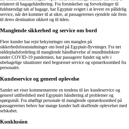
relateret til bagagehåndtering. Fra forsinkelser og forvekslinger til
fuldstændigt tab af bagage, har Egyptair svigtet i at levere en pålidelig
service, når det kommer til at sikre, at passagerernes ejendele når frem
til deres destination sikkert og til tiden.
Manglende sikkerhed og service om bord
Flere kunder har rejst bekymringer om manglen på
sikkerhedsforanstaltninger om bord på Egyptair-flyvninger. Fra tæt
siddepladsfordeling til manglende håndhævelse af mundbindskrav
under COVID-19 pandemien, har passagerer fundet sig selv i
ubehagelige situationer med begrænset service og opmærksomhed fra
personalet.
Kundeservice og generel oplevelse
Samlet set viser kommentarerne en tendens til lav kundeservice og
generel utilfredshed med Egyptairs håndtering af problemer og
spørgsmål. Fra uhøfligt personale til manglende opmærksomhed på
passagerernes behov har mange kunder haft skuffende oplevelser med
selskabet.
Konklusion