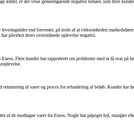
 kilder, er der visse gennemgående negative temaer, som flere kunder h
veringstider end forventet, på trods af at virksomheden markedsfører s
lde har påvirket deres overordnede oplevelse negativt.
ness. Flere kunder har rapporteret om problemer med at få svar på hen
deoplevelse.
eturnering af varer og proces for refundering af beløb. Kunder har følt
et af de modtagne varer fra Eness. Nogle har påpeget fejl, mangler eller