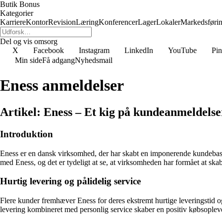
Butik Bonus
Kategorier
Karriere
Kontor
Revision
Læring
Konferencer
Lager
Lokaler
Markedsføri
Del og vis omsorg
X
Facebook
Instagram
LinkedIn
YouTube
Pin
Min side
Få adgang
Nyhedsmail
Eness anmeldelser
Artikel: Eness – Et kig på kundeanmeldelse
Introduktion
Eness er en dansk virksomhed, der har skabt en imponerende kundebase ta
med Eness, og det er tydeligt at se, at virksomheden har formået at skabe
Hurtig levering og pålidelig service
Flere kunder fremhæver Eness for deres ekstremt hurtige leveringstid og
levering kombineret med personlig service skaber en positiv købsoplev