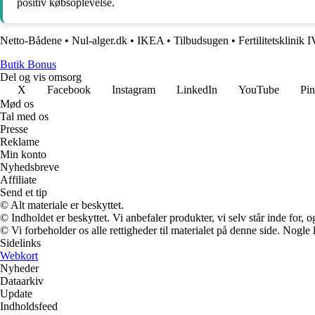
positiv købsoplevelse.
Netto-Bådene
•
Nul-alger.dk
•
IKEA
•
Tilbudsugen
•
Fertilitetsklini
Butik Bonus
Del og vis omsorg
X
Facebook
Instagram
LinkedIn
YouTube
Pin
Mød os
Tal med os
Presse
Reklame
Min konto
Nyhedsbreve
Affiliate
Send et tip
© Alt materiale er beskyttet.
© Indholdet er beskyttet. Vi anbefaler produkter, vi selv står inde for
© Vi forbeholder os alle rettigheder til materialet på denne side. Nogle
Sidelinks
Webkort
Nyheder
Dataarkiv
Update
Indholdsfeed