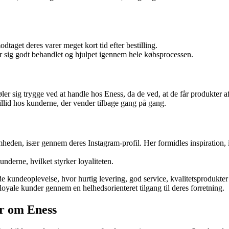
taget deres varer meget kort tid efter bestilling.
r sig godt behandlet og hjulpet igennem hele købsprocessen.
er sig trygge ved at handle hos Eness, da de ved, at de får produkter af 
llid hos kunderne, der vender tilbage gang på gang.
den, især gennem deres Instagram-profil. Her formidles inspiration, 
derne, hvilket styrker loyaliteten.
de kundeoplevelse, hvor hurtig levering, god service, kvalitetsprodukte
oyale kunder gennem en helhedsorienteret tilgang til deres forretning.
r om Eness