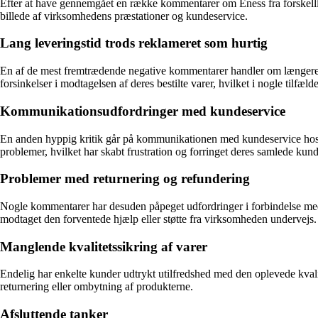
Efter at have gennemgået en række kommentarer om Eness fra forskellige
billede af virksomhedens præstationer og kundeservice.
Lang leveringstid trods reklameret som hurtig
En af de mest fremtrædende negative kommentarer handler om længere le
forsinkelser i modtagelsen af deres bestilte varer, hvilket i nogle tilfæ
Kommunikationsudfordringer med kundeservice
En anden hyppig kritik går på kommunikationen med kundeservice hos E
problemer, hvilket har skabt frustration og forringet deres samlede kun
Problemer med returnering og refundering
Nogle kommentarer har desuden påpeget udfordringer i forbindelse med r
modtaget den forventede hjælp eller støtte fra virksomheden undervejs.
Manglende kvalitetssikring af varer
Endelig har enkelte kunder udtrykt utilfredshed med den oplevede kvalit
returnering eller ombytning af produkterne.
Afsluttende tanker