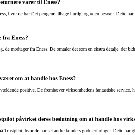
turnere varer til Eness?
s, hvor de har fået pengene tilbage hurtigt og uden besvær. Dette har bi
 fra Eness?
de modtager fra Eness. De omtaler det som en ekstra detalje, der bidra
 været om at handle hos Eness?
ældende positive. De fremhæver virksomhedens fantastiske service, hurt
pilot påvirket deres beslutning om at handle hos vi
 Trustpilot, hvor de har set andre kunders gode erfaringer. Dette har gi