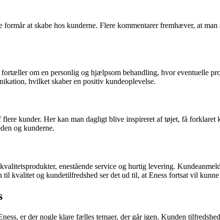
, de formår at skabe hos kunderne. Flere kommentarer fremhæver, at man al
r fortæller om en personlig og hjælpsom behandling, hvor eventuelle probl
kation, hvilket skaber en positiv kundeoplevelse.
f flere kunder. Her kan man dagligt blive inspireret af tøjet, få forklare
eden og kunderne.
e kvalitetsprodukter, enestående service og hurtig levering. Kundeanm
l kvalitet og kundetilfredshed ser det ud til, at Eness fortsat vil kun
s
 er der nogle klare fælles temaer, der går igen. Kunden tilfredshed er 