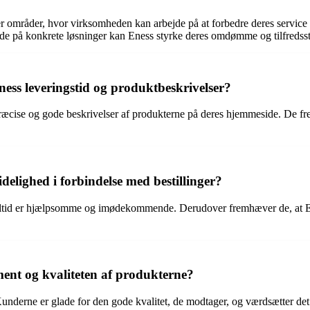
 er områder, hvor virksomheden kan arbejde på at forbedre deres servi
e på konkrete løsninger kan Eness styrke deres omdømme og tilfredssti
ess leveringstid og produktbeskrivelser?
præcise og gode beskrivelser af produkterne på deres hjemmeside. De fre
elighed i forbindelse med bestillinger?
 altid er hjælpsomme og imødekommende. Derudover fremhæver de, at Ene
ment og kvaliteten af produkterne?
nderne er glade for den gode kvalitet, de modtager, og værdsætter det f