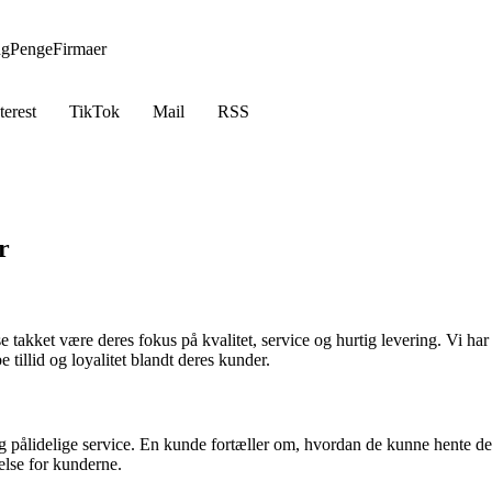
ng
Penge
Firmaer
terest
TikTok
Mail
RSS
r
kket være deres fokus på kvalitet, service og hurtig levering. Vi har s
 tillid og loyalitet blandt deres kunder.
 pålidelige service. En kunde fortæller om, hvordan de kunne hente deres
else for kunderne.