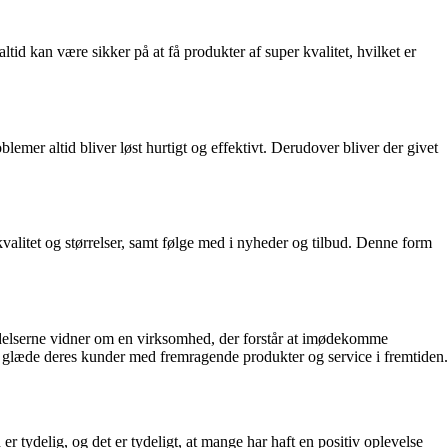
tid kan være sikker på at få produkter af super kvalitet, hvilket er
emer altid bliver løst hurtigt og effektivt. Derudover bliver der givet
t kvalitet og størrelser, samt følge med i nyheder og tilbud. Denne form
eldelserne vidner om en virksomhed, der forstår at imødekomme
ne glæde deres kunder med fremragende produkter og service i fremtiden.
tydelig, og det er tydeligt, at mange har haft en positiv oplevelse