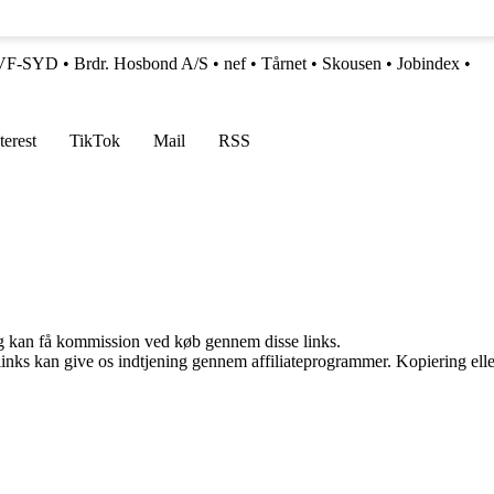
k IVF-SYD
•
Brdr. Hosbond A/S
•
nef
•
Tårnet
•
Skousen
•
Jobindex
•
terest
TikTok
Mail
RSS
, og kan få kommission ved køb gennem disse links.
 links kan give os indtjening gennem affiliateprogrammer. Kopiering elle