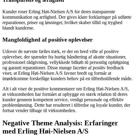
Kunder roser Erling Høi-Nielsen A/S for deres transparente
kommunikation og ærlighed. Der gives klare forklaringer på udførte
reparationer, priser og løsninger, hvilket skaber tillid og tryghed
blandt kunderne.
Mangfoldighed af positive oplevelser
Udover de nævnte fælles træk, er der en bred vifte af positive
oplevelser, der spænder fra hurtig håndtering af akutte situationer,
professionel rådgivning, vellykkede bilkøb til personlig opfølgning
og garanti reparationer. Disse mange facetter af positiv feedback
viser, at Erling Høi-Nielsen A/S favner bredt og formår at
imødekomme forskellige kunders behov på en tilfredsstillende måde.
Alt i alt viser de positive kommentarer om Erling Høi-Nielsen A/S,
at virksomheden har formået at opbygge en stærk relation til deres
kunder gennem kompetent service, venligt personale og effektiv
problemløsning. Dette har resulteret i tilfredse og loyale kunder, der
fortsat vender tilbage til virksomheden.
Negative Theme Analysis: Erfaringer
med Erling Høi-Nielsen A/S