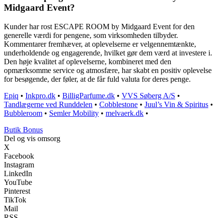
Midgaard Event?
Kunder har rost ESCAPE ROOM by Midgaard Event for den
generelle værdi for pengene, som virksomheden tilbyder.
Kommentarer fremhæver, at oplevelserne er velgennemtænkte,
underholdende og engagerende, hvilket gør dem værd at investere i.
Den høje kvalitet af oplevelserne, kombineret med den
opmærksomme service og atmosfære, har skabt en positiv oplevelse
for besøgende, der føler, at de får fuld valuta for deres penge.
Epiq
•
Inkpro.dk
•
BilligParfume.dk
•
VVS Søberg A/S
•
Tandlægerne ved Runddelen
•
Cobblestone
•
Juul’s Vin & Spiritus
•
Bubbleroom
•
Semler Mobility
•
melvaerk.dk
•
Butik Bonus
Del og vis omsorg
X
Facebook
Instagram
LinkedIn
YouTube
Pinterest
TikTok
Mail
RSS