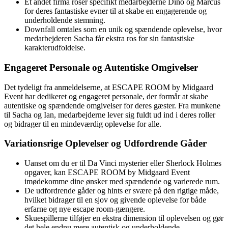
Et andet firma roser specifikt medarbejderne Dino og Marcus
for deres fantastiske evner til at skabe en engagerende og
underholdende stemning.
Downfall omtales som en unik og spændende oplevelse, hvor
medarbejderen Sacha får ekstra ros for sin fantastiske
karakterudfoldelse.
Engageret Personale og Autentiske Omgivelser
Det tydeligt fra anmeldelserne, at ESCAPE ROOM by Midgaard
Event har dedikeret og engageret personale, der formår at skabe
autentiske og spændende omgivelser for deres gæster. Fra munkene
til Sacha og Ian, medarbejderne lever sig fuldt ud ind i deres roller
og bidrager til en mindeværdig oplevelse for alle.
Variationsrige Oplevelser og Udfordrende Gåder
Uanset om du er til Da Vinci mysterier eller Sherlock Holmes
opgaver, kan ESCAPE ROOM by Midgaard Event
imødekomme dine ønsker med spændende og varierede rum.
De udfordrende gåder og hints er svære på den rigtige måde,
hvilket bidrager til en sjov og givende oplevelse for både
erfarne og nye escape room-gængere.
Skuespillerne tilføjer en ekstra dimension til oplevelsen og gør
det hele endnu mere autentisk og underholdende.