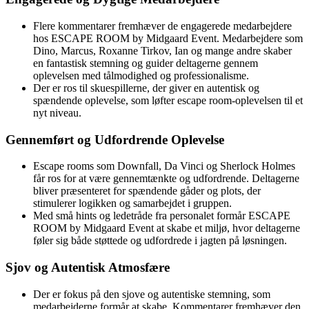
Flere kommentarer fremhæver de engagerede medarbejdere
hos ESCAPE ROOM by Midgaard Event. Medarbejdere som
Dino, Marcus, Roxanne Tirkov, Ian og mange andre skaber
en fantastisk stemning og guider deltagerne gennem
oplevelsen med tålmodighed og professionalisme.
Der er ros til skuespillerne, der giver en autentisk og
spændende oplevelse, som løfter escape room-oplevelsen til et
nyt niveau.
Gennemført og Udfordrende Oplevelse
Escape rooms som Downfall, Da Vinci og Sherlock Holmes
får ros for at være gennemtænkte og udfordrende. Deltagerne
bliver præsenteret for spændende gåder og plots, der
stimulerer logikken og samarbejdet i gruppen.
Med små hints og ledetråde fra personalet formår ESCAPE
ROOM by Midgaard Event at skabe et miljø, hvor deltagerne
føler sig både støttede og udfordrede i jagten på løsningen.
Sjov og Autentisk Atmosfære
Der er fokus på den sjove og autentiske stemning, som
medarbejderne formår at skabe. Kommentarer fremhæver den