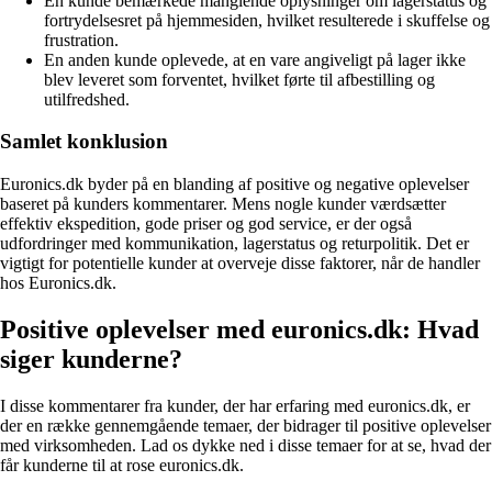
En kunde bemærkede manglende oplysninger om lagerstatus og
fortrydelsesret på hjemmesiden, hvilket resulterede i skuffelse og
frustration.
En anden kunde oplevede, at en vare angiveligt på lager ikke
blev leveret som forventet, hvilket førte til afbestilling og
utilfredshed.
Samlet konklusion
Euronics.dk byder på en blanding af positive og negative oplevelser
baseret på kunders kommentarer. Mens nogle kunder værdsætter
effektiv ekspedition, gode priser og god service, er der også
udfordringer med kommunikation, lagerstatus og returpolitik. Det er
vigtigt for potentielle kunder at overveje disse faktorer, når de handler
hos Euronics.dk.
Positive oplevelser med euronics.dk: Hvad
siger kunderne?
I disse kommentarer fra kunder, der har erfaring med euronics.dk, er
der en række gennemgående temaer, der bidrager til positive oplevelser
med virksomheden. Lad os dykke ned i disse temaer for at se, hvad der
får kunderne til at rose euronics.dk.