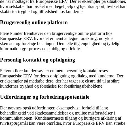
de har modtaget fra Europaeiske ERV. Der er eksempler på situationer,
hvor selskabet har bistået med lægehjælp og hjemtransport, hvilket har
skabt stor tryghed og tilfredshed hos kunderne.
Brugervenlig online platform
Flere kunder fremhæver den brugervenlige online platform hos
Europaeiske ERV, hvor det er nemt at tegne forsikring, udfylde
skemaer og foretage betalinger. Den lette tilgængelighed og tydelig
information gør processen smidig og effektiv.
Personlig kontakt og opfølgning
Selvom flere kunder savner en mere personlig kontakt, roses
Europaeiske ERV for deres opfølgning og dialog med kunderne. Der
er eksempler på medarbejdere, der har taget sig ekstra tid til at sikre
kundernes tryghed og forståelse for forsikringsforholdene.
Udfordringer og forbedringspotentiale
Der nævnes også udfordringer, eksempelvis i forhold til lang
behandlingstid ved skadesanmeldelser og mulige misforståelser i
kommunikationen. Kundenærmeste tilgang og hurtigere afklaring af
tvivlsspørgsmål kan være områder, hvor Europaeiske ERV kan stræbe