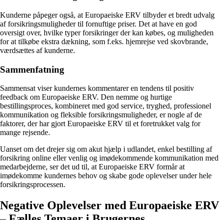
Kunderne påpeger også, at Europaeiske ERV tilbyder et bredt udvalg
af forsikringsmuligheder til fornuftige priser. Det at have en god
oversigt over, hvilke typer forsikringer der kan købes, og muligheden
for at tilkøbe ekstra dækning, som f.eks. hjemrejse ved skovbrande,
værdsættes af kunderne.
Sammenfatning
Sammensat viser kundernes kommentarer en tendens til positiv
feedback om Europaeiske ERV. Den nemme og hurtige
bestillingsproces, kombineret med god service, tryghed, professionel
kommunikation og fleksible forsikringsmuligheder, er nogle af de
faktorer, der har gjort Europaeiske ERV til et foretrukket valg for
mange rejsende.
Uanset om det drejer sig om akut hjælp i udlandet, enkel bestilling af
forsikring online eller venlig og imødekommende kommunikation med
medarbejderne, ser det ud til, at Europaeiske ERV formår at
imødekomme kundernes behov og skabe gode oplevelser under hele
forsikringsprocessen.
Negative Oplevelser med Europaeiske ERV
– Fælles Temaer i Brugernes