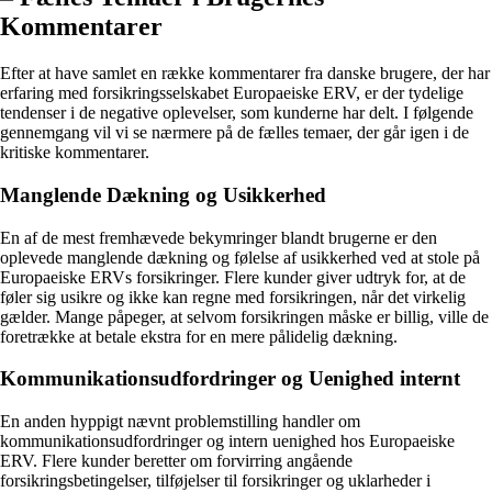
Kommentarer
Efter at have samlet en række kommentarer fra danske brugere, der har
erfaring med forsikringsselskabet Europaeiske ERV, er der tydelige
tendenser i de negative oplevelser, som kunderne har delt. I følgende
gennemgang vil vi se nærmere på de fælles temaer, der går igen i de
kritiske kommentarer.
Manglende Dækning og Usikkerhed
En af de mest fremhævede bekymringer blandt brugerne er den
oplevede manglende dækning og følelse af usikkerhed ved at stole på
Europaeiske ERVs forsikringer. Flere kunder giver udtryk for, at de
føler sig usikre og ikke kan regne med forsikringen, når det virkelig
gælder. Mange påpeger, at selvom forsikringen måske er billig, ville de
foretrække at betale ekstra for en mere pålidelig dækning.
Kommunikationsudfordringer og Uenighed internt
En anden hyppigt nævnt problemstilling handler om
kommunikationsudfordringer og intern uenighed hos Europaeiske
ERV. Flere kunder beretter om forvirring angående
forsikringsbetingelser, tilføjelser til forsikringer og uklarheder i