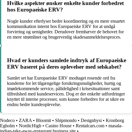
Hvilke aspekter ønsker enkelte kunder forbedret
hos Europaeiske ERV?
Nogle kunder efterlyser bedre koordinering og en mere ensartet
kommunikation internt hos Europaeiske ERV for at undgå
forvirring og uenigheder. Derudover fremhæver de behovet for
en mere strømlinet og brugervenlig skadesanmeldelsesproces.
Hvad er kunders samlede indtryk af Europaeiske
ERV baseret på deres oplevelser med selskabet?
Samlet set har Europaeiske ERV modtaget rosende ord fra
kunderne for let tilgængelige forsikringsmuligheder, hurtig og
imødekommende service, pålidelighed i krisesituationer samt
tilfredshed med kundeservicen. Dog er der enkelte udfordringer
knyttet til interne processer, som kunne forbedres for at sikre en
endnu bedre kundeoplevelse.
Nodeco
•
ZARA
•
Bloomit
•
Shipmondo
•
Designbysi
•
Kronborg
Egholm
•
NordicHigh
•
Casino House
•
Rentalcars.com
•
masala-
indian-take-away-restaurant.business.site
•