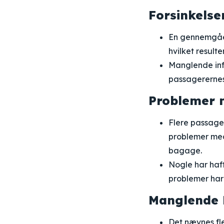
Forsinkelse
En gennemgåen
hvilket result
Manglende info
passagerernes 
Problemer 
Flere passage
problemer med
bagage.
Nogle har haft
problemer har 
Manglende 
Det nævnes fl