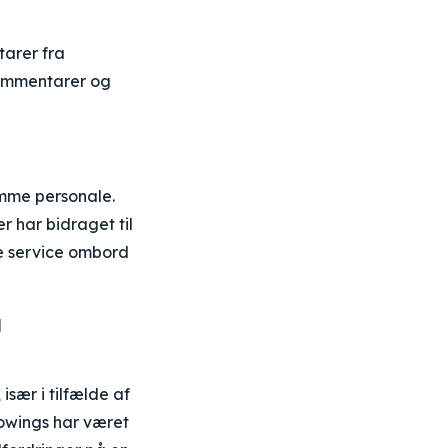
tarer fra
 kommentarer og
mme personale.
har bidraget til
le service ombord
å
sær i tilfælde af
rowings har været