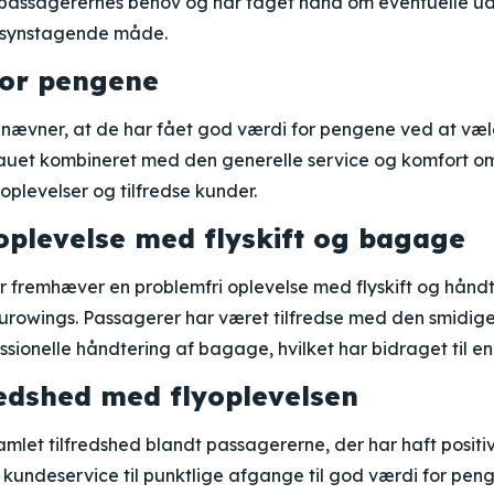
ssagerernes behov og har taget hånd om eventuelle ud
ensynstagende måde.
for pengene
ævner, at de har fået god værdi for pengene ved at væl
eauet kombineret med den generelle service og komfort o
e oplevelser og tilfredse kunder.
oplevelse med flyskift og bagage
fremhæver en problemfri oplevelse med flyskift og hånd
rowings. Passagerer har været tilfredse med den smidige 
ssionelle håndtering af bagage, hvilket har bidraget til en
redshed med flyoplevelsen
amlet tilfredshed blandt passagererne, der har haft posit
 kundeservice til punktlige afgange til god værdi for pen