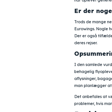
har oplevet genere
Er der noge
Trods de mange neg
Eurowings. Nogle ha
Der er også tilfæl
deres rejser.
Opsummeri
I den samlede vurd
behagelig flyoplev
aflysninger, bagag
man planlægger at 
Det anbefales at v
problemer, hvis ma