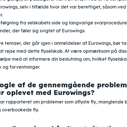
rowings, selv i tilfælde hvor det var berettiget, såsom ved 
r.
lgning fra selskabets side og langvarige svarprocedurer h
nder, der føler sig svigtet af Eurowings.
ve temaer, der går igen i anmeldelser af Eurowings, bør ta
at rejse med dette flyselskab. At være opmærksom på disse
ælpe med at informere din beslutning om, hvilket flyselsk
 og forventninger.
nogle af de gennemgående problem
r oplevet med Eurowings?
r rapporteret om problemer som aflyste fly, manglende 
 overbookede fly.