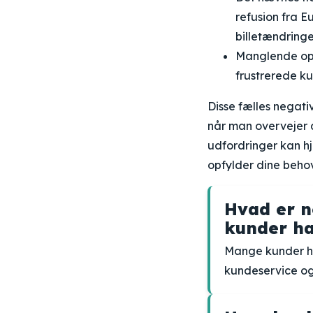
refusion fra Eu
billetændringe
Manglende opfø
frustrerede ku
Disse fælles negati
når man overvejer 
udfordringer kan hj
opfylder dine behov
Hvad er 
kunder ha
Mange kunder ha
kundeservice og