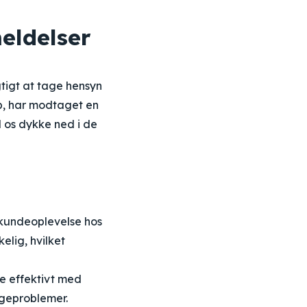
eldelser
gtigt at tage hensyn
ab, har modtaget en
 os dykke ned i de
 kundeoplevelse hos
elig, hvilket
e effektivt med
ageproblemer.