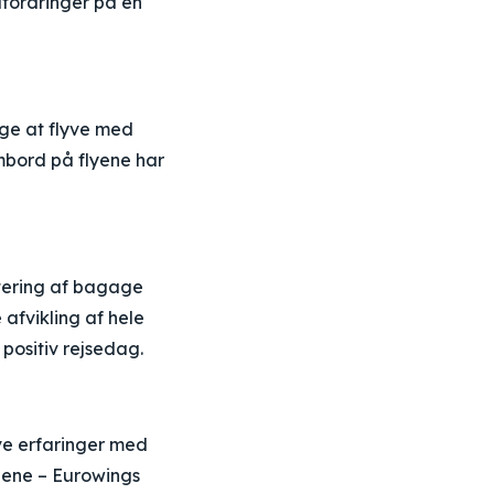
fordringer på en
ge at flyve med
mbord på flyene har
tering af bagage
afvikling af hele
 positiv rejsedag.
ive erfaringer med
gene – Eurowings