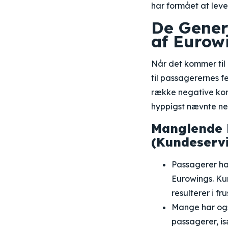
har formået at leve
De Gener
af Eurow
Når det kommer til 
til passagerernes 
række negative kom
hyppigst nævnte ne
Manglende 
(Kundeservi
Passagerer ha
Eurowings. Kun
resulterer i f
Mange har ogs
passagerer, is