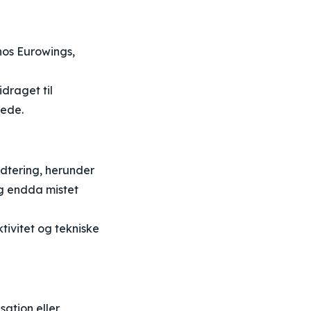
os Eurowings,
idraget til
rede.
dtering, herunder
g endda mistet
tivitet og tekniske
ation eller