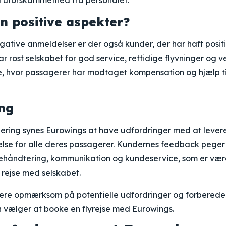
l uforskammethed fra personalet.
n positive aspekter?
ative anmeldelser er der også kunder, der har haft posit
r rost selskabet for god service, rettidige flyvninger og v
de, hvor passagerer har modtaget kompensation og hjælp t
ng
ering synes Eurowings at have udfordringer med at levere
else for alle deres passagerer. Kundernes feedback pege
ehåndtering, kommunikation og kundeservice, som er værd
rejse med selskabet.
ære opmærksom på potentielle udfordringer og forberede 
n vælger at booke en flyrejse med Eurowings.