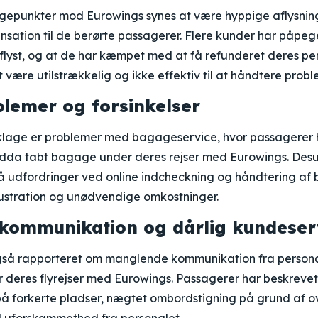
lagepunkter mod Eurowings synes at være hyppige aflysni
nsation til de berørte passagerer. Flere kunder har påpeg
 aflyst, og at de har kæmpet med at få refunderet deres 
at være utilstrækkelig og ikke effektiv til at håndtere prob
lemer og forsinkelser
lage er problemer med bagageservice, hvor passagerer 
 endda tabt bagage under deres rejser med Eurowings. Des
å udfordringer ved online indcheckning og håndtering af 
 frustration og unødvendige omkostninger.
kommunikation og dårlig kundeser
gså rapporteret om manglende kommunikation fra persona
 deres flyrejser med Eurowings. Passagerer har beskrevet 
 på forkerte pladser, nægtet ombordstigning på grund af 