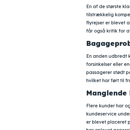
En af de største k
tilstrækkelig kompe
flyrejser er blevet
får også kritik for 
Bagageprob
En anden udbredt k
forsinkelser eller
passagerer stødt p
hvilket har ført til
Manglende 
Flere kunder har o
kundeservice under
er blevet placeret