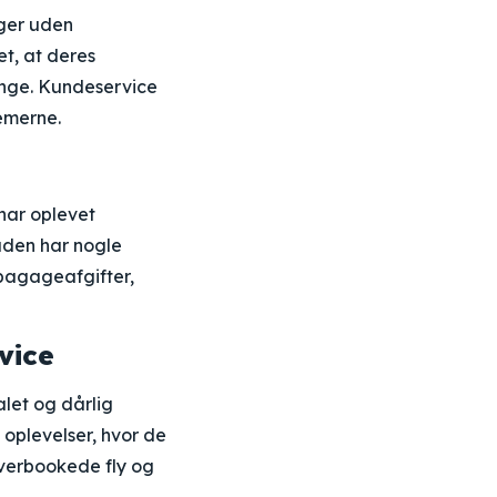
nger uden
et, at deres
penge. Kundeservice
lemerne.
har oplevet
uden har nogle
bagageafgifter,
vice
let og dårlig
oplevelser, hvor de
overbookede fly og