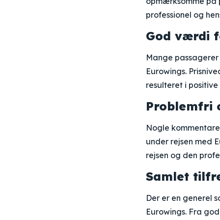
opmærksomme på pa
professionel og h
God værdi 
Mange passagerer n
Eurowings. Prisniv
resulteret i positiv
Problemfri 
Nogle kommentarer 
under rejsen med Eu
rejsen og den profe
Samlet tilf
Der er en generel s
Eurowings. Fra god