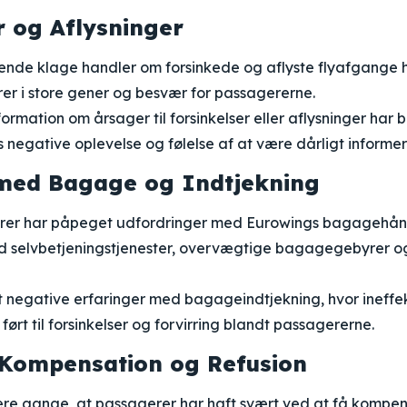
r og Aflysninger
de klage handler om forsinkede og aflyste flyafgange h
erer i store gener og besvær for passagererne.
rmation om årsager til forsinkelser eller aflysninger har b
negative oplevelse og følelse af at være dårligt informe
med Bagage og Indtjekning
rer har påpeget udfordringer med Eurowings bagagehån
 selvbetjeningstjenester, overvægtige bagagegebyrer o
 negative erfaringer med bagageindtjekning, hvor ineffek
ført til forsinkelser og forvirring blandt passagererne.
Kompensation og Refusion
ere gange, at passagerer har haft svært ved at få kompens