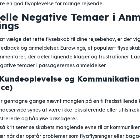
re en god flyoplevelse for mange rejsende.
elle Negative Temaer i Anm
ings
at vælge det rette flyselskab til dine rejsebehov, er det vi
feedback og anmeldelser. Eurowings, et populært flyselsk
mentarer, der deler lignende klager og frustrationer. Lad
gative temaer i passagerernes anmeldelser.
Kundeoplevelse og Kommunikation
ce)
r gentagne gange nævnt manglen på en tilfredsstillende
deservice synes at være ikke-eksisterende eller utilstrækk
rustrerede og håbløse passagerer.
å kritiseret selskabets manglende evne til at kommuniker
ær når der opstår problemer som flyaflysninger eller bag