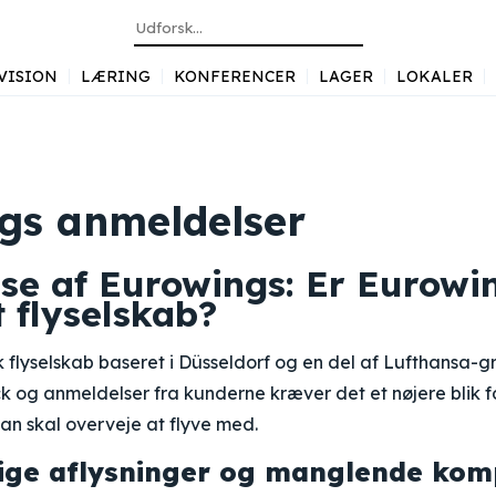
VISION
LÆRING
KONFERENCER
LAGER
LOKALER
gs anmeldelser
se af Eurowings: Er Eurowin
t flyselskab?
k flyselskab baseret i Düsseldorf og en del af Lufthansa-
k og anmeldelser fra kunderne kræver det et nøjere blik f
man skal overveje at flyve med.
lige aflysninger og manglende kom