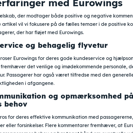
 erfaringer med Eurowings
yselskab, der modtager både positive og negative kommen
 artikel vil vi fokusere på de fælles temaer i de positive
agerer, der har fløjet med Eurowings.
rvice og behagelig flyvetur
roser Eurowings for deres gode kundeservice og hjælpso
fremhæver det venlige og imødekommende personale, der 
tur. Passagerer har også været tilfredse med den generel
ktligheden i afgangene.
ommunikation og opmærksomhed p
s behov
ros for deres effektive kommunikation med passagererne, i
r eller forsinkelser. Flere kommentarer fremhæver, at Eu