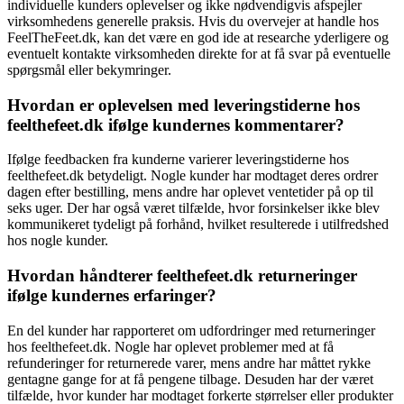
individuelle kunders oplevelser og ikke nødvendigvis afspejler
virksomhedens generelle praksis. Hvis du overvejer at handle hos
FeelTheFeet.dk, kan det være en god ide at researche yderligere og
eventuelt kontakte virksomheden direkte for at få svar på eventuelle
spørgsmål eller bekymringer.
Hvordan er oplevelsen med leveringstiderne hos
feelthefeet.dk ifølge kundernes kommentarer?
Ifølge feedbacken fra kunderne varierer leveringstiderne hos
feelthefeet.dk betydeligt. Nogle kunder har modtaget deres ordrer
dagen efter bestilling, mens andre har oplevet ventetider på op til
seks uger. Der har også været tilfælde, hvor forsinkelser ikke blev
kommunikeret tydeligt på forhånd, hvilket resulterede i utilfredshed
hos nogle kunder.
Hvordan håndterer feelthefeet.dk returneringer
ifølge kundernes erfaringer?
En del kunder har rapporteret om udfordringer med returneringer
hos feelthefeet.dk. Nogle har oplevet problemer med at få
refunderinger for returnerede varer, mens andre har måttet rykke
gentagne gange for at få pengene tilbage. Desuden har der været
tilfælde, hvor kunder har modtaget forkerte størrelser eller produkter