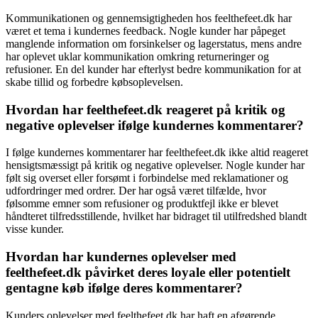
Kommunikationen og gennemsigtigheden hos feelthefeet.dk har
været et tema i kundernes feedback. Nogle kunder har påpeget
manglende information om forsinkelser og lagerstatus, mens andre
har oplevet uklar kommunikation omkring returneringer og
refusioner. En del kunder har efterlyst bedre kommunikation for at
skabe tillid og forbedre købsoplevelsen.
Hvordan har feelthefeet.dk reageret på kritik og
negative oplevelser ifølge kundernes kommentarer?
I følge kundernes kommentarer har feelthefeet.dk ikke altid reageret
hensigtsmæssigt på kritik og negative oplevelser. Nogle kunder har
følt sig overset eller forsømt i forbindelse med reklamationer og
udfordringer med ordrer. Der har også været tilfælde, hvor
følsomme emner som refusioner og produktfejl ikke er blevet
håndteret tilfredsstillende, hvilket har bidraget til utilfredshed blandt
visse kunder.
Hvordan har kundernes oplevelser med
feelthefeet.dk påvirket deres loyale eller potentielt
gentagne køb ifølge deres kommentarer?
Kunders oplevelser med feelthefeet.dk har haft en afgørende