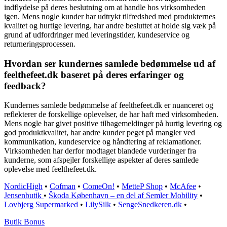
indflydelse på deres beslutning om at handle hos virksomheden
igen. Mens nogle kunder har udtrykt tilfredshed med produkternes
kvalitet og hurtige levering, har andre besluttet at holde sig væk på
grund af udfordringer med leveringstider, kundeservice og
returneringsprocessen.
Hvordan ser kundernes samlede bedømmelse ud af
feelthefeet.dk baseret på deres erfaringer og
feedback?
Kundernes samlede bedømmelse af feelthefeet.dk er nuanceret og
reflekterer de forskellige oplevelser, de har haft med virksomheden.
Mens nogle har givet positive tilbagemeldinger på hurtig levering og
god produktkvalitet, har andre kunder peget på mangler ved
kommunikation, kundeservice og håndtering af reklamationer.
Virksomheden har derfor modtaget blandede vurderinger fra
kunderne, som afspejler forskellige aspekter af deres samlede
oplevelse med feelthefeet.dk.
NordicHigh
•
Cofman
•
ComeOn!
•
MetteP Shop
•
McAfee
•
Jensenbutik
•
Škoda København – en del af Semler Mobility
•
Lovbjerg Supermarked
•
LilySilk
•
SengeSnedkeren.dk
•
Butik Bonus