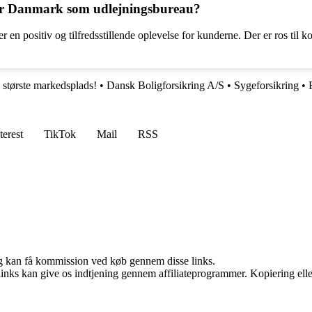
ner Danmark som udlejningsbureau?
r en positiv og tilfredsstillende oplevelse for kunderne. Der er ros ti
tørste markedsplads!
•
Dansk Boligforsikring A/S
•
Sygeforsikring
•
terest
TikTok
Mail
RSS
, og kan få kommission ved køb gennem disse links.
 links kan give os indtjening gennem affiliateprogrammer. Kopiering elle