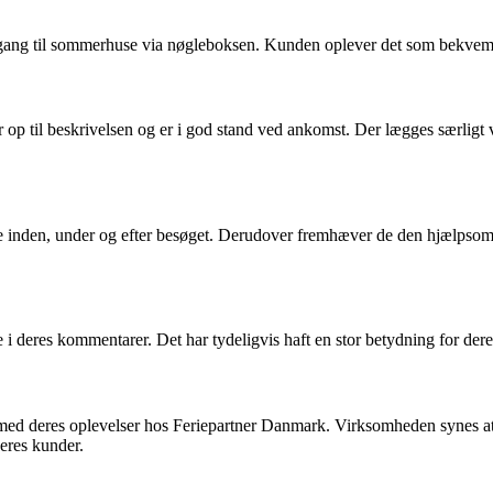
gang til sommerhuse via nøgleboksen. Kunden oplever det som bekvemt 
op til beskrivelsen og er i god stand ved ankomst. Der lægges særligt 
 inden, under og efter besøget. Derudover fremhæver de den hjælpsomh
deres kommentarer. Det har tydeligvis haft en stor betydning for deres
se med deres oplevelser hos Feriepartner Danmark. Virksomheden synes 
deres kunder.