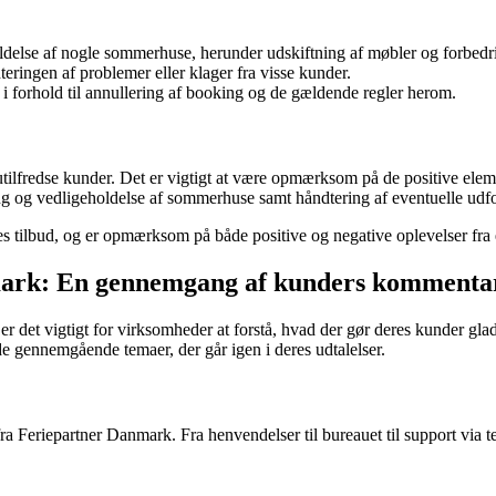
else af nogle sommerhuse, herunder udskiftning af møbler og forbedring
teringen af problemer eller klager fra visse kunder.
 i forhold til annullering af booking og de gældende regler herom.
g utilfredse kunder. Det er vigtigt at være opmærksom på de positive el
g og vedligeholdelse af sommerhuse samt håndtering af eventuelle udfo
s tilbud, og er opmærksom på både positive og negative oplevelser fra
nmark: En gennemgang af kunders kommenta
, er det vigtigt for virksomheder at forstå, hvad der gør deres kunder gl
de gennemgående temaer, der går igen i deres udtalelser.
 Feriepartner Danmark. Fra henvendelser til bureauet til support via te