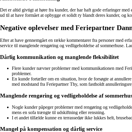
Det er altid givtigt at høre fra kunder, der har haft gode erfaringer m
ud til at have formået at opbygge et solidt ry blandt deres kunder, og 
Negative oplevelser med Feriepartner Da
Efter at have gennemgået en række kommentarer fra personer med erfari
service til manglende rengøring og vedligeholdelse af sommerhuse. L
Dårlig kommunikation og manglende fleksibilitet
Flere kunder nævner problemer med kommunikationen med Feriepart
problemer.
En kunde fortæller om en situation, hvor de forsøgte at annulle
med modstand fra Feriepartner Thy, som fastholdt annulleringsregl
Manglende rengøring og vedligeholdelse af sommerhu
Nogle kunder påpeger problemer med rengøring og vedligeholdel
mens en sofa trængte til udskiftning eller rensning.
I et andet tilfælde kunne en terrassedør ikke lukkes helt, brusebad
Mangel på kompensation og dårlig service