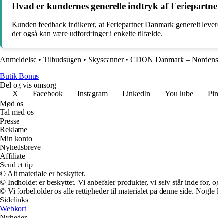
Hvad er kundernes generelle indtryk af Feriepart
Kunden feedback indikerer, at Feriepartner Danmark generelt levere
der også kan være udfordringer i enkelte tilfælde.
Anmeldelse
•
Tilbudsugen
•
Skyscanner
•
CDON Danmark – Nordens s
Butik Bonus
Del og vis omsorg
X
Facebook
Instagram
LinkedIn
YouTube
Pin
Mød os
Tal med os
Presse
Reklame
Min konto
Nyhedsbreve
Affiliate
Send et tip
© Alt materiale er beskyttet.
© Indholdet er beskyttet. Vi anbefaler produkter, vi selv står inde for
© Vi forbeholder os alle rettigheder til materialet på denne side. Nogle
Sidelinks
Webkort
Nyheder