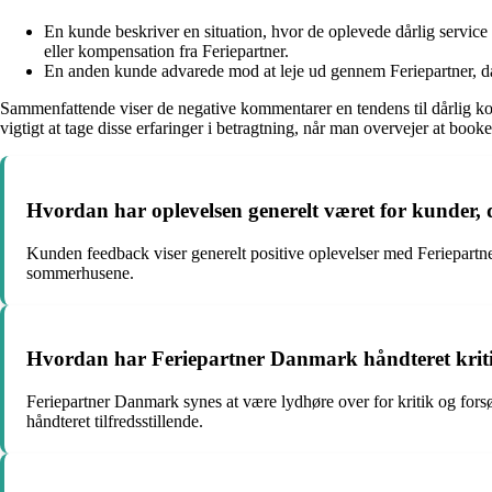
En kunde beskriver en situation, hvor de oplevede dårlig servic
eller kompensation fra Feriepartner.
En anden kunde advarede mod at leje ud gennem Feriepartner, da de
Sammenfattende viser de negative kommentarer en tendens til dårlig k
vigtigt at tage disse erfaringer i betragtning, når man overvejer at bo
Hvordan har oplevelsen generelt været for kunder
Kunden feedback viser generelt positive oplevelser med Feriepartn
sommerhusene.
Hvordan har Feriepartner Danmark håndteret kriti
Feriepartner Danmark synes at være lydhøre over for kritik og fors
håndteret tilfredsstillende.