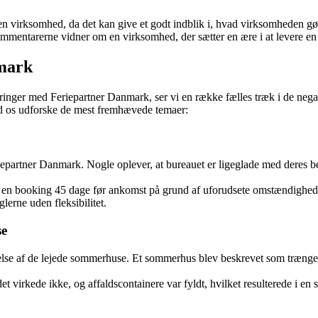
ed en virksomhed, da det kan give et godt indblik i, hvad virksomheden g
kommentarerne vidner om en virksomhed, der sætter en ære i at levere en 
nmark
nger med Feriepartner Danmark, ser vi en række fælles træk i de negat
ad os udforske de mest fremhævede temaer:
ner Danmark. Nogle oplever, at bureauet er ligeglade med deres bekymr
re en booking 45 dage før ankomst på grund af uforudsete omstændighede
erne uden fleksibilitet.
se
se af de lejede sommerhuse. Et sommerhus blev beskrevet som trængen
et virkede ikke, og affaldscontainere var fyldt, hvilket resulterede i en