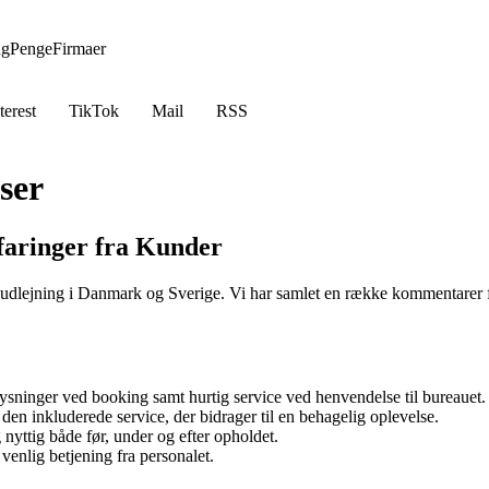
ng
Penge
Firmaer
terest
TikTok
Mail
RSS
ser
faringer fra Kunder
udlejning i Danmark og Sverige. Vi har samlet en række kommentarer fr
lysninger ved booking samt hurtig service ved henvendelse til bureauet.
inkluderede service, der bidrager til en behagelig oplevelse.
ttig både før, under og efter opholdet.
 venlig betjening fra personalet.