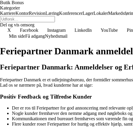
Butik Bonus
Kategorier
Karriere
Kontor
Revision
Læring
Konferencer
Lager
Lokaler
Markedsføri
Del og vis omsorg
X
Facebook
Instagram
LinkedIn
YouTube
Pin
Min side
Få adgang
Nyhedsmail
Feriepartner Danmark anmeldel
Feriepartner Danmark: Anmeldelser og Er
Feriepartner Danmark er et udlejningsbureau, der formidler sommerhus
Lad os se nærmere på, hvad kunderne har at sige:
Positiv Feedback og Tilfredse Kunder
Der er ros til Feriepartner for god annoncering med relevante op
Nogle kunder fremhæver den nemme adgang med nøgleboks og den 
Kommunikationen med bureauet fremhæves som værende fin og ny
Flere kunder roser Feriepartner for hurtig og effektiv hjælp, samt