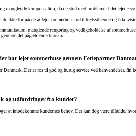
e og manglende kompensation, da de stod med problemer i det lejede so
 ikke formåede at leje sommerhuset ud tilfredsstillende og ikke viste si
ommunikation, manglende rengøring og vedligeholdelse af sommerhuse s
oke gennem det pågældende bureau.
, der har lejet sommerhuse gennem Feriepartner Danma
er Danmark. Der er ros til god og hurtig service ved henvendelser, fin
k og udfordringer fra kunder?
øger at imødekomme kundernes behov. Der kan dog være tilfælde, hvor no