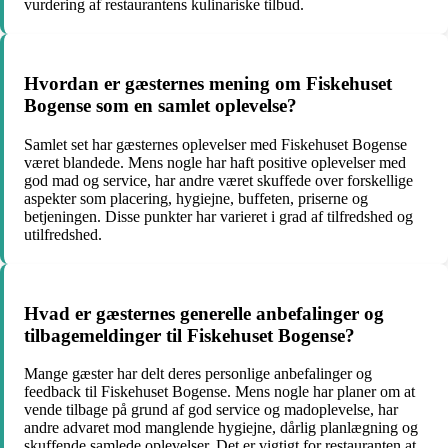
vurdering af restaurantens kulinariske tilbud.
Hvordan er gæsternes mening om Fiskehuset
Bogense som en samlet oplevelse?
Samlet set har gæsternes oplevelser med Fiskehuset Bogense
været blandede. Mens nogle har haft positive oplevelser med
god mad og service, har andre været skuffede over forskellige
aspekter som placering, hygiejne, buffeten, priserne og
betjeningen. Disse punkter har varieret i grad af tilfredshed og
utilfredshed.
Hvad er gæsternes generelle anbefalinger og
tilbagemeldinger til Fiskehuset Bogense?
Mange gæster har delt deres personlige anbefalinger og
feedback til Fiskehuset Bogense. Mens nogle har planer om at
vende tilbage på grund af god service og madoplevelse, har
andre advaret mod manglende hygiejne, dårlig planlægning og
skuffende samlede oplevelser. Det er vigtigt for restauranten at