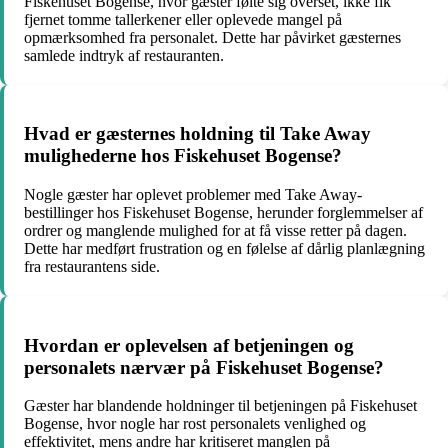
Fiskehuset Bogense, hvor gæster følte sig overset, ikke fik
fjernet tomme tallerkener eller oplevede mangel på
opmærksomhed fra personalet. Dette har påvirket gæsternes
samlede indtryk af restauranten.
Hvad er gæsternes holdning til Take Away
mulighederne hos Fiskehuset Bogense?
Nogle gæster har oplevet problemer med Take Away-
bestillinger hos Fiskehuset Bogense, herunder forglemmelser af
ordrer og manglende mulighed for at få visse retter på dagen.
Dette har medført frustration og en følelse af dårlig planlægning
fra restaurantens side.
Hvordan er oplevelsen af betjeningen og
personalets nærvær på Fiskehuset Bogense?
Gæster har blandende holdninger til betjeningen på Fiskehuset
Bogense, hvor nogle har rost personalets venlighed og
effektivitet, mens andre har kritiseret manglen på