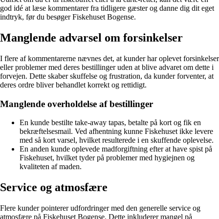
god idé at læse kommentarer fra tidligere gæster og danne dig dit eget
indtryk, før du besøger Fiskehuset Bogense.
Manglende advarsel om forsinkelser
I flere af kommentarerne nævnes det, at kunder har oplevet forsinkelser
eller problemer med deres bestillinger uden at blive advaret om dette i
forvejen. Dette skaber skuffelse og frustration, da kunder forventer, at
deres ordre bliver behandlet korrekt og rettidigt.
Manglende overholdelse af bestillinger
En kunde bestilte take-away tapas, betalte på kort og fik en
bekræftelsesmail. Ved afhentning kunne Fiskehuset ikke levere
med så kort varsel, hvilket resulterede i en skuffende oplevelse.
En anden kunde oplevede madforgiftning efter at have spist på
Fiskehuset, hvilket tyder på problemer med hygiejnen og
kvaliteten af maden.
Service og atmosfære
Flere kunder pointerer udfordringer med den generelle service og
atmosfære på Fiskehuset Bogense. Dette inkluderer mangel på