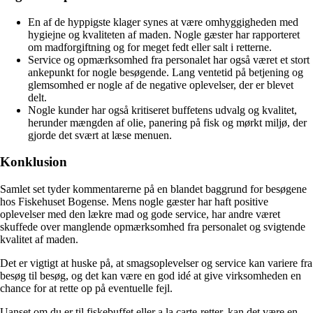
En af de hyppigste klager synes at være omhyggigheden med
hygiejne og kvaliteten af maden. Nogle gæster har rapporteret
om madforgiftning og for meget fedt eller salt i retterne.
Service og opmærksomhed fra personalet har også været et stort
ankepunkt for nogle besøgende. Lang ventetid på betjening og
glemsomhed er nogle af de negative oplevelser, der er blevet
delt.
Nogle kunder har også kritiseret buffetens udvalg og kvalitet,
herunder mængden af olie, panering på fisk og mørkt miljø, der
gjorde det svært at læse menuen.
Konklusion
Samlet set tyder kommentarerne på en blandet baggrund for besøgene
hos Fiskehuset Bogense. Mens nogle gæster har haft positive
oplevelser med den lækre mad og gode service, har andre været
skuffede over manglende opmærksomhed fra personalet og svigtende
kvalitet af maden.
Det er vigtigt at huske på, at smagsoplevelser og service kan variere fra
besøg til besøg, og det kan være en god idé at give virksomheden en
chance for at rette op på eventuelle fejl.
Uanset om du er til fiskebuffet eller a la carte-retter, kan det være en