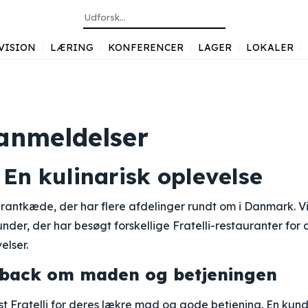
VISION
LÆRING
KONFERENCER
LAGER
LOKALER
 anmeldelser
– En kulinarisk oplevelse
aurantkæde, der har flere afdelinger rundt om i Danmark. V
der, der har besøgt forskellige Fratelli-restauranter for a
elser.
edback om maden og betjeningen
st Fratelli for deres lækre mad og gode betjening. En kun