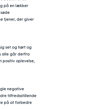
ng på en lækker
 søde
 tjener, der giver
ig set og hørt og
g alle går derfra
 positiv oplevelse,
ogle negative
re tilfredsstillende
jde på at forbedre