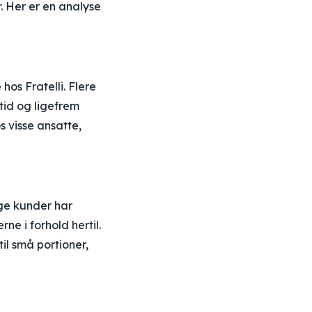
. Her er en analyse
os Fratelli. Flere
id og ligefrem
 visse ansatte,
ge kunder har
ne i forhold hertil.
l små portioner,