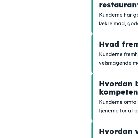
restaurant
Kunderne har gen
lækre mad, gode
Hvad frem
Kunderne fremhæ
velsmagende mad
Hvordan b
kompetenc
Kunderne omtale
tjenerne for at 
Hvordan v