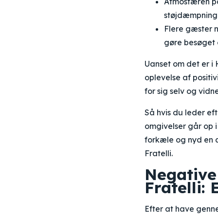
Atmosfæren på
støjdæmpning 
Flere gæster 
gøre besøget 
Uanset om det er i 
oplevelse af positi
for sig selv og vid
Så hvis du leder ef
omgivelser går op i
forkæle og nyd en 
Fratelli.
Negative
Fratelli
Efter at have genn