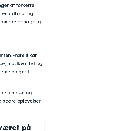
ger af forkerte
 en udfordring i
n mindre behagelig
ten Fratelli kan
ice, madkvalitet og
emeldinger til
nne tilpasse og
be bedre oplevelser
været på