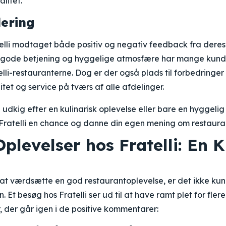
litet.
dering
telli modtaget både positiv og negativ feedback fra dere
 gode betjening og hyggelige atmosfære har mange kund
lli-restauranterne. Dog er der også plads til forbedringer 
itet og service på tværs af alle afdelinger.
udkig efter en kulinarisk oplevelse eller bare en hyggeli
Fratelli en chance og danne din egen mening om restaura
Oplevelser hos Fratelli: En K
 at værdsætte en god restaurantoplevelse, er det ikke kun
. Et besøg hos Fratelli ser ud til at have ramt plet for fle
, der går igen i de positive kommentarer: