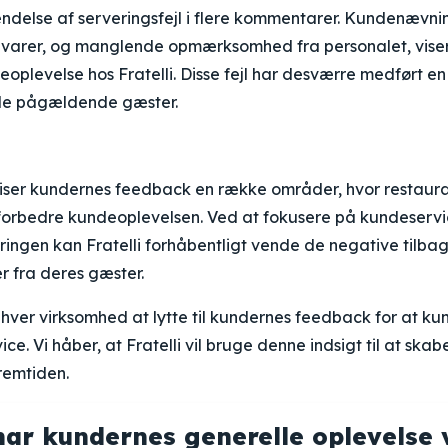
ndelse af serveringsfejl i flere kommentarer. Kundenævnin
kevarer, og manglende opmærksomhed fra personalet, viser
oplevelse hos Fratelli. Disse fejl har desværre medført e
 de pågældende gæster.
er kundernes feedback en række områder, hvor restauran
t forbedre kundeoplevelsen. Ved at fokusere på kundeserv
ringen kan Fratelli forhåbentligt vende de negative tilbag
r fra deres gæster.
enhver virksomhed at lytte til kundernes feedback for at ku
ce. Vi håber, at Fratelli vil bruge denne indsigt til at ska
fremtiden.
ar kundernes generelle oplevelse 