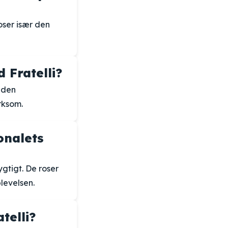
oser især den
Fratelli?
 den
rksom.
onalets
gtigt. De roser
plevelsen.
telli?