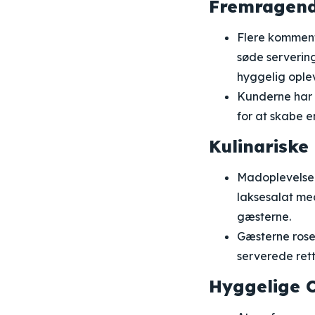
Fremragend
Flere komment
søde serverin
hyggelig oplev
Kunderne har g
for at skabe 
Kulinariske
Madoplevelsen 
laksesalat med
gæsterne.
Gæsterne rose
serverede rett
Hyggelige 