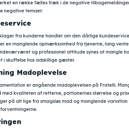
mærket en række fælles træk i de negative tilbagemeldinger
e negative temaer:
eservice
klager fra kunderne handler om den dårlige kundeservice h
r en manglende opmærksomhed fra tjenerne, lang ventet
undenærværet og professionel attitude synes at mangle hos
et i skuffelse hos adskillige gæster.
ing Madoplevelse
amentation er angående madoplevelsen på Fratelli. Man
 med kvaliteten af retterne, portionernes størrelse og priser
r på alt lige fra smagsløs mad og manglende variation ti
l forventningerne.
ringen