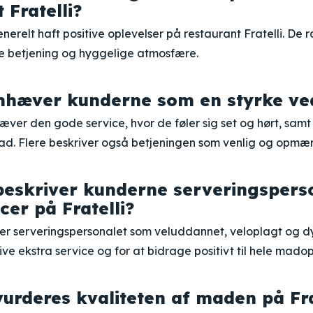
 Fratelli?
erelt haft positive oplevelser på restaurant Fratelli. De r
 betjening og hyggelige atmosfære.
hæver kunderne som en styrke ved 
ver den gode service, hvor de føler sig set og hørt, samt
. Flere beskriver også betjeningen som venlig og opmæ
eskriver kunderne serveringspers
er på Fratelli?
r serveringspersonalet som veluddannet, veloplagt og dy
give ekstra service og for at bidrage positivt til hele mado
urderes kvaliteten af maden på Fra