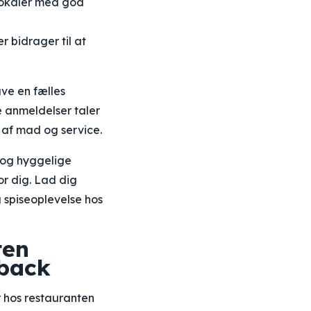
lokaler med god
 bidrager til at
ve en fælles
e anmeldelser taler
t af mad og service.
g og hyggelige
or dig. Lad dig
 spiseoplevelse hos
ten
dback
 hos restauranten