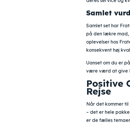
deres service og kva
Samlet vur
Samlet set har Fra
på den lækre mad,
oplevelser hos Frate
konsekvent høj kval
Uanset om du er på 
være værd at give 
Positive 
Rejse
Når det kommer til
– det er hele pakken
er de fælles temaer