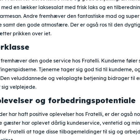
e med en lækker laksesalat med frisk laks og en tilberedni
parmesan. Andre fremhæver den fantastiske mad og super
 samt den gode atmosfære. Der er også ros til den dygtige
tter prikken over iet.
ærklasse
remhæver den gode service hos Fratelli. Kunderne føler s
l fingerspidserne. Tjenerne tager sig god tid til kunderne, o
 Den veluddannede og veloplagte betjening bidrager til en
 sig velplejede.
levelser og forbedringspotentiale
 har haft positive oplevelser hos Fratelli, er der også n
gæster har oplevet dårlig kundeservice, ventetid og mind
for Fratelli at tage disse tilbagemeldinger til sig og arbe