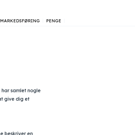
MARKEDSFØRING
PENGE
i har samlet nogle
t give dig et
de beskriver en