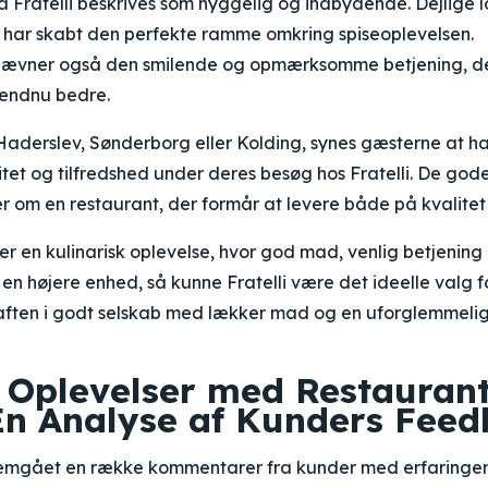
 Fratelli beskrives som hyggelig og indbydende. Dejlige 
har skabt den perfekte ramme omkring spiseoplevelsen.
nævner også den smilende og opmærksomme betjening, der
endnu bedre.
Haderslev, Sønderborg eller Kolding, synes gæsterne at ha
vitet og tilfredshed under deres besøg hos Fratelli. De god
ner om en restaurant, der formår at levere både på kvalite
ter en kulinarisk oplevelse, hvor god mad, venlig betjenin
 en højere enhed, så kunne Fratelli være det ideelle valg f
aften i godt selskab med lækker mad og en uforglemmelig
 Oplevelser med Restauran
: En Analyse af Kunders Fee
emgået en række kommentarer fra kunder med erfaringer