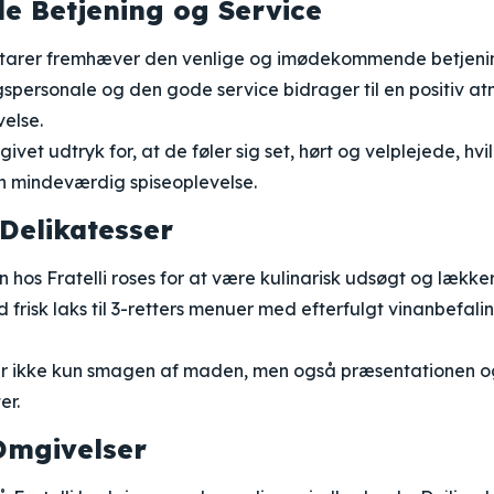
e Betjening og Service
arer fremhæver den venlige og imødekommende betjening 
gspersonale og den gode service bidrager til en positiv a
else.
ivet udtryk for, at de føler sig set, hørt og velplejede, hv
en mindeværdig spiseoplevelse.
 Delikatesser
hos Fratelli roses for at være kulinarisk udsøgt og lækker. 
 frisk laks til 3-retters menuer med efterfulgt vinanbefal
r ikke kun smagen af maden, men også præsentationen og
er.
Omgivelser