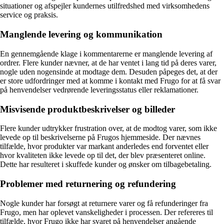
situationer og afspejler kundernes utilfredshed med virksomhedens
service og praksis.
Manglende levering og kommunikation
En gennemgående klage i kommentarerne er manglende levering af
ordrer. Flere kunder nævner, at de har ventet i lang tid på deres varer,
nogle uden nogensinde at modtage dem. Desuden påpeges det, at der
er store udfordringer med at komme i kontakt med Frugo for at få svar
på henvendelser vedrørende leveringsstatus eller reklamationer.
Misvisende produktbeskrivelser og billeder
Flere kunder udtrykker frustration over, at de modtog varer, som ikke
levede op til beskrivelserne på Frugos hjemmeside. Der nævnes
tilfælde, hvor produkter var markant anderledes end forventet eller
hvor kvaliteten ikke levede op til det, der blev præsenteret online.
Dette har resulteret i skuffede kunder og ønsker om tilbagebetaling.
Problemer med returnering og refundering
Nogle kunder har forsøgt at returnere varer og få refunderinger fra
Frugo, men har oplevet vanskeligheder i processen. Der refereres til
tilfælde, hvor Frugo ikke har svaret på henvendelser angående