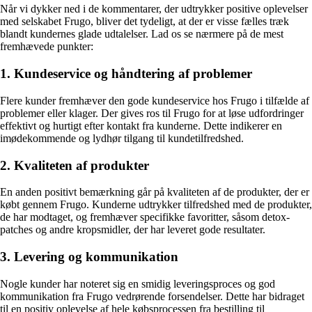
Når vi dykker ned i de kommentarer, der udtrykker positive oplevelser
med selskabet Frugo, bliver det tydeligt, at der er visse fælles træk
blandt kundernes glade udtalelser. Lad os se nærmere på de mest
fremhævede punkter:
1. Kundeservice og håndtering af problemer
Flere kunder fremhæver den gode kundeservice hos Frugo i tilfælde af
problemer eller klager. Der gives ros til Frugo for at løse udfordringer
effektivt og hurtigt efter kontakt fra kunderne. Dette indikerer en
imødekommende og lydhør tilgang til kundetilfredshed.
2. Kvaliteten af produkter
En anden positivt bemærkning går på kvaliteten af de produkter, der er
købt gennem Frugo. Kunderne udtrykker tilfredshed med de produkter,
de har modtaget, og fremhæver specifikke favoritter, såsom detox-
patches og andre kropsmidler, der har leveret gode resultater.
3. Levering og kommunikation
Nogle kunder har noteret sig en smidig leveringsproces og god
kommunikation fra Frugo vedrørende forsendelser. Dette har bidraget
til en positiv oplevelse af hele købsprocessen fra bestilling til