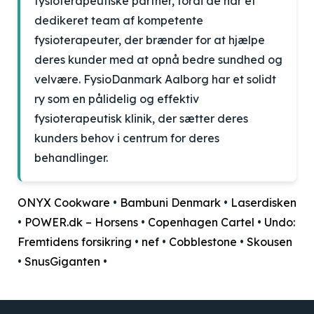
fysioterapeutiske partner, fordi de har et
dedikeret team af kompetente
fysioterapeuter, der brænder for at hjælpe
deres kunder med at opnå bedre sundhed og
velvære. FysioDanmark Aalborg har et solidt
ry som en pålidelig og effektiv
fysioterapeutisk klinik, der sætter deres
kunders behov i centrum for deres
behandlinger.
ONYX Cookware
•
Bambuni Denmark
•
Laserdisken
•
POWER.dk – Horsens
•
Copenhagen Cartel
•
Undo:
Fremtidens forsikring
•
nef
•
Cobblestone
•
Skousen
•
SnusGiganten
•