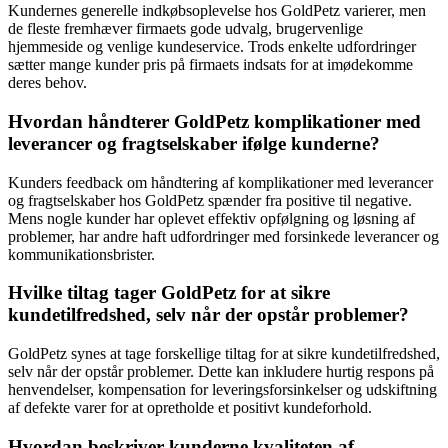
Kundernes generelle indkøbsoplevelse hos GoldPetz varierer, men
de fleste fremhæver firmaets gode udvalg, brugervenlige
hjemmeside og venlige kundeservice. Trods enkelte udfordringer
sætter mange kunder pris på firmaets indsats for at imødekomme
deres behov.
Hvordan håndterer GoldPetz komplikationer med
leverancer og fragtselskaber ifølge kunderne?
Kunders feedback om håndtering af komplikationer med leverancer
og fragtselskaber hos GoldPetz spænder fra positive til negative.
Mens nogle kunder har oplevet effektiv opfølgning og løsning af
problemer, har andre haft udfordringer med forsinkede leverancer og
kommunikationsbrister.
Hvilke tiltag tager GoldPetz for at sikre
kundetilfredshed, selv når der opstår problemer?
GoldPetz synes at tage forskellige tiltag for at sikre kundetilfredshed,
selv når der opstår problemer. Dette kan inkludere hurtig respons på
henvendelser, kompensation for leveringsforsinkelser og udskiftning
af defekte varer for at opretholde et positivt kundeforhold.
Hvordan beskriver kunderne kvaliteten af