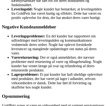
kæledyrsartikler har fået ros for deres holdbarhed og
funktionalitet.
Leveringstid:
Nogle kunder har bemærket, at leveringstiden
fra GoldPetz har været hurtig og effektiv. Dette har været en
positiv oplevelse for dem, der har ønsket deres varer hurtigt.
Negative Kundeanmeldelser
Leveringsproblemer:
En del kunder har rapporteret om
udfordringer med leveringstiden og kommunikationen
vedrørende deres ordrer. Nogle har oplevet forsinkede
leverancer og manglende opdateringer om status på deres
varer.
Varereturnering:
Der er også anmeldelser, der nævner
problemer med returnering af varer og tilbagebetaling. Nogle
kunder har ventet længe på svar og refundering af deres
returnerede produkter.
Lagerproblemer:
Et par kunder har haft uheldige oplevelser
med produkter, der har været på lager i udlandet, selvom
virksomheden er dansk. Dette har ført til forvirring og
skuffelse hos nogle kunder.
Opsummering
GuldPetz synes at være en virksomhed med et varieret serviceniveau