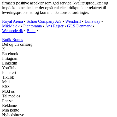
firmaets positive aspekter som god service, kvalitetsprodukter og
imødekommenhed, er der også enkelte kritikpunkter relateret til
leveringsproblemer og kommunikationsudfordringer.
Royal Arena
•
Schou Company A/S
•
Wendorff
•
Lunaway
•
MikMa.dk
•
Plantorama
•
Ans Rejser
•
GLS Denmark
•
Webnode.dk
•
Bilka
•
Butik Bonus
Del og vis omsorg
X
Facebook
Instagram
LinkedIn
YouTube
Pinterest
TikTok
Mail
RSS
Mød os
Tal med os
Presse
Reklame
Min konto
Nyhedsbreve