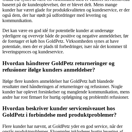
baseret på de kundeoplevelser, der er blevet delt. Mens mange
kunder har været glade for produktkvaliteten og kundeservice, er der
også dem, der har stødt på udfordringer med levering og
kommunikation.
Det kan være en god idé for potentielle kunder at undersøge
yderligere og overveje både de positive og negative anmeldelser, før
de foretager et køb hos GoldPetz. Virksomheden synes at have
potentiale, men der er plads til forbedringer, især når det kommer til
leveringsproces og kundeservice.
Hvordan håndterer GoldPetz returneringer og
refusioner ifølge kunders anmeldelser?
Ifølge flere kunders anmeldelser har GoldPetz haft blandede
resultater med håndteringen af returneringer og refusioner. Nogle
kunder har oplevet forsinkelser og manglende kommunikation, mens
andre har rost firmaet for hurtig opfølgning og problemfri refusioner.
Hvordan beskriver kunder serviceniveauet hos
GoldPetz i forbindelse med produktproblemer?
Flere kunder har nævnt, at GoldPetz yder en god service, når der
opstår produktproblemer. Eksempler inkluderer hurtig levering af