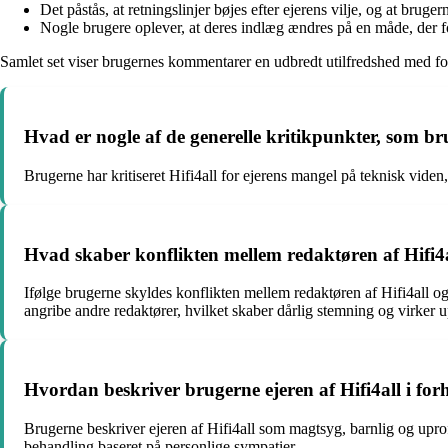
Det påstås, at retningslinjer bøjes efter ejerens vilje, og at bruge
Nogle brugere oplever, at deres indlæg ændres på en måde, der f
Samlet set viser brugernes kommentarer en udbredt utilfredshed med fors
Hvad er nogle af de generelle kritikpunkter, som br
Brugerne har kritiseret Hifi4all for ejerens mangel på teknisk vide
Hvad skaber konflikten mellem redaktøren af Hifi4a
Ifølge brugerne skyldes konflikten mellem redaktøren af Hifi4all o
angribe andre redaktører, hvilket skaber dårlig stemning og virker u
Hvordan beskriver brugerne ejeren af Hifi4all i for
Brugerne beskriver ejeren af Hifi4all som magtsyg, barnlig og uprof
behandling baseret på personlige sympatier.