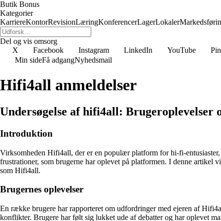
Butik Bonus
Kategorier
Karriere
Kontor
Revision
Læring
Konferencer
Lager
Lokaler
Markedsføri
Del og vis omsorg
X
Facebook
Instagram
LinkedIn
YouTube
Pin
Min side
Få adgang
Nyhedsmail
Hifi4all anmeldelser
Undersøgelse af hifi4all: Brugeroplevelser o
Introduktion
Virksomheden Hifi4all, der er en populær platform for hi-fi-entusiast
frustrationer, som brugerne har oplevet på platformen. I denne artikel v
som Hifi4all.
Brugernes oplevelser
En række brugere har rapporteret om udfordringer med ejeren af Hifi4al
konflikter. Brugere har følt sig lukket ude af debatter og har oplevet m