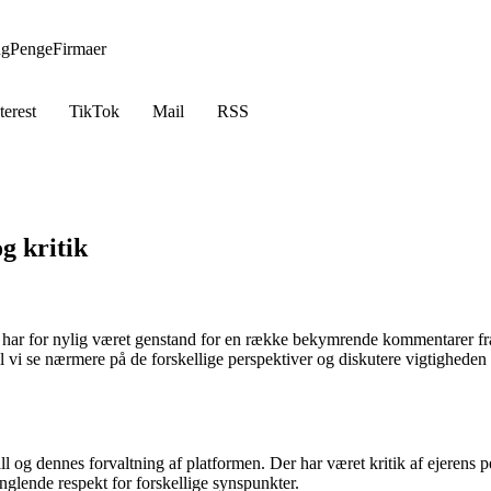
ng
Penge
Firmaer
terest
TikTok
Mail
RSS
g kritik
er, har for nylig været genstand for en række bekymrende kommentarer f
il vi se nærmere på de forskellige perspektiver og diskutere vigtigheden 
l og dennes forvaltning af platformen. Der har været kritik af ejerens 
anglende respekt for forskellige synspunkter.