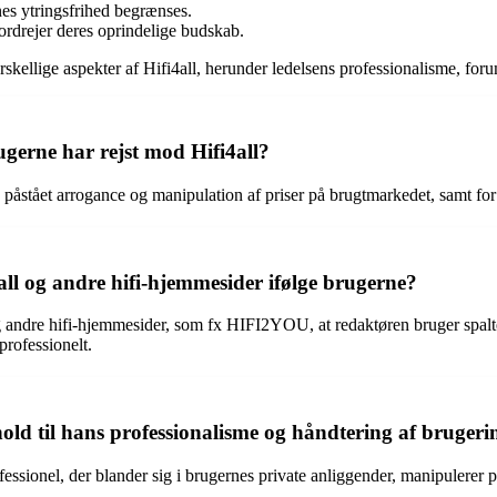
rnes ytringsfrihed begrænses.
ordrejer deres oprindelige budskab.
kellige aspekter af Hifi4all, herunder ledelsens professionalisme, foru
ugerne har rejst mod Hifi4all?
n, påstået arrogance og manipulation af priser på brugtmarkedet, samt fo
ll og andre hifi-hjemmesider ifølge brugerne?
g andre hifi-hjemmesider, som fx HIFI2YOU, at redaktøren bruger spalt
professionelt.
hold til hans professionalisme og håndtering af brugeri
essionel, der blander sig i brugernes private anliggender, manipulerer 