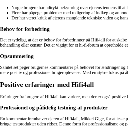
Nogle brugere har udtrykt bekymring over ejerens tendens til at
Flere har påpeget problemer med redigering af indlæg og annoncer 
Der har været kritik af ejerens manglende tekniske viden og hans 
Behov for forbedring
Det er tydeligt, at der er behov for forbedringer på Hifi4all for at skabe
behandling eller censur. Det er vigtigt for et hi-fi-forum at opretholde e
Opsummering
Samlet set peger brugernes kommentarer på behovet for ændringer og forb
mere positiv og professionel brugeroplevelse. Med en større fokus på åb
Positive erfaringer med Hifi4all
Erfaringer fra brugere af Hifi4all kan variere, men der er også positiv
Professionel og pålidelig testning af produkter
En kommentar fremhæver ejeren af Hifi4all, Mikkel Gige, for at teste p
bringe testprodukter uden ridser. Denne form for professionalisme og p