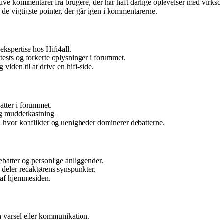
ive kommentarer fra brugere, der har haft dårlige oplevelser med virkso
f de vigtigste pointer, der går igen i kommentarerne.
kspertise hos Hifi4all.
tests og forkerte oplysninger i forummet.
viden til at drive en hifi-side.
atter i forummet.
og mudderkastning.
r, hvor konflikter og uenigheder dominerer debatterne.
debatter og personlige anliggender.
 deler redaktørens synspunkter.
g af hjemmesiden.
n varsel eller kommunikation.