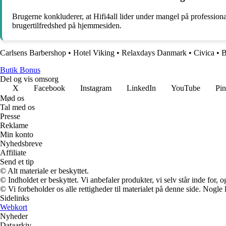
Brugerne konkluderer, at Hifi4all lider under mangel på professionali
brugertilfredshed på hjemmesiden.
Carlsens Barbershop
•
Hotel Viking
•
Relaxdays Danmark
•
Civica
•
B
Butik Bonus
Del og vis omsorg
X
Facebook
Instagram
LinkedIn
YouTube
Pin
Mød os
Tal med os
Presse
Reklame
Min konto
Nyhedsbreve
Affiliate
Send et tip
© Alt materiale er beskyttet.
© Indholdet er beskyttet. Vi anbefaler produkter, vi selv står inde for
© Vi forbeholder os alle rettigheder til materialet på denne side. Nogle
Sidelinks
Webkort
Nyheder
Dataarkiv