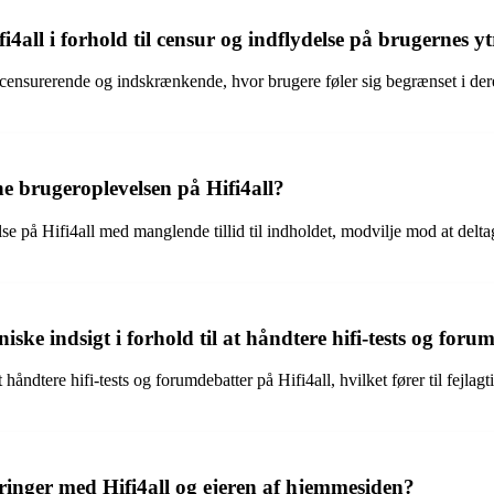
i4all i forhold til censur og indflydelse på brugernes y
censurerende og indskrænkende, hvor brugere føler sig begrænset i deres 
e brugeroplevelsen på Hifi4all?
lse på Hifi4all med manglende tillid til indholdet, modvilje mod at delt
e indsigt i forhold til at håndtere hifi-tests og forum
åndtere hifi-tests og forumdebatter på Hifi4all, hvilket fører til fejlag
ringer med Hifi4all og ejeren af hjemmesiden?