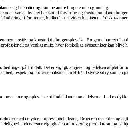
 blande sig i debatter og dømme andre brugere uden grundlag.
uden varsel, hvilket har ført til forvirring og frustration blandt bruger
håndtering af forummet, hvilket har påvirket kvaliteten af diskussionern
 en mere positiv og konstruktiv brugeroplevelse. Brugerne har ret til at de
t professionelt og venligt miljø, hvor forskellige synspunkter kan blive h
edringer på Hifi4all. Det er vigtigt, at ejeren og ledelsen af platforme
enhed, respekt og professionalisme kan Hifi4all styrke sit ry som en pål
e kommentarer og oplevelser at finde blandt anmeldelserne. Lad os dykke 
rodukter med en yderst professionel tilgang. Brugeren roser den nøjagti
ålidelighed understreger vigtigheden af troværdig produkttestning på h