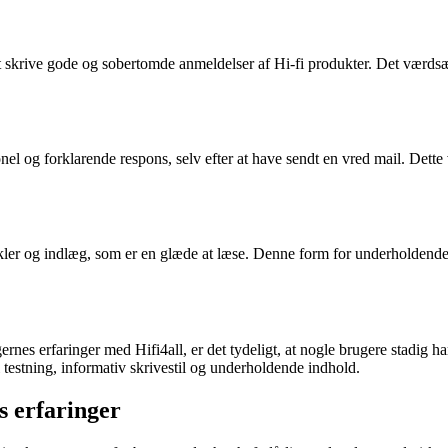
t skrive gode og sobertomde anmeldelser af Hi-fi produkter. Det værdsæt
 og forklarende respons, selv efter at have sendt en vred mail. Dette vise
.
kler og indlæg, som er en glæde at læse. Denne form for underholdende 
es erfaringer med Hifi4all, er det tydeligt, at nogle brugere stadig ha
l testning, informativ skrivestil og underholdende indhold.
s erfaringer