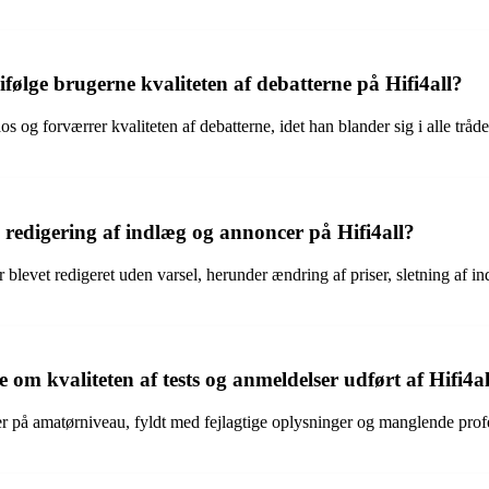
ølge brugerne kvaliteten af debatterne på Hifi4all?
aos og forværrer kvaliteten af debatterne, idet han blander sig i alle tr
redigering af indlæg og annoncer på Hifi4all?
 blevet redigeret uden varsel, herunder ændring af priser, sletning af in
om kvaliteten af tests og anmeldelser udført af Hifi4al
l er på amatørniveau, fyldt med fejlagtige oplysninger og manglende pro