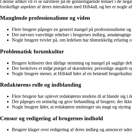
I denne artikel vil vi se nærmere på de gennemgående temaer i de negat
forskellige aspekter af deres interaktion med Hifi4all, og her er nogle a
Manglende professionalisme og viden
Flere brugere påpeger en generel mangel på professionalisme og e
Der nævnes vanvittige rettelser i brugernes indlæg, amatøragtige 
Nogle brugere tvivler på, om ledelsen har tilstrækkelig erfaring og 
Problematisk forumkultur
Brugere kritiserer den dårlige stemning og mangel på saglige deb
Der beskrives et miljø præget af skænderier, personlige angreb 
Nogle brugere mener, at Hifi4all lider af en betændt brugerkultu
Redaktørens rolle og indblanding
Flere brugere har oplevet redaktørens tendens til at blande sig i 
Der påpeges en urimelig og grov behandling af brugere, der ikke
Nogle brugere føler, at redaktøren misbruger sin magt og styrin
Censur og redigering af brugernes indhold
Brugere klager over redigering af deres indlæg og annoncer ude