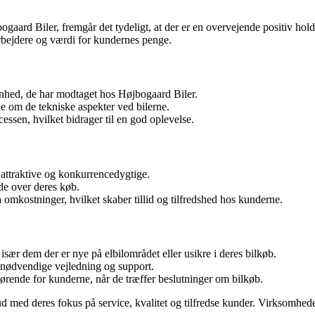
ogaard Biler, fremgår det tydeligt, at der er en overvejende positiv hol
arbejdere og værdi for kundernes penge.
hed, de har modtaget hos Højbogaard Biler.
 om de tekniske aspekter ved bilerne.
ssen, hvilket bidrager til en god oplevelse.
attraktive og konkurrencedygtige.
ede over deres køb.
a omkostninger, hvilket skaber tillid og tilfredshed hos kunderne.
især dem der er nye på elbilområdet eller usikre i deres bilkøb.
en nødvendige vejledning og support.
fgørende for kunderne, når de træffer beslutninger om bilkøb.
d med deres fokus på service, kvalitet og tilfredse kunder. Virksomhe