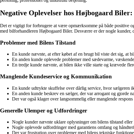
personlig, professionel og tillidsfuld betjening.
Negative Oplevelser hos Højbogaard Bile
Det er vigtigt for forbrugere at være opmærksomme på både positive og 
med bilforhandleren Højbogaard Biler. Desværre er der nogle kunder, de
Problemer med Bilens Tilstand
En kunde nævnte, at efter købet af en brugt bil viste det sig, at 
En anden kunde oplevede problemer med sædevarme, væskende st
En tredje kunde nævnte, at bilen ikke ville starte og krævede fler
Manglende Kundeservice og Kommunikation
En kunde udtrykte skuffelse over dårlig service, hvor sælgeren i
En anden kunde beskrev en sælger, der var arrogant og gjorde nar
Der var også klager over langsommelig eller manglende respons f
Generelle Ulemper og Udfordringer
Nogle kunder nævnte uklare oplysninger om bilens tilstand eller h
Nogle oplevede udfordringer med garantiens omfang og håndteri
Der var frustration over problemer med bilens tekniske funktioner 