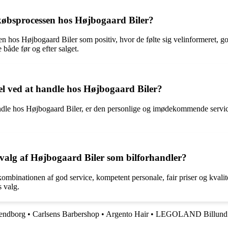
købsprocessen hos Højbogaard Biler?
 hos Højbogaard Biler som positiv, hvor de følte sig velinformeret, go
 både før og efter salget.
l ved at handle hos Højbogaard Biler?
ndle hos Højbogaard Biler, er den personlige og imødekommende service
 valg af Højbogaard Biler som bilforhandler?
binationen af god service, kompetent personale, fair priser og kvalitet
s valg.
endborg
•
Carlsens Barbershop
•
Argento Hair
•
LEGOLAND Billund 