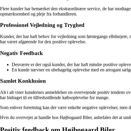
Flere kunder har bemærket den ekstraordinære service, de har modtaget h
opmærksomhed og pleje fra forhandleren.
Professionel Vejledning og Tryghed
Kunder, der har haft behov for vejledning som førstegangs elbilsejere, r
har været afgørende for den positive oplevelse.
Negativ Feedback
Desværre er der også kunder, der har haft mindre positive opleve
En kunde nævner en ubehagelig oplevelse med en arrogant sælger 
Samlet Konklusion
Alt i alt viser kundernes anmeldelser en overvejende positiv tendens 
har bidraget til en tilfredsstillende købsoplevelse for mange.
Som enhver forretning kan der være enkelte negative oplevelser, men det
Hvis du overvejer at handle hos Højbogaard Biler, anbefales det at und
Positiv feedback om Højbogaard Biler