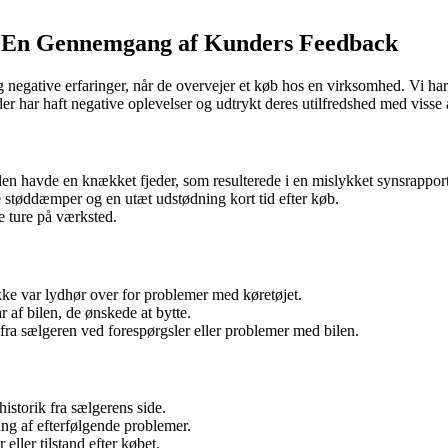
r: En Gennemgang af Kunders Feedback
negative erfaringer, når de overvejer et køb hos en virksomhed. Vi har
r har haft negative oplevelser og udtrykt deres utilfredshed med visse
bilen havde en knækket fjeder, som resulterede i en mislykket synsrapport
øddæmper og en utæt udstødning kort tid efter køb.
e ture på værksted.
kke var lydhør over for problemer med køretøjet.
 af bilen, de ønskede at bytte.
ra sælgeren ved forespørgsler eller problemer med bilen.
istorik fra sælgerens side.
ng af efterfølgende problemer.
eller tilstand efter købet.