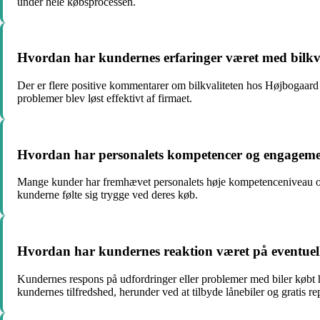
under hele købsprocessen.
Hvordan har kundernes erfaringer været med bilkv
Der er flere positive kommentarer om bilkvaliteten hos Højbogaard B
problemer blev løst effektivt af firmaet.
Hvordan har personalets kompetencer og engagement
Mange kunder har fremhævet personalets høje kompetenceniveau og e
kunderne følte sig trygge ved deres køb.
Hvordan har kundernes reaktion været på eventuell
Kundernes respons på udfordringer eller problemer med biler købt ho
kundernes tilfredshed, herunder ved at tilbyde lånebiler og gratis re