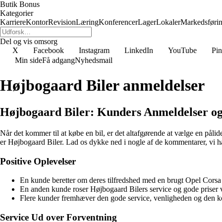
Butik Bonus
Kategorier
Karriere
Kontor
Revision
Læring
Konferencer
Lager
Lokaler
Markedsføri
Del og vis omsorg
X
Facebook
Instagram
LinkedIn
YouTube
Pin
Min side
Få adgang
Nyhedsmail
Højbogaard Biler anmeldelser
Højbogaard Biler: Kunders Anmeldelser og
Når det kommer til at købe en bil, er det altafgørende at vælge en pålid
er Højbogaard Biler. Lad os dykke ned i nogle af de kommentarer, vi ha
Positive Oplevelser
En kunde beretter om deres tilfredshed med en brugt Opel Corsa 
En anden kunde roser Højbogaard Bilers service og gode priser 
Flere kunder fremhæver den gode service, venligheden og den ko
Service Ud over Forventning