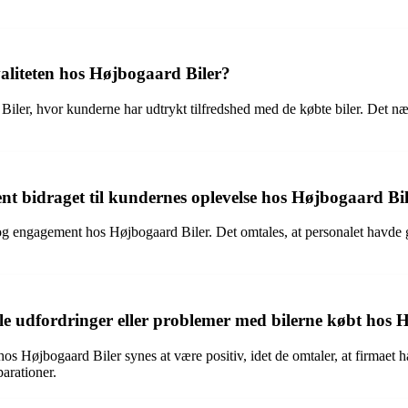
aliteten hos Højbogaard Biler?
iler, hvor kunderne har udtrykt tilfredshed med de købte biler. Det næv
 bidraget til kundernes oplevelse hos Højbogaard Bi
ngagement hos Højbogaard Biler. Det omtales, at personalet havde god v
e udfordringer eller problemer med bilerne købt hos 
s Højbogaard Biler synes at være positiv, idet de omtaler, at firmaet ha
parationer.