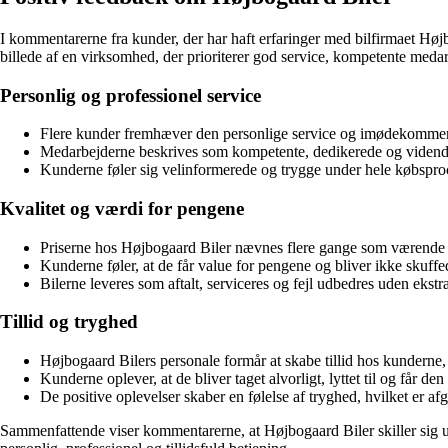
I kommentarerne fra kunder, der har haft erfaringer med bilfirmaet Højb
billede af en virksomhed, der prioriterer god service, kompetente med
Personlig og professionel service
Flere kunder fremhæver den personlige service og imødekommen
Medarbejderne beskrives som kompetente, dedikerede og vidende
Kunderne føler sig velinformerede og trygge under hele købsproce
Kvalitet og værdi for pengene
Priserne hos Højbogaard Biler nævnes flere gange som værende 
Kunderne føler, at de får value for pengene og bliver ikke skuff
Bilerne leveres som aftalt, serviceres og fejl udbedres uden ekstr
Tillid og tryghed
Højbogaard Bilers personale formår at skabe tillid hos kunderne, 
Kunderne oplever, at de bliver taget alvorligt, lyttet til og får d
De positive oplevelser skaber en følelse af tryghed, hvilket er a
Sammenfattende viser kommentarerne, at Højbogaard Biler skiller sig u