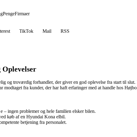
ng
Penge
Firmaer
terest
TikTok
Mail
RSS
 Oplevelser
elig og troværdig forhandler, der giver en god oplevelse fra start til s
r modtaget fra kunder, der har haft erfaringer med at handle hos Højbo
e – ingen problemer og hele familien elsker bilen.
ved køb af en Hyundai Kona elbil.
mpetente betjening fra personalet.