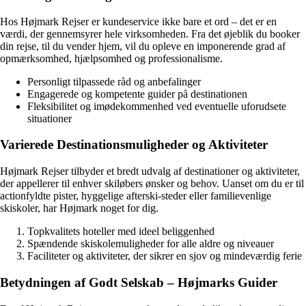
Hos Højmark Rejser er kundeservice ikke bare et ord – det er en
værdi, der gennemsyrer hele virksomheden. Fra det øjeblik du booker
din rejse, til du vender hjem, vil du opleve en imponerende grad af
opmærksomhed, hjælpsomhed og professionalisme.
Personligt tilpassede råd og anbefalinger
Engagerede og kompetente guider på destinationen
Fleksibilitet og imødekommenhed ved eventuelle uforudsete
situationer
Varierede Destinationsmuligheder og Aktiviteter
Højmark Rejser tilbyder et bredt udvalg af destinationer og aktiviteter,
der appellerer til enhver skiløbers ønsker og behov. Uanset om du er til
actionfyldte pister, hyggelige afterski-steder eller familievenlige
skiskoler, har Højmark noget for dig.
Topkvalitets hoteller med ideel beliggenhed
Spændende skiskolemuligheder for alle aldre og niveauer
Faciliteter og aktiviteter, der sikrer en sjov og mindeværdig ferie
Betydningen af Godt Selskab – Højmarks Guider