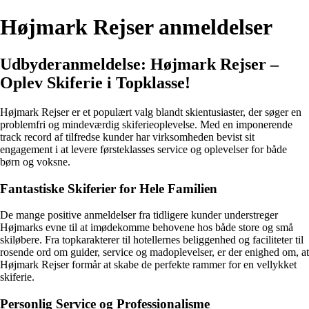
Højmark Rejser anmeldelser
Udbyderanmeldelse: Højmark Rejser –
Oplev Skiferie i Topklasse!
Højmark Rejser er et populært valg blandt skientusiaster, der søger en
problemfri og mindeværdig skiferieoplevelse. Med en imponerende
track record af tilfredse kunder har virksomheden bevist sit
engagement i at levere førsteklasses service og oplevelser for både
børn og voksne.
Fantastiske Skiferier for Hele Familien
De mange positive anmeldelser fra tidligere kunder understreger
Højmarks evne til at imødekomme behovene hos både store og små
skiløbere. Fra topkarakterer til hotellernes beliggenhed og faciliteter til
rosende ord om guider, service og madoplevelser, er der enighed om, at
Højmark Rejser formår at skabe de perfekte rammer for en vellykket
skiferie.
Personlig Service og Professionalisme