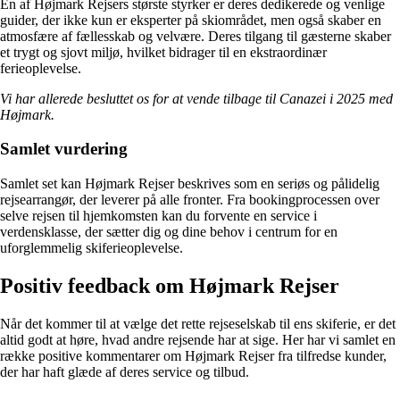
En af Højmark Rejsers største styrker er deres dedikerede og venlige
guider, der ikke kun er eksperter på skiområdet, men også skaber en
atmosfære af fællesskab og velvære. Deres tilgang til gæsterne skaber
et trygt og sjovt miljø, hvilket bidrager til en ekstraordinær
ferieoplevelse.
Vi har allerede besluttet os for at vende tilbage til Canazei i 2025 med
Højmark.
Samlet vurdering
Samlet set kan Højmark Rejser beskrives som en seriøs og pålidelig
rejsearrangør, der leverer på alle fronter. Fra bookingprocessen over
selve rejsen til hjemkomsten kan du forvente en service i
verdensklasse, der sætter dig og dine behov i centrum for en
uforglemmelig skiferieoplevelse.
Positiv feedback om Højmark Rejser
Når det kommer til at vælge det rette rejseselskab til ens skiferie, er det
altid godt at høre, hvad andre rejsende har at sige. Her har vi samlet en
række positive kommentarer om Højmark Rejser fra tilfredse kunder,
der har haft glæde af deres service og tilbud.