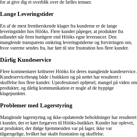
for at give dig et overblik over de fælles temaer.
Lange Leveringstider
En af de mest fremherskende klager fra kunderne er de lange
leveringstider hos Hööks. Flere kunder påpeger, at produkter fra
udlandet når frem hurtigere end Hööks egne leverancer. Den
manglende transparens omkring leveringstiderne og forvirringen om,
hvor varerne sendes fra, har ført til stor frustration hos flere kunder.
Dårlig Kundeservice
Flere kommentarer kritiserer Hööks for deres manglende kundeservice.
Kundeservicebesøg både i butikken og på nettet har resulteret i
skuffelse hos flere kunder. Uprofessionel opførsel, mangel på viden om
produkter, og dårlig kommunikation er nogle af de hyppige
klagepunkter.
Problemer med Lagerstyring
Manglende lagerstyring og ikke-opdaterede beholdninger har resulteret
i kunder, der er kørt forgæves til Hööks-butikker. Kunder har oplevet,
at produkter, der ifølge hjemmesiden var på lager, ikke var
tilgængelige, hvilket har skabt frustration og skuffelse.