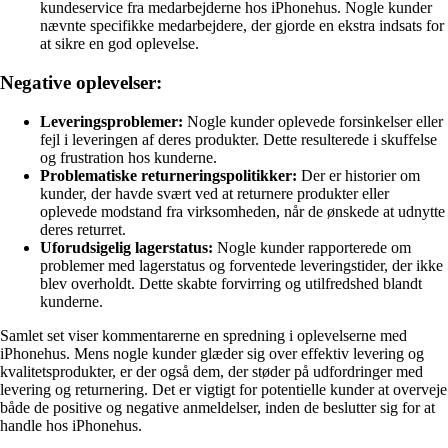
kundeservice fra medarbejderne hos iPhonehus. Nogle kunder
nævnte specifikke medarbejdere, der gjorde en ekstra indsats for
at sikre en god oplevelse.
Negative oplevelser:
Leveringsproblemer:
Nogle kunder oplevede forsinkelser eller
fejl i leveringen af deres produkter. Dette resulterede i skuffelse
og frustration hos kunderne.
Problematiske returneringspolitikker:
Der er historier om
kunder, der havde svært ved at returnere produkter eller
oplevede modstand fra virksomheden, når de ønskede at udnytte
deres returret.
Uforudsigelig lagerstatus:
Nogle kunder rapporterede om
problemer med lagerstatus og forventede leveringstider, der ikke
blev overholdt. Dette skabte forvirring og utilfredshed blandt
kunderne.
Samlet set viser kommentarerne en spredning i oplevelserne med
iPhonehus. Mens nogle kunder glæder sig over effektiv levering og
kvalitetsprodukter, er der også dem, der støder på udfordringer med
levering og returnering. Det er vigtigt for potentielle kunder at overveje
både de positive og negative anmeldelser, inden de beslutter sig for at
handle hos iPhonehus.