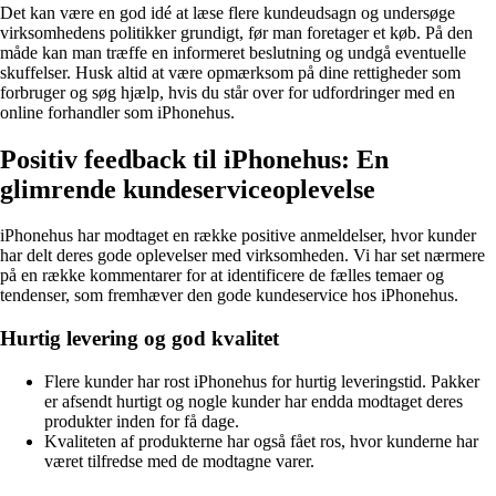
Det kan være en god idé at læse flere kundeudsagn og undersøge
virksomhedens politikker grundigt, før man foretager et køb. På den
måde kan man træffe en informeret beslutning og undgå eventuelle
skuffelser. Husk altid at være opmærksom på dine rettigheder som
forbruger og søg hjælp, hvis du står over for udfordringer med en
online forhandler som iPhonehus.
Positiv feedback til iPhonehus: En
glimrende kundeserviceoplevelse
iPhonehus har modtaget en række positive anmeldelser, hvor kunder
har delt deres gode oplevelser med virksomheden. Vi har set nærmere
på en række kommentarer for at identificere de fælles temaer og
tendenser, som fremhæver den gode kundeservice hos iPhonehus.
Hurtig levering og god kvalitet
Flere kunder har rost iPhonehus for hurtig leveringstid. Pakker
er afsendt hurtigt og nogle kunder har endda modtaget deres
produkter inden for få dage.
Kvaliteten af produkterne har også fået ros, hvor kunderne har
været tilfredse med de modtagne varer.