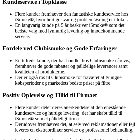
Kundeservice i Topklasse
Flere kunder fremhæver den fantastiske kundeservice hos
iSmoke®, hvor hurtige svar og problemløsning er i fokus.
En langvarig kunde på 5 år beskriver iSmoke® som det
bedste valg med lynhurtig levering og imødekommende
service.
Fordele ved Clubismoke og Gode Erfaringer
En tilfreds kunde, der har handlet hos Clubismoke i årevis,
fremhæver de gode rabatter og pålidelige leverancer samt
kvaliteten af produkterne.
Der er også ros til Clubismoke for fraværet af tvungne
købsperioder og markedets bedste priser på filtre.
Positiv Oplevelse og Tillid til Firmaet
Flere kunder deler deres anerkendelse af den enestående
kundeservice og hurtige levering, der har skabt tillid til
iSmoke® som et pålideligt firma.
Derudover fremhæves det, at selv ved reklamationer eller fejl
leveres en ekstraordinær service og professionel behandling.