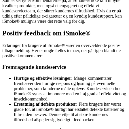
Samlet set tyder kommentarerne på, at iSmoke® ikke kun tilbyder
kvalitetsprodukter, men også et engageret og effektivt
kundeserviceteam, der sikrer kundernes tilfredshed. Hvis du er på
udkig efter pålidelige e-cigaretter og en kyndig kundesupport, kan
iSmoke® muligvis være det rette valg for dig.
Positiv feedback om iSmoke®
Erfaringer fra brugere af iSmoke® viser en overvældende positiv
tilbagemelding. Her er nogle fælles temaer, der går igen blandt de
positive kommentarer:
Fremragende kundeservice
Hurtige og effektive løsninger:
Mange kommentarer
fremhæver den hurtige respons og løsning på eventuelle
problemer, som kunderne måtte opleve. Kundeservicen hos
iSmoke® synes at imponere med en høj grad af effektivitet og
imødekommenhed.
Erstatning af defekte produkter:
Flere brugere har været
glade for, at iSmoke® hurtigt har erstattet defekte batterier og
filtre uden besvær. Denne vilje til at sikre kundernes
tilfredshed afspejler sig tydeligt i feedbacken.