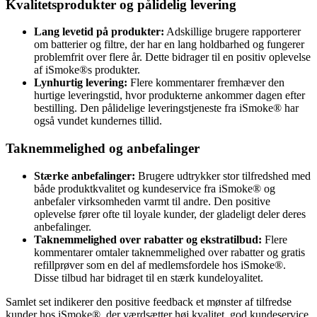
Kvalitetsprodukter og pålidelig levering
Lang levetid på produkter:
Adskillige brugere rapporterer
om batterier og filtre, der har en lang holdbarhed og fungerer
problemfrit over flere år. Dette bidrager til en positiv oplevelse
af iSmoke®s produkter.
Lynhurtig levering:
Flere kommentarer fremhæver den
hurtige leveringstid, hvor produkterne ankommer dagen efter
bestilling. Den pålidelige leveringstjeneste fra iSmoke® har
også vundet kundernes tillid.
Taknemmelighed og anbefalinger
Stærke anbefalinger:
Brugere udtrykker stor tilfredshed med
både produktkvalitet og kundeservice fra iSmoke® og
anbefaler virksomheden varmt til andre. Den positive
oplevelse fører ofte til loyale kunder, der gladeligt deler deres
anbefalinger.
Taknemmelighed over rabatter og ekstratilbud:
Flere
kommentarer omtaler taknemmelighed over rabatter og gratis
refillprøver som en del af medlemsfordele hos iSmoke®.
Disse tilbud har bidraget til en stærk kundeloyalitet.
Samlet set indikerer den positive feedback et mønster af tilfredse
kunder hos iSmoke®, der værdsætter høj kvalitet, god kundeservice