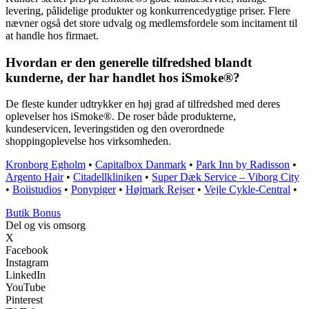
levering, pålidelige produkter og konkurrencedygtige priser. Flere
nævner også det store udvalg og medlemsfordele som incitament til
at handle hos firmaet.
Hvordan er den generelle tilfredshed blandt
kunderne, der har handlet hos iSmoke®?
De fleste kunder udtrykker en høj grad af tilfredshed med deres
oplevelser hos iSmoke®. De roser både produkterne,
kundeservicen, leveringstiden og den overordnede
shoppingoplevelse hos virksomheden.
Kronborg Egholm
•
Capitalbox Danmark
•
Park Inn by Radisson
•
Argento Hair
•
Citadellkliniken
•
Super Dæk Service – Viborg City
•
Boiistudios
•
Ponypiger
•
Højmark Rejser
•
Vejle Cykle-Central
•
Butik Bonus
Del og vis omsorg
X
Facebook
Instagram
LinkedIn
YouTube
Pinterest